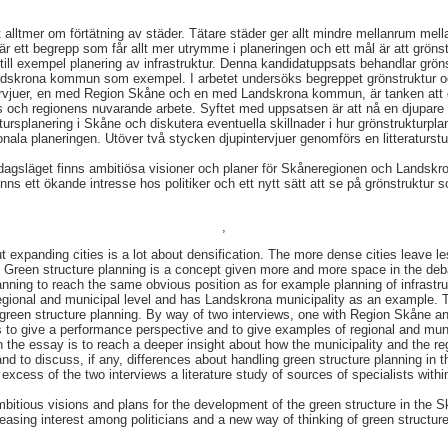
 alltmer om förtätning av städer. Tätare städer ger allt mindre mellanrum mel
 är ett begrepp som får allt mer utrymme i planeringen och ett mål är att gröns
ill exempel planering av infrastruktur. Denna kandidatuppsats behandlar gröns
skrona kommun som exempel. I arbetet undersöks begreppet grönstruktur o
ervjuer, en med Region Skåne och en med Landskrona kommun, är tanken att g
och regionens nuvarande arbete. Syftet med uppsatsen är att nå en djupare 
ursplanering i Skåne och diskutera eventuella skillnader i hur grönstrukturpla
nala planeringen. Utöver två stycken djupintervjuer genomförs en litteraturst
i dagsläget finns ambitiösa visioner och planer för Skåneregionen och Lands
inns ett ökande intresse hos politiker och ett nytt sätt att se på grönstruktur 
,
 expanding cities is a lot about densification. The more dense cities leave l
e. Green structure planning is a concept given more and more space in the deb
lanning to reach the same obvious position as for example planning of infrastr
 regional and municipal level and has Landskrona municipality as an example
green structure planning. By way of two interviews, one with Region Skåne an
s to give a performance perspective and to give examples of regional and muni
th the essay is to reach a deeper insight about how the municipality and the r
nd to discuss, if any, differences about handling green structure planning in t
n excess of the two interviews a literature study of sources of specialists withi
itious visions and plans for the development of the green structure in the 
reasing interest among politicians and a new way of thinking of green structur