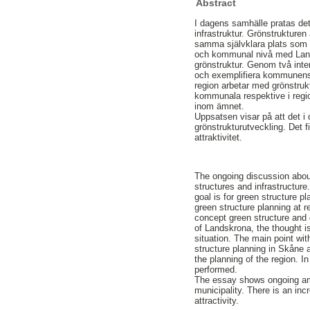
Abstract
I dagens samhälle pratas det
infrastruktur. Grönstrukturen
samma självklara plats som t
och kommunal nivå med Land
grönstruktur. Genom två int
och exemplifiera kommunens 
region arbetar med grönstrukt
kommunala respektive i regio
inom ämnet.
Uppsatsen visar på att det 
grönstrukturutveckling. Det f
attraktivitet.
The ongoing discussion about
structures and infrastructur
goal is for green structure p
green structure planning at
concept green structure and 
of Landskrona, the thought i
situation. The main point wi
structure planning in Skåne a
the planning of the region. I
performed.
The essay shows ongoing amb
municipality. There is an inc
attractivity.