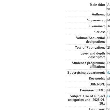
Main title:
A
g
Authors:
L
Supervisor:
M
Examiner:
J
Series:
S
Volume/Sequential
U
designation:
Year of Publication:
2
Level and depth
F
descriptor:
Student's programme
L
affiliation:
Supervising department:
(
Keywords:
p
URN:NBN:
u
Permanent URL:
h
Subject. Use of subject
L
categories until 2023-04-
30.:
Language:
S