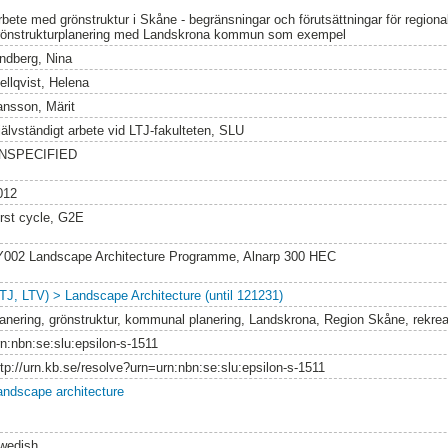
rbete med grönstruktur i Skåne - begränsningar och förutsättningar för regio
rönstrukturplanering med Landskrona kommun som exempel
indberg, Nina
ellqvist, Helena
ansson, Märit
jälvständigt arbete vid LTJ-fakulteten, SLU
NSPECIFIED
012
irst cycle, G2E
Y002 Landscape Architecture Programme, Alnarp 300 HEC
LTJ, LTV) > Landscape Architecture (until 121231)
lanering, grönstruktur, kommunal planering, Landskrona, Region Skåne, rekrea
rn:nbn:se:slu:epsilon-s-1511
ttp://urn.kb.se/resolve?urn=urn:nbn:se:slu:epsilon-s-1511
andscape architecture
wedish