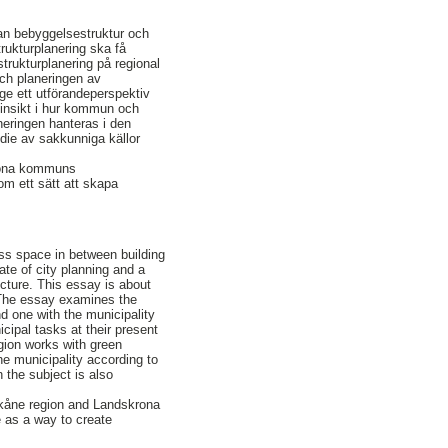
lan bebyggelsestruktur och
trukturplanering ska få
trukturplanering på regional
ch planeringen av
e ett utförandeperspektiv
insikt i hur kommun och
neringen hanteras i den
udie av sakkunniga källor
krona kommuns
som ett sätt att skapa
ess space in between building
ate of city planning and a
ucture. This essay is about
. The essay examines the
d one with the municipality
cipal tasks at their present
egion works with green
he municipality according to
n the subject is also
Skåne region and Landskrona
e as a way to create