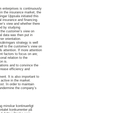
m enterprises is continuously
in the insurance market, the
ingar Uppsala initiated this
al insurance and financing.
mer’s view and whether there
ed by studying
, the customer’s view on
al data was then put in
er orientation.
säkringars strategy is well
ell to the customer’s view on
s attention. If more attention
ant factors to focus on are;
onal relation to the
on is.
ations and to convince the
ncrease efficiency and
ent. It is also important to
active in the market.
ost. In order to maintain
run undermine the company’s
g minskar kontinuerligt
ntalet konkurrenter på