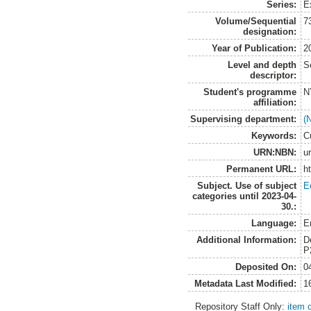
Series:
E
Volume/Sequential
7
designation:
Year of Publication:
2
Level and depth
S
descriptor:
Student's programme
N
affiliation:
Supervising department:
(
Keywords:
C
URN:NBN:
u
Permanent URL:
h
Subject. Use of subject
E
categories until 2023-04-
30.:
Language:
E
Additional Information:
D
P
Deposited On:
0
Metadata Last Modified:
1
Repository Staff Only:
item 