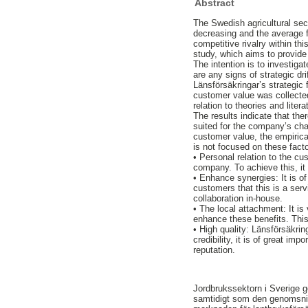
Abstract
The Swedish agricultural sec
decreasing and the average f
competitive rivalry within th
study, which aims to provide
The intention is to investig
are any signs of strategic dr
Länsförsäkringar’s strategic
customer value was collected
relation to theories and lite
The results indicate that the
suited for the company’s cha
customer value, the empirical
is not focused on these factor
• Personal relation to the cu
company. To achieve this, it
• Enhance synergies: It is o
customers that this is a serv
collaboration in-house.
• The local attachment: It is
enhance these benefits. This
• High quality: Länsförsäkrin
credibility, it is of great im
reputation.
Jordbrukssektorn i Sverige g
samtidigt som den genomsnitt