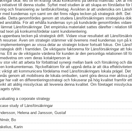
kringar ökar, lett till en kraftigt ökad konkurrens på denna marknad. Det är m
initiativet till denna studie. Syftet med studien är att skapa en förståelse f
äkring och finansiering av lantbruksföretag. Avsikten är att undersöka om Läns
med kundernas syn samt om det finns några tecken på strategisk drift. Det 
udie. Detta genomfördes genom att studera Länsförsäkringars strategiska d
ed anställda. För att erhålla kundernas syn på kundvärde genomfördes vidare
mnat Länsförsäkringar. Det empiriska materialet sattes därefter i relation till 
rad teori på konkurrnsfördelar samt kundorientering.
a uppenbara tecken på strategisk drift. Vidare visar resultatet att Länsförsäkr
ch resurser. Även om strategin stämmer väl överrens med kundernas syn på ku
t implementeringen av vissa delar av strategin kräver fortsatt fokus. Om Länsf
rategisk drift i framtiden. De viktigaste faktorerna för Länsförsäkringar att fok
erna: Ett av de viktigaste värdena för kunden är den personliga relationen till f
är medvetna om vem deras kotaktperson är.
 av stor vikt att arbeta för förbättrad synergi mellan bank och försäkring och
en konkurrenternas. Nyckelfaktorn för att uppnå detta är att öka effektivitete
 viktigt att kommunicera fördelarna med Länsförsäkringars lokala prägel. Det ä
ppnås genom att mobilisera de lokala ombuden, samt göra dessa mer aktiva 
ar har valt en differentieringsstrategi och fokuserar på hög kvalitet framför ett 
 vikt att aldrig misslyckas att leverera denna kvalitet. Om företaget misslyck
tagets rykte.
valuating a corporate strategy
 case study of Länsförsäkringar
ndersson, Helena
and
Jansson, Gustaf
hlmér, Bo
akelius, Karin