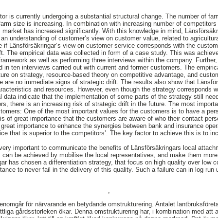
tor is currently undergoing a substantial structural change. The number of far
arm size is increasing. In combination with increasing number of competitors 
is market has increased significantly. With this knowledge in mind, Länsförsäkr
 an understanding of customer’s view on customer value, related to agricultur
ate if Länsförsäkringar’s view on customer service corresponds with the custo
ift. The empirical data was collected in form of a case study. This was achiev
 framework as well as performing three interviews within the company. Further
 in ten interviews carried out with current and former customers. The empiric
rature on strategy, resource-based theory on competitive advantage, and custom
re are no immediate signs of strategic drift. The results also show that Länsför
racteristics and resources. However, even though the strategy corresponds w
 data indicate that the implementation of some parts of the strategy still need
s, there is an increasing risk of strategic drift in the future. The most import
stomers: One of the most important values for the customers is to have a pers
 is of great importance that the customers are aware of who their contact pers
f great importance to enhance the synergies between bank and insurance oper
ice that is superior to the competitors’. The key factor to achieve this is to i
 very important to communicate the benefits of Länsförsäkringars local attachm
 can be achieved by mobilise the local representatives, and make them more 
gar has chosen a differentiation strategy, that focus on high quality over low c
portance to never fail in the delivery of this quality. Such a failure can in log 
,
enomgår för närvarande en betydande omstrukturering. Antalet lantbruksföreta
liga gårdsstorleken ökar. Denna omstrukturering har, i kombination med att a