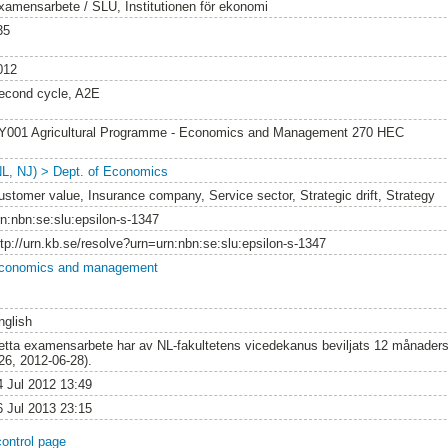
xamensarbete / SLU, Institutionen för ekonomi
35
012
econd cycle, A2E
Y001 Agricultural Programme - Economics and Management 270 HEC
NL, NJ) > Dept. of Economics
ustomer value, Insurance company, Service sector, Strategic drift, Strategy
rn:nbn:se:slu:epsilon-s-1347
ttp://urn.kb.se/resolve?urn=urn:nbn:se:slu:epsilon-s-1347
conomics and management
nglish
etta examensarbete har av NL-fakultetens vicedekanus beviljats 12 månaders f
26, 2012-06-28).
4 Jul 2012 13:49
6 Jul 2013 23:15
control page