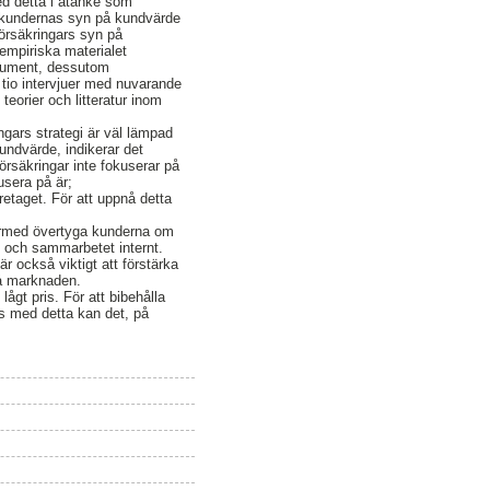
ed detta i åtanke som
ör kundernas syn på kundvärde
försäkringars syn på
empiriska materialet
okument, dessutom
 tio intervjuer med nuvarande
teorier och litteratur inom
ingars strategi är väl lämpad
ndvärde, indikerar det
örsäkringar inte fokuserar på
usera på är;
öretaget. För att uppnå detta
 därmed övertyga kunderna om
n och sammarbetet internt.
r också viktigt att förstärka
på marknaden.
lågt pris. För att bibehålla
as med detta kan det, på