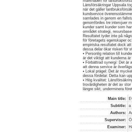
marknaden för lantbruksförsä
Länsförsäkringar Uppsala tog 
när det gäller lantbruksförs
kundservice överensstämmer 
samlades in genom en fallst
genomfördes tre intervjuer m
kunder samt kunder som har lä
området strategi, resursbase
Resultatet tyder inte på någr
för företagets egenskaper o
empiriska resultatet dock at
dessa delar ökar risken för st
• Personlig relation till kund
är det viktigt att kunderna 
• Förbättrad synergi: Det är
att denna service är överlägs
• Lokal prägel: Det är mycket
dessa fördelar. Detta kan u
• Hög kvalitet: Länsförsäkring
trovärdigheten är det av stor
längre sikt, underminera före
Main title:
E
Subtitle:
a
Authors:
A
Supervisor:
Ö
Examiner:
H