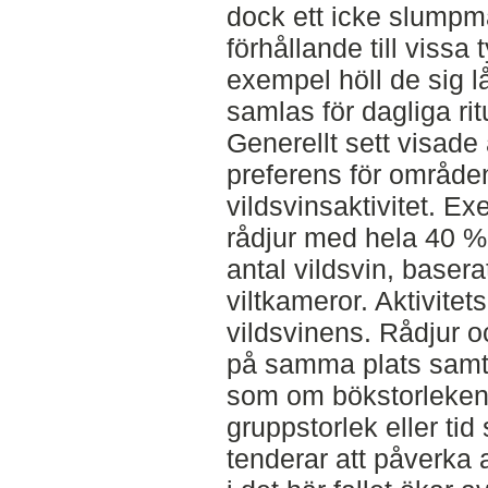
dock ett icke slumpm
förhållande till vissa t
exempel höll de sig lå
samlas för dagliga rit
Generellt sett visade
preferens för område
vildsvinsaktivitet. E
rådjur med hela 40 % 
antal vildsvin, basera
viltkameror. Aktivitet
vildsvinens. Rådjur oc
på samma plats samti
som om bökstorleken 
gruppstorlek eller ti
tenderar att påverka a