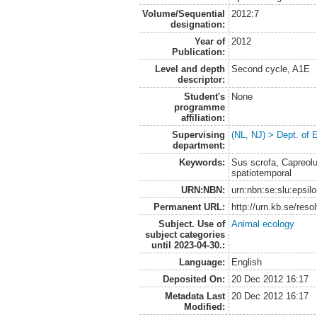
Volume/Sequential
2012:7
designation:
Year of
2012
Publication:
Level and depth
Second cycle, A1E
descriptor:
Student's
None
programme
affiliation:
Supervising
(NL, NJ) > Dept. of 
department:
Keywords:
Sus scrofa, Capreolu
spatiotemporal
URN:NBN:
urn:nbn:se:slu:epsil
Permanent URL:
http://urn.kb.se/res
Subject. Use of
Animal ecology
subject categories
until 2023-04-30.:
Language:
English
Deposited On:
20 Dec 2012 16:17
Metadata Last
20 Dec 2012 16:17
Modified: