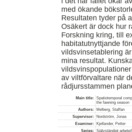
i det här fallet ökar a
med ökande bökstorl
Resultaten tyder på at
Osäkert är dock hur r
Forskning kring, till 
habitatutnyttjande för
vildsvinsetablering är
mina resultat. Kunsk
vildsvinspopulationer
av viltförvaltare när d
rådjursstammen plan
Main title:
Spatiotemporal compe
the fawning season
Authors:
Melberg, Staffan
Supervisor:
Nordström, Jonas
Examiner:
Kjellander, Petter
Series:
Självständigt arbete