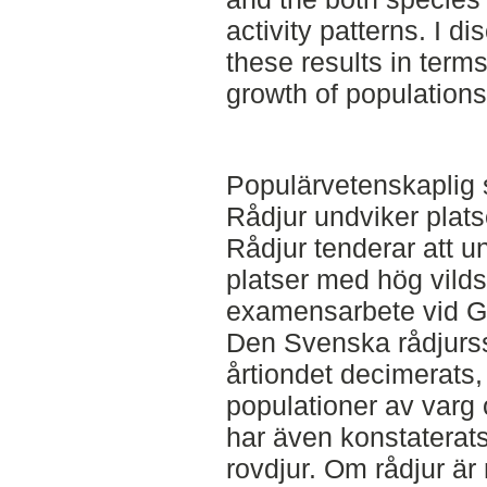
activity patterns. I d
these results in term
growth of populations
Populärvetenskaplig
Rådjur undviker plats
Rådjur tenderar att 
platser med hög vildsv
examensarbete vid Gr
Den Svenska rådjurs
årtiondet decimerats
populationer av varg
har även konstaterat
rovdjur. Om rådjur ä