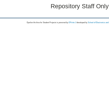
Repository Staff Onl
Epsilon Archive for Student Projects is
powored by
EPrints 3
developed by
School of Electronics an