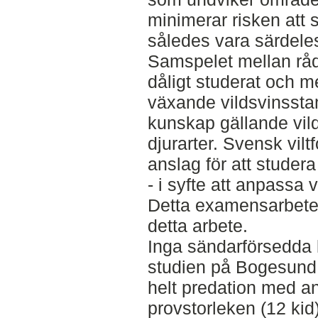
minimerar risken att s
således vara särdeles 
Samspelet mellan rådju
dåligt studerat och 
växande vildsvinsst
kunskap gällande vil
djurarter. Svensk viltf
anslag för att studer
- i syfte att anpassa v
Detta examensarbete
detta arbete.
Inga sändarförsedda k
studien på Bogesund.
helt predation med an
provstorleken (12 kid