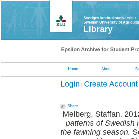
Sveriges lantbruksuniversitet
Swedish University of Agricult
Library
Epsilon Archive for Student Pro
Home
About
B
Login
Create Account
Share
Melberg, Staffan
, 201
patterns of Swedish 
the fawning season.
Se