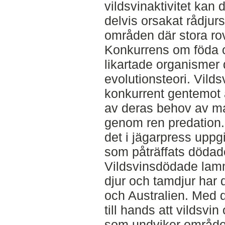
vildsvinaktivitet kan d
delvis orsakat rådju
områden där stora rov
Konkurrens om föda o
likartade organismer d
evolutionsteori. Vilds
konkurrent gentemot 
av deras behov av ma
genom ren predation.
det i jägarpress uppg
som påträffats dödade
Vildsvinsdödade lamm
djur och tamdjur har
och Australien. Med d
till hands att vildsvi
som undviker områden