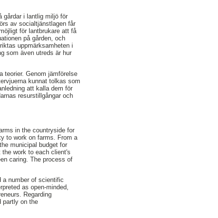
årdar i lantlig miljö för
rs av socialtjänstlagen får
jligt för lantbrukare att få
uationen på gården, och
a riktas uppmärksamheten i
ng som även utreds är hur
a teorier. Genom jämförelse
tervjuerna kunnat tolkas som
nledning att kalla dem för
darnas resurstillgångar och
rms in the countryside for
ty to work on farms. From a
the municipal budget for
 the work to each client's
een caring. The process of
 a number of scientific
terpreted as open-minded,
preneurs. Regarding
 partly on the