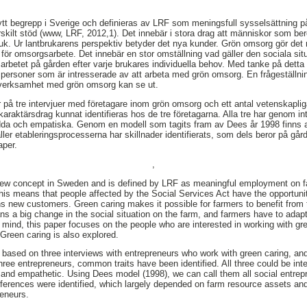
ytt begrepp i Sverige och definieras av LRF som meningsfull sysselsättning på g
ilt stöd (www, LRF, 2012,1). Det innebär i stora drag att människor som berö
ruk. Ur lantbrukarens perspektiv betyder det nya kunder. Grön omsorg gör det mö
ör omsorgsarbete. Det innebär en stor omställning vad gäller den sociala sit
rbetet på gården efter varje brukares individuella behov. Med tanke på dett
personer som är intresserade av att arbeta med grön omsorg. En frågeställni
 verksamhet med grön omsorg kan se ut.
på tre intervjuer med företagare inom grön omsorg och ett antal vetenskaplig
aktärsdrag kunnat identifieras hos de tre företagarna. Alla tre har genom in
ädda och empatiska. Genom en modell som tagits fram av Dees år 1998 finns a
ller etableringsprocesserna har skillnader identifierats, som dels beror på går
aper.
,
 new concept in Sweden and is defined by LRF as meaningful employment on fa
his means that people affected by the Social Services Act have the opportuni
ns new customers. Green caring makes it possible for farmers to benefit from 
s a big change in the social situation on the farm, and farmers have to adapt
n mind, this paper focuses on the people who are interested in working with gr
 Green caring is also explored.
s based on three interviews with entrepreneurs who work with green caring, and
hree entrepreneurs, common traits have been identified. All three could be in
s and empathetic. Using Dees model (1998), we can call them all social entre
ferences were identified, which largely depended on farm resource assets and
reneurs.