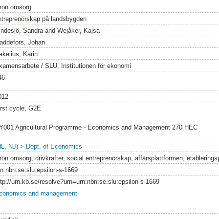
rön omsorg
ntreprenörskap på landsbygden
indesjö, Sandra
and
Wejåker, Kajsa
addefors, Johan
akelius, Karin
xamensarbete / SLU, Institutionen för ekonomi
46
012
irst cycle, G2E
Y001 Agricultural Programme - Economics and Management 270 HEC
NL, NJ) > Dept. of Economics
rön omsorg, drivkrafter, social entreprenörskap, affärsplattformen, etablering
rn:nbn:se:slu:epsilon-s-1669
ttp://urn.kb.se/resolve?urn=urn:nbn:se:slu:epsilon-s-1669
conomics and management