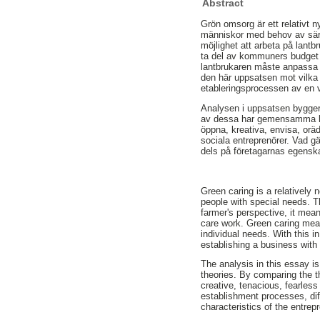
Abstract
Grön omsorg är ett relativt n
människor med behov av särsk
möjlighet att arbeta på lantb
ta del av kommuners budget f
lantbrukaren måste anpassa a
den här uppsatsen mot vilka 
etableringsprocessen av en
Analysen i uppsatsen bygger 
av dessa har gemensamma kar
öppna, kreativa, envisa, or
sociala entreprenörer. Vad gä
dels på företagarnas egensk
Green caring is a relatively
people with special needs. T
farmer's perspective, it mea
care work. Green caring mean
individual needs. With this i
establishing a business with
The analysis in this essay i
theories. By comparing the t
creative, tenacious, fearles
establishment processes, dif
characteristics of the entrep