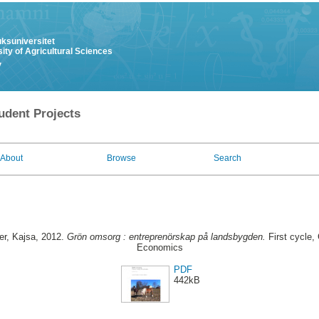
uksuniversitet
ity of Agricultural Sciences
y
udent Projects
About
Browse
Search
r, Kajsa
, 2012.
Grön omsorg : entreprenörskap på landsbygden.
First cycle,
Economics
PDF
442kB