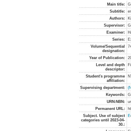
Main title:
G
Subtitle:
e
Authors:
K
Supervisor:
G
Examiner:
H
Series:
E
Volume/Sequential
7
designation:
Year of Publication:
2
Level and depth
F
descriptor:
Student's programme
N
affiliation:
Supervising department:
(
Keywords:
G
URN:NBN:
u
Permanent URL:
h
Subject. Use of subject
E
categories until 2023-04-
30.: