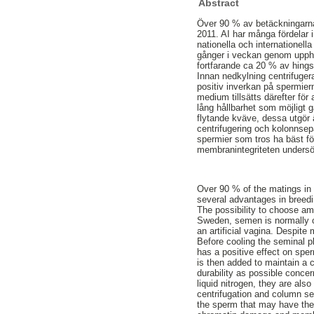
Abstract
Över 90 % av betäckningarna
2011. AI har många fördelar i
nationella och internationell
gånger i veckan genom upphop
fortfarande ca 20 % av hings
Innan nedkylning centrifuger
positiv inverkan på spermier
medium tillsätts därefter för
lång hållbarhet som möjligt g
flytande kväve, dessa utgör ä
centrifugering och kolonnsepa
spermier som tros ha bäst för
membranintegriteten undersök
Over 90 % of the matings in 
several advantages in breedi
The possibility to choose amo
Sweden, semen is normally co
an artificial vagina. Despite
Before cooling the seminal p
has a positive effect on sp
is then added to maintain a 
durability as possible concer
liquid nitrogen, they are als
centrifugation and column s
the sperm that may have the 