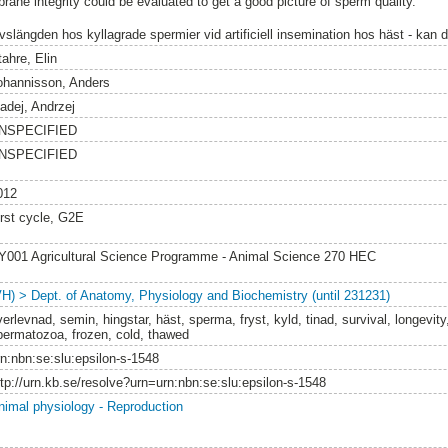
e integrity could be evaluated to get a good picture of sperm quality.
ivslängden hos kyllagrade spermier vid artificiell insemination hos häst - kan 
tahre, Elin
ohannisson, Anders
adej, Andrzej
NSPECIFIED
NSPECIFIED
012
irst cycle, G2E
Y001 Agricultural Science Programme - Animal Science 270 HEC
VH) > Dept. of Anatomy, Physiology and Biochemistry (until 231231)
erlevnad, semin, hingstar, häst, sperma, fryst, kyld, tinad, survival, longevity
permatozoa, frozen, cold, thawed
rn:nbn:se:slu:epsilon-s-1548
ttp://urn.kb.se/resolve?urn=urn:nbn:se:slu:epsilon-s-1548
nimal physiology - Reproduction