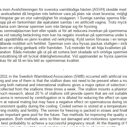
 inom Avelsföreningen för svenska varmblodiga hästen (ASVH) skedde med arti
 avelsarbetet då hingsten inte behöver vara på plats när stoet brunstar, möjlig
a hingstar ger en stor valmöjlighet för stoägaren. I Sverige samlas sperma från
p på en fantomhäst där ejakulatet samlas i en artificiell vagina. Trots mycke
tarna som lämnar spermier som inte lämpar sig för frysning.
as seminalplasman bort eller späds ut för att reducera inverkan på spermier
na vid naturlig betäckning men kan ha negativ inverkan på spermierna under la
 att upprätthålla en jämn kvalitet vid nerkylning. Kyld semin förvaras i en temp
ällande motilitet och fertilitet. Sperman som ska frysas packas slutligen i str
ven en viktig genbank inför framtiden. Två metoder för att höja kvaliteten på 
ration. Båda metoder går ut på att sortera bort skadade och orörliga spermier 
utsättning till ett lyckat dräktighetsresultat. Vid upptinandet av frysta sper
as för att få en bra bild av spermiernas kvalitet.
,
2011 in the Swedish Warmblood Association (SWB) occurred with artificial ins
ng and one of them is that the stallion does not need to be present when a m
ng both national and international stallions gives a major option of selection 
llected from the stallions three times a week. The stallion mounts a phanto
 much research, about 20 % of stallions still provide sperm that are not suitable
lasma is removed by centrifugation or is diluted for reducing the effect on 
erm at natural mating but may have a negative effect on spermatozoa during 
consistent quality during the cooling. Cooled semen is stored at a temperature
ning motility and fertility. The semen for freezing is packed in straws and final
o an important gene pool for the future. Two methods for improving the quality 
eparation. Both methods aims to filter out damaged and motionless spermatoz
best probability to achieve a successful pregnancy result. At the thawing of