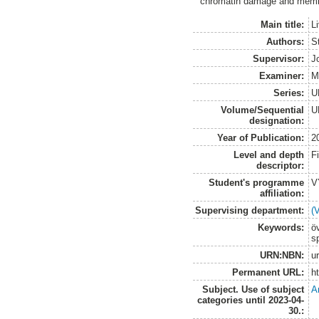
chromatin damage and membran
Main title:
L
Authors:
S
Supervisor:
J
Examiner:
M
Series:
U
Volume/Sequential
U
designation:
Year of Publication:
2
Level and depth
F
descriptor:
Student's programme
V
affiliation:
Supervising department:
(
Keywords:
öv
s
URN:NBN:
u
Permanent URL:
h
Subject. Use of subject
A
categories until 2023-04-
30.: