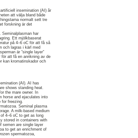
ficiell insemination (AI) år
heten att välja bland både
 hingstarna normalt sett tre
t forskning är det
na. Seminalplasman har
gring. Ett mjölkbaserat
eratur på 4–6 oC för att få så
ån och lagras i kärl med
sperman är ”single layer”
för att få en anrikning av de
mier kan kromatinskador och
emination (AI). AI has
are shows standing heat.
for the mare owner. In
m horse and ejaculates into
 for freezing.
spermatozoa. Seminal plasma
storage. A milk-based medium
 of 4–6 oC to get as long
ly stored in containers with
of semen are single layer
oa to get an enrichment of
 frozen spermatozoa,