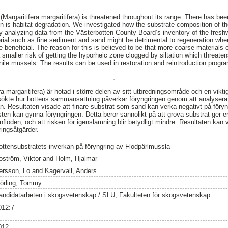
Margaritifera margaritifera) is threatened throughout its range. There has bee
 is habitat degradation. We investigated how the substrate composition of the
y analyzing data from the Västerbotten County Board’s inventory of the fresh
terial such as fine sediment and sand might be detrimental to regeneration wh
e beneficial. The reason for this is believed to be that more coarse materials 
maller risk of getting the hyporheic zone clogged by siltation which threatens
nile mussels. The results can be used in restoration and reintroduction progr
,
a margaritifera) är hotad i större delen av sitt utbredningsområde och en vikti
rsökte hur bottens sammansättning påverkar föryngringen genom att analysera 
än. Resultaten visade att finare substrat som sand kan verka negativt på föry
en kan gynna föryngringen. Detta beror sannolikt på att grova substrat ger en
nflöden, och att risken för igenslamning blir betydligt mindre. Resultaten kan va
ringsåtgärder.
ottensubstratets inverkan på föryngring av Flodpärlmussla
oström, Viktor
and
Holm, Hjalmar
ersson, Lo
and
Kagervall, Anders
örling, Tommy
andidatarbeten i skogsvetenskap / SLU, Fakulteten för skogsvetenskap
012:7
012