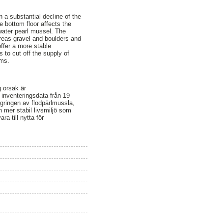
n a substantial decline of the
 bottom floor affects the
water pearl mussel. The
ereas gravel and boulders and
offer a more stable
 to cut off the supply of
ams.
g orsak är
inventeringsdata från 19
ngringen av flodpärlmussla,
 mer stabil livsmiljö som
ra till nytta för