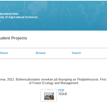
uksuniversitet
ity of Agricultural Sciences
y
udent Projects
About
Browse
Search
lmar
, 2012.
Bottensubstratets inverkan på föryngring av Flodpärlmussla.
First
of Forest Ecology and Management
PDF
762kB