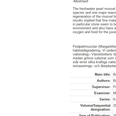
Abstract
The freshwater pearl mussel (
species and one major reason
regeneration of the mussel b
results implied that fine ma
in particular stone seem to b
environment and also have a s
oxygen and food for the juve
Flodpärlmusslan (Margaritifer
habitatdegradering. Vi unde
vattendrag i Västerbottens l
medan grövre substrat som st
står emot olika kraftiga vatte
restaurerings- och återplante
Main title:
B
Authors:
B
Supervisor:
P
Examiner:
M
Series:
K
Volume/Sequential
2
designation:
Year of Publication:
2