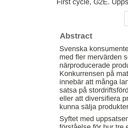
First cycle, G2E. Upp
Abstract
Svenska konsumenter 
med fler mervärden 
närproducerade produ
Konkurrensen på matm
innebär att många lan
satsa på stordriftsfö
eller att diversifier
kunna sälja produkter t
Syftet med uppsatsen
förståelse för hur tre 