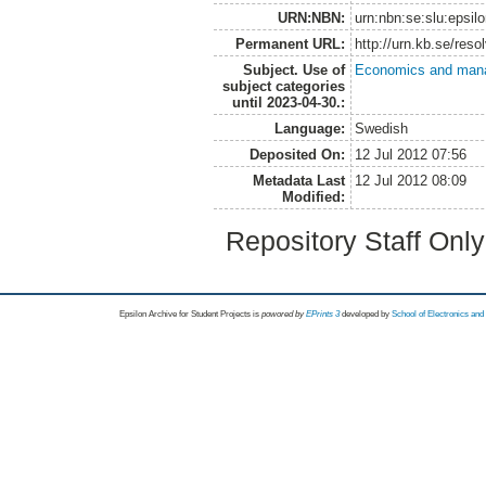
URN:NBN:
urn:nbn:se:slu:epsil
Permanent URL:
http://urn.kb.se/res
Subject. Use of
Economics and man
subject categories
until 2023-04-30.:
Language:
Swedish
Deposited On:
12 Jul 2012 07:56
Metadata Last
12 Jul 2012 08:09
Modified:
Repository Staff Onl
Epsilon Archive for Student Projects is
powored by
EPrints 3
developed by
School of Electronics an