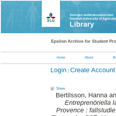
Sveriges lantbruksuniversitet
Swedish University of Agricult
Library
Epsilon Archive for Student Pro
Home
About
B
Login
Create Account
Share
Bertilsson, Hanna
a
Entreprenöriella 
Provence : fallstudie