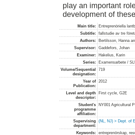
play an important rol
development of these
Main title:
Entreprenöriella lan
Subtitle:
fallstudie av tre före
Authors:
Bertilsson, Hanna
a
Supervisor:
Gaddefors, Johan
Examiner:
Hakelius, Karin
Series:
Examensarbete / SLU
Volume/Sequential
719
designation:
Year of
2012
Publication:
Level and depth
First cycle, G2E
descriptor:
Student's
NY001 Agricultural
programme
affiliation:
Supervising
(NL, NJ) > Dept. of
department:
Keywords:
entreprenörskap, res