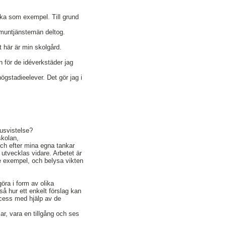
cka som exempel. Till grund
mmuntjänstemän deltog.
t här är min skolgård.
 för de idéverkstäder jag
gstadieelever. Det gör jag i
usvistelse?
skolan,
ch efter mina egna tankar
tvecklas vidare. Arbetet är
e exempel, och belysa vikten
öra i form av olika
så hur ett enkelt förslag kan
ocess med hjälp av de
ar, vara en tillgång och ses