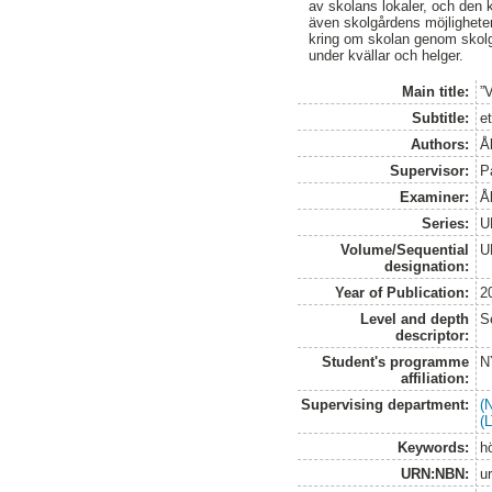
av skolans lokaler, och den
även skolgårdens möjligheter
kring om skolan genom skolgå
under kvällar och helger.
Main title:
”V
Subtitle:
e
Authors:
Å
Supervisor:
P
Examiner:
Å
Series:
U
Volume/Sequential
U
designation:
Year of Publication:
2
Level and depth
S
descriptor:
Student's programme
N
affiliation:
Supervising department:
(
(
Keywords:
h
URN:NBN:
u