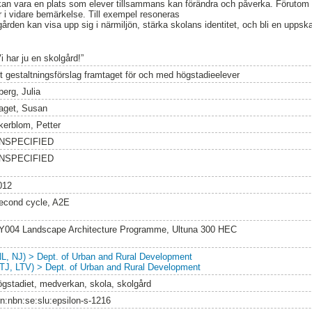
 kan vara en plats som elever tillsammans kan förändra och påverka. Förutom
 i vidare bemärkelse. Till exempel resoneras
rden kan visa upp sig i närmiljön, stärka skolans identitet, och bli en uppska
i har ju en skolgård!”
tt gestaltningsförslag framtaget för och med högstadieelever
berg, Julia
aget, Susan
kerblom, Petter
NSPECIFIED
NSPECIFIED
012
econd cycle, A2E
Y004 Landscape Architecture Programme, Ultuna 300 HEC
NL, NJ) > Dept. of Urban and Rural Development
LTJ, LTV) > Dept. of Urban and Rural Development
ögstadiet, medverkan, skola, skolgård
rn:nbn:se:slu:epsilon-s-1216