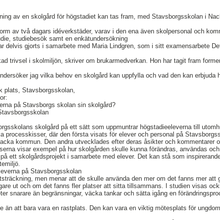
ltning av en skolgård för högstadiet kan tas fram, med Stavsborgsskolan i Na
 form av två dagars idéverkstäder, varav i den ena även skolpersonal och ko
tudie, studiebesök samt en enkätundersökning
 har delvis gjorts i samarbete med Maria Lindgren, som i sitt examensarbete De
trivsel i skolmiljön, skriver om brukarmedverkan. Hon har tagit fram formen
dersöker jag vilka behov en skolgård kan uppfylla och vad den kan erbjuda hö
ik plats, Stavsborgsskolan,
or:
erna på Stavsborgs skolan sin skolgård?
 Stavsborgsskolan
orgsskolans skolgård på ett sätt som uppmuntrar högstadieeleverna till utomh
ika processkisser, där den första visats för elever och personal på Stavsborgs
 Nacka kommun. Den andra utvecklades efter deras åsikter och kommentarer o
rna visar exempel på hur skolgården skulle kunna förändras, användas och u
 på ett skolgårdsprojekt i samarbete med elever. Det kan stå som inspirerand
emiljö.
eleverna på Stavsborgsskolan
utsträckning, men menar att de skulle använda den mer om det fanns mer att g
igare ut och om det fanns fler platser att sitta tillsammans. I studien visas ock
ter snarare än begränsningar, väcka tankar och sätta igång en förändringspr
re än att bara vara en rastplats. Den kan vara en viktig mötesplats för ungdom