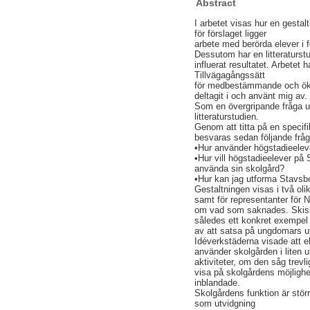
Abstract
I arbetet visas hur en gesta
för förslaget ligger
arbete med berörda elever i
Dessutom har en litteraturs
influerat resultatet. Arbetet
Tillvägagångssätt
för medbestämmande och ökad 
deltagit i och använt mig av.
Som en övergripande fråga un
litteraturstudien.
Genom att titta på en specif
besvaras sedan följande fråg
•Hur använder högstadieelev
•Hur vill högstadieelever på
använda sin skolgård?
•Hur kan jag utforma Stavsb
Gestaltningen visas i två ol
samt för representanter för
om vad som saknades. Skisse
således ett konkret exempel
av att satsa på ungdomars ut
Idéverkstäderna visade att 
använder skolgården i liten 
aktiviteter, om den såg trevl
visa på skolgårdens möjlighe
inblandade.
Skolgårdens funktion är stör
som utvidgning