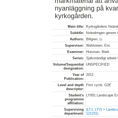
markmaterial att anvä
nyanläggning på kvar
kyrkogården.
Main title:
Kyrkogårdens föränd
Subtitle:
förändringen genom 
Authors:
Billgren, Li
Supervisor:
Wahlsteen, Eric
Examiner:
Huisman, Mark
Series:
Självständigt arbete
Volume/Sequential
UNSPECIFIED
designation:
Year of
2012
Publication:
Level and depth
First cycle, G2E
descriptor:
Student's
LY001 Landscape E
programme
affiliation:
Supervising
(LTJ, LTV) > Landsc
department:
121231)