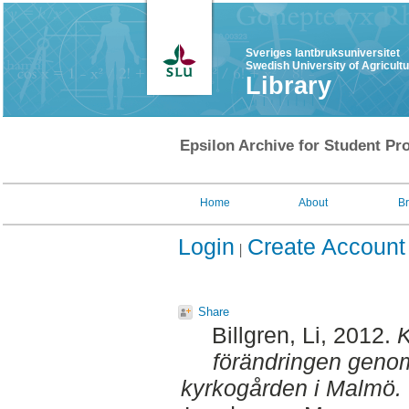
Sveriges lantbruksuniversitet
Swedish University of Agricult
Library
Epsilon Archive for Student Pro
Home
About
B
Login
Create Account
Share
Billgren, Li
, 2012.
K
förändringen genom
kyrkogården i Malmö.