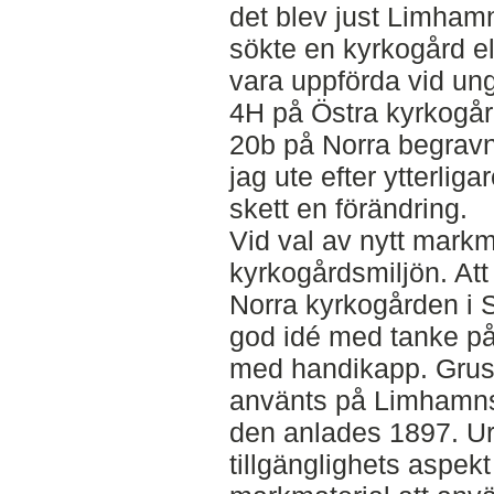
det blev just Limhamn
sökte en kyrkogård el
vara uppförda vid un
4H på Östra kyrkogård
20b på Norra begravn
jag ute efter ytterlig
skett en förändring.
Vid val av nytt markm
kyrkogårdsmiljön. At
Norra kyrkogården i S
god idé med tanke på 
med handikapp. Grus 
använts på Limhamns
den anlades 1897. Ur
tillgänglighets aspek