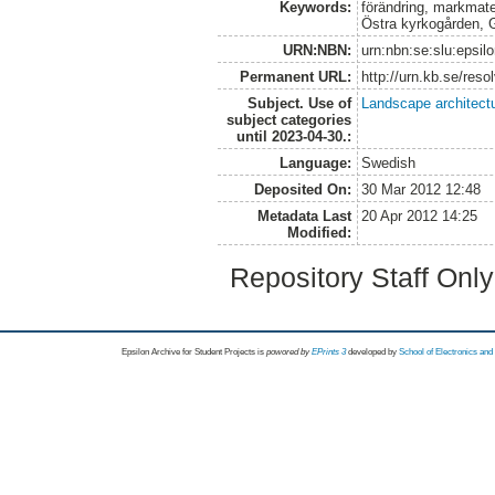
Keywords:
förändring, markmater
Östra kyrkogården, 
URN:NBN:
urn:nbn:se:slu:epsil
Permanent URL:
http://urn.kb.se/res
Subject. Use of
Landscape architect
subject categories
until 2023-04-30.:
Language:
Swedish
Deposited On:
30 Mar 2012 12:48
Metadata Last
20 Apr 2012 14:25
Modified:
Repository Staff Onl
Epsilon Archive for Student Projects is
powored by
EPrints 3
developed by
School of Electronics an