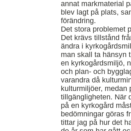
annat markmaterial p
blev lagt på plats, sa
förändring.
Det stora problemet 
Det krävs tillstånd frå
ändra i kyrkogårdsmil
man skall ta hänsyn ti
en kyrkogårdsmiljö, 
och plan- och byggla
varandra då kulturmi
kulturmiljöer, medan 
tillgängligheten. När 
på en kyrkogård måst
bedömningar göras från 
tittar jag på hur det 
de år som har gått oc