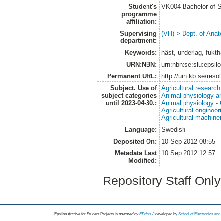
Student's
VK004 Bachelor of S
programme
affiliation:
Supervising
(VH) > Dept. of Anat
department:
Keywords:
häst, underlag, fukt
URN:NBN:
urn:nbn:se:slu:epsil
Permanent URL:
http://urn.kb.se/res
Subject. Use of
Agricultural research
subject categories
Animal physiology a
until 2023-04-30.:
Animal physiology -
Agricultural engineer
Agricultural machin
Language:
Swedish
Deposited On:
10 Sep 2012 08:55
Metadata Last
10 Sep 2012 12:57
Modified:
Repository Staff Onl
Epsilon Archive for Student Projects is
powored by
EPrints 3
developed by
School of Electronics an