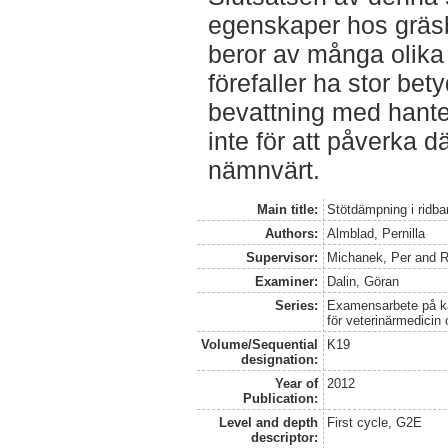
egenskaper hos gräsba
beror av många olika 
förefaller ha stor be
bevattning med hante
inte för att påverka
nämnvärt.
Main title:
Stötdämpning i ridb
Authors:
Almblad, Pernilla
Supervisor:
Michanek, Per
and
R
Examiner:
Dalin, Göran
Series:
Examensarbete på kan
för veterinärmedicin
Volume/Sequential
K19
designation:
Year of
2012
Publication:
Level and depth
First cycle, G2E
descriptor: