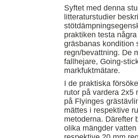
Syftet med denna stud
litteraturstudier besk
stötdämpningsegenska
praktiken testa några
gräsbanas kondition 
regn/bevattning. De
fallhejare, Going-sti
markfuktmätare.
I de praktiska försök
rutor på vardera 2x5 
på Flyinges grästäv
mättes i respektive r
metoderna. Därefter 
olika mängder vatten
respektive 20 mm reg