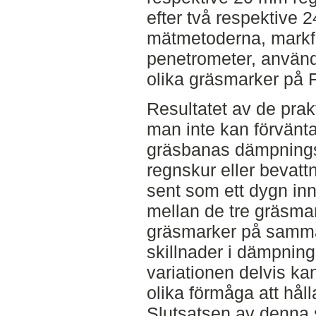
efter två respektive 
mätmetoderna, markfu
penetrometer, använde
olika gräsmarker på F
Resultatet av de prak
man inte kan förvänta
gräsbanas dämpning
regnskur eller bevat
sent som ett dygn inn
mellan de tre gräsmar
gräsmarker på samma
skillnader i dämpnin
variationen delvis k
olika förmåga att håll
Slutsatsen av denna 