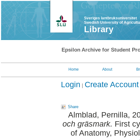
Sveriges lantbruksuniversitet
Swedish University of Agricult
Library
Epsilon Archive for Student Pro
Home
About
B
Login
Create Account
Share
Almblad, Pernilla
, 2
och gräsmark.
First c
of Anatomy, Physiol