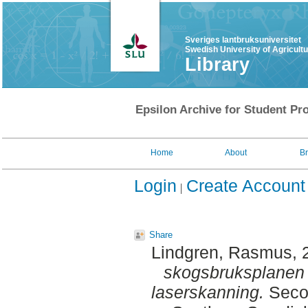
Sveriges lantbruksuniversitet
Swedish University of Agricult
Library
Epsilon Archive for Student Pro
Home
About
B
Login
Create Account
Share
Lindgren, Rasmus
,
skogsbruksplanen :
laserskanning.
Secon