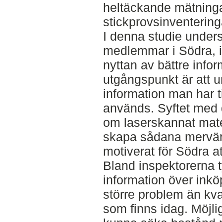
heltäckande mätningar
stickprovsinventering
I denna studie under
medlemmar i Södra, 
nyttan av bättre inf
utgångspunkt är att 
information man har ti
används. Syftet med 
om laserskannat mate
skapa sådana mervärd
motiverat för Södra at
Bland inspektorerna t
information över inkö
större problem än kva
som finns idag. Möjlig