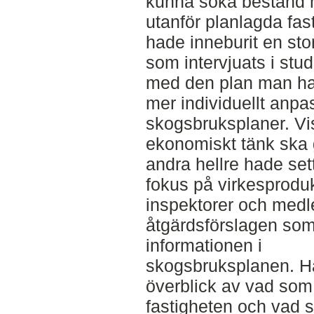
kunna söka bestånd 
utanför planlagda fa
hade inneburit en st
som intervjuats i stu
med den plan man har
mer individuellt anp
skogsbruksplaner. Viss
ekonomiskt tänk ska
andra hellre hade set
fokus på virkesprodu
inspektorer och med
åtgärdsförslagen som
informationen i
skogsbruksplanen. Hä
överblick av vad som
fastigheten och vad 