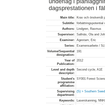
underlag i planläggni
dagsprestationen i fä
Main title:
Krav och önskemål 
Subtitle:
förbättringspotentia
Authors:
Lindgren, Rasmus
Supervisor:
Sallnäs, Ola
and
Joh
Examiner:
Agestam, Eric
Series:
Examensarbete / SLU
Volume/Sequential
191
designation:
Year of
2012
Publication:
Level and depth
Second cycle, A1E
descriptor:
Student's
SY001 Forest Scien
programme
affiliation:
Supervising
(S) > Southern Swed
department:
Keywords:
Laserskanning, NNH,