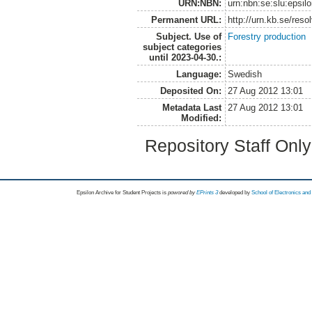
URN:NBN:
urn:nbn:se:slu:epsil
Permanent URL:
http://urn.kb.se/res
Subject. Use of
Forestry production
subject categories
until 2023-04-30.:
Language:
Swedish
Deposited On:
27 Aug 2012 13:01
Metadata Last
27 Aug 2012 13:01
Modified:
Repository Staff Onl
Epsilon Archive for Student Projects is
powored by
EPrints 3
developed by
School of Electronics an