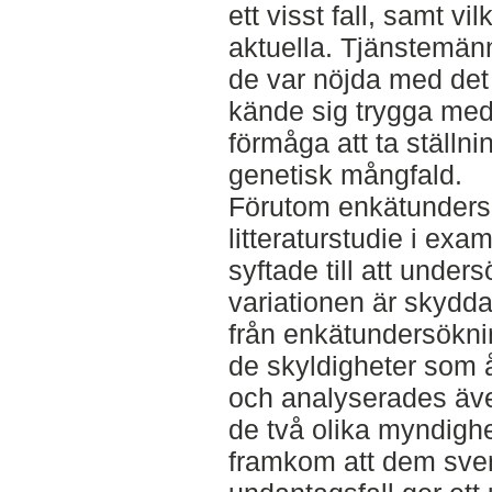
ett visst fall, samt vi
aktuella. Tjänstemän
de var nöjda med det
kände sig trygga med
förmåga att ta ställn
genetisk mångfald.
Förutom enkätunders
litteraturstudie i exa
syftade till att unde
variationen är skydda
från enkätundersökn
de skyldigheter som åt
och analyserades äve
de två olika myndighet
framkom att dem sven