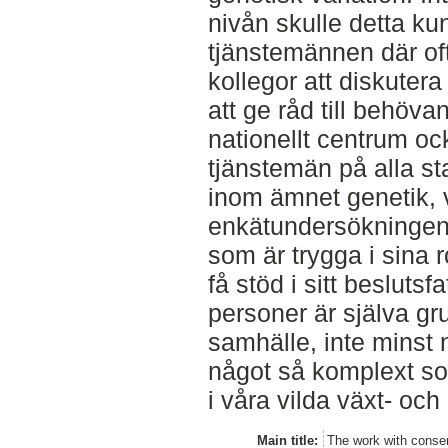
nivån skulle detta ku
tjänstemännen där oft
kollegor att diskuter
att ge råd till behöva
nationellt centrum oc
tjänstemän på alla sta
inom ämnet genetik, 
enkätundersökningen.
som är trygga i sina 
få stöd i sitt besluts
personer är själva gru
samhälle, inte minst n
något så komplext so
i våra vilda växt- och
Main title:
The work with conser