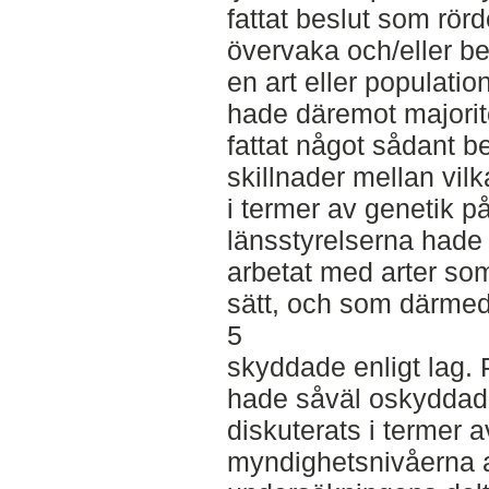
fattat beslut som rörd
övervaka och/eller be
en art eller populat
hade däremot majorit
fattat något sådant b
skillnader mellan vil
i termer av genetik 
länsstyrelserna hade
arbetat med arter som
sätt, och som därmed
5
skyddade enligt lag
hade såväl oskyddad
diskuterats i termer 
myndighetsnivåerna a