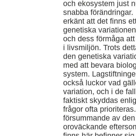
och ekosystem just 
snabba förändringar. 
erkänt att det finns 
genetiska variationen 
och dess förmåga att 
i livsmiljön. Trots det
den genetiska variati
med att bevara biolo
system. Lagstiftninge
också luckor vad gäl
variation, och i de fa
faktiskt skyddas enlig
frågor ofta prioriteras
försummande av den 
oroväckande efterso
finns här befinner si