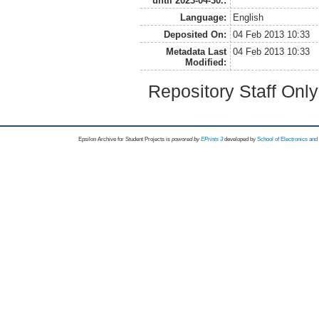
until 2023-04-30.:
Language:
English
Deposited On:
04 Feb 2013 10:33
Metadata Last
04 Feb 2013 10:33
Modified:
Repository Staff Onl
Epsilon Archive for Student Projects is
powored by
EPrints 3
developed by
School of Electronics an