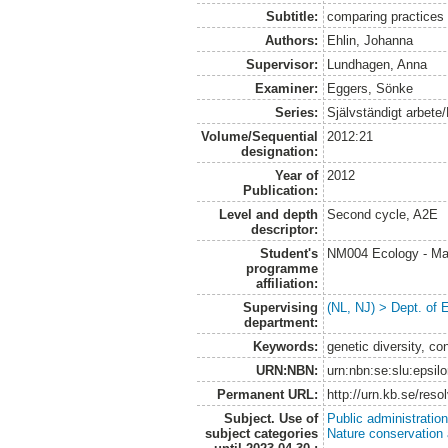
Subtitle:
comparing practices 
Authors:
Ehlin, Johanna
Supervisor:
Lundhagen, Anna
Examiner:
Eggers, Sönke
Series:
Självständigt arbete
Volume/Sequential
2012:21
designation:
Year of
2012
Publication:
Level and depth
Second cycle, A2E
descriptor:
Student's
NM004 Ecology - Ma
programme
affiliation:
Supervising
(NL, NJ) > Dept. of 
department:
Keywords:
genetic diversity, co
URN:NBN:
urn:nbn:se:slu:epsil
Permanent URL:
http://urn.kb.se/res
Subject. Use of
Public administratio
subject categories
Nature conservation