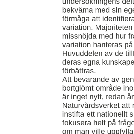
undersökningens delt
bekväma med sin egen
förmåga att identifie
variation. Majoriteten
missnöjda med hur fr
variation hanteras på
Huvuddelen av de til
deras egna kunskape
förbättras.
Att bevarande av gene
bortglömt område ino
är inget nytt, redan 
Naturvårdsverket att 
instifta ett nationellt
fokusera helt på fråg
om man ville uppfyll