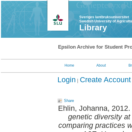
Sveriges lantbruksuniversitet
Swedish University of Agricult
Library
Epsilon Archive for Student Pro
Home
About
B
Login
Create Account
Share
Ehlin, Johanna
, 2012
genetic diversity at
comparing practices wi