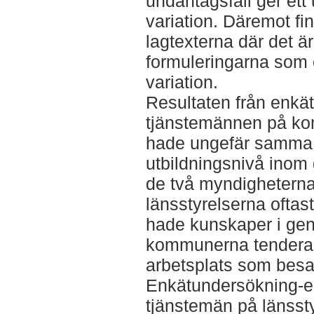
undantagsfall ger ett 
variation. Däremot finn
lagtexterna där det är 
formuleringarna som e
variation.
Resultaten från enkä
tjänstemännen på ko
hade ungefär samma 
utbildningsnivå inom 
de två myndigheterna
länsstyrelserna ofta
hade kunskaper i gen
kommunerna tenderad
arbetsplats som besa
Enkätundersökning-en
tjänstemän på länsst