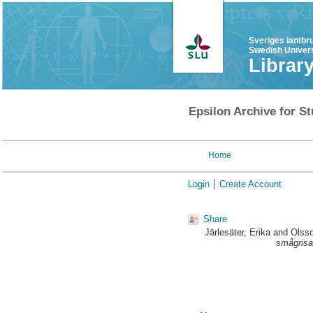
Sveriges lantbr
Swedish Univers
Librar
Epsilon Archive for St
Home
Login
Create Account
Share
Järlesäter, Erika
and
Olsso
smågrisa