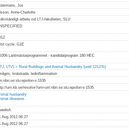
otermans, Jos
lsson, Anne-Charlotte
jälvständigt arbete vid LTJ-fakulteten, SLU
NSPECIFIED
012
irst cycle, G1E
K006 Lantmästarprogrammet - kandidatprogram 180 HEC
LTJ, LTV) > Rural Buildings and Animal Husbandry (until 121231)
mågris, knäskada, ledinflammation
rn:nbn:se:slu:epsilon-s-1535
ttp://urn.kb.se/resolve?urn=urn:nbn:se:slu:epsilon-s-1535
nimal husbandry
nimal diseases
wedish
1 Aug 2012 06:27
1 Aug 2012 06:27