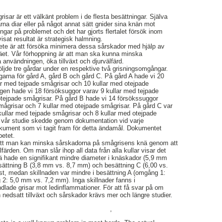
sar är ett välkänt problem i de flesta besättningar. Själva
na diar eller på något annat sätt gnider sina knän mot
ningar på problemet och det har gjorts flertalet försök inom
isat resultat är strategisk halmning.
te är att försöka minimera dessa sårskador med hjälp av
näet. Vår förhoppning är att man ska kunna minska
 användningen, öka tillväxt och djurvälfärd.
 följde tre gårdar under en respektive två grisningsomgångar.
ngarna för gård A, gård B och gård C. På gård A hade vi 20
ar med tejpade smågrisar och 10 kullar med otejpade
en hade vi 18 försöksuggor varav 9 kullar med tejpade
otejpade smågrisar. På gård B hade vi 14 försökssuggor
mågrisar och 7 kullar med otejpade smågrisar. På gård C var
kullar med tejpade smågrisar och 8 kullar med otejpade
v vår studie skedde genom dokumentation vid varje
okument som vi tagit fram för detta ändamål. Dokumentet
betet.
i att man kan minska sårskadorna på smågrisens knä genom att
färden. Om man slår ihop all data från alla kullar visar det
nä hade en signifikant mindre diameter i knäskador (5,9 mm
sättning B (3,8 mm vs. 8,7 mm) och besättning C (6,00 vs.
st, medan skillnaden var mindre i besättning A (omgång 1:
: 5,0 mm vs. 7,2 mm). Inga skillnader fanns i
dlade grisar mot ledinflammationer. För att få svar på om
 nedsatt tillväxt och sårskador krävs mer och längre studier.
,