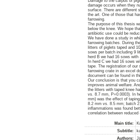
Damage to the carpus of pigl
damage occurs when they nur
surface. There are different 
the art. One of those that ha
farrowing.
The purpose of this thesis w
below the knee. We hope tha
antibiotic use could be redu
We have done a study in whic
farrowing batches. During the
litters of piglets taped and 
sows per batch including 9 lit
herd B we had 16 sows with 8 l
In herd C we had 16 sows with 
tape. The registration of our
farrowing crate in an excel 
document can be found in th
Our conclusion is that you c
improves animal welfare. And i
the litters with taped knee h
vs. 8.7 mm, P=0.0003). In h
mm) was the effect of taping 
8.2 mm vs. 8.5 mm; batch 2: 
inflammations was found betw
correlation between reduced
Main title:
K
Subtitle:
k
Authors:
Jä