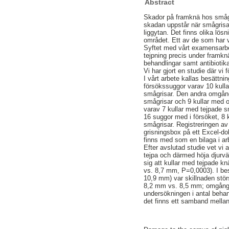
Abstract
Skador på framknä hos smågri
skadan uppstår när smågrisar
liggytan. Det finns olika lös
området. Ett av de som har v
Syftet med vårt examensarbe
tejpning precis under framk
behandlingar samt antibiotika
Vi har gjort en studie där vi
I vårt arbete kallas besättni
försökssuggor varav 10 kull
smågrisar. Den andra omgång
smågrisar och 9 kullar med 
varav 7 kullar med tejpade s
16 suggor med i försöket, 8 
smågrisar. Registreringen a
grisningsbox på ett Excel-d
finns med som en bilaga i ar
Efter avslutad studie vet v
tejpa och därmed höja djurväl
sig att kullar med tejpade k
vs. 8,7 mm, P=0,0003). I be
10,9 mm) var skillnaden stör
8,2 mm vs. 8,5 mm; omgång 2
undersökningen i antal behan
det finns ett samband mellan