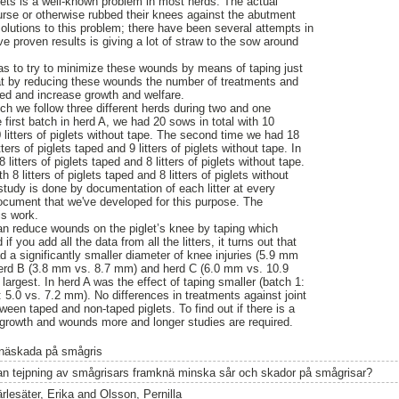
ets is a well-known problem in most herds. The actual
se or otherwise rubbed their knees against the abutment
solutions to this problem; there have been several attempts in
ve proven results is giving a lot of straw to the sow around
as to try to minimize these wounds by means of taping just
t by reducing these wounds the number of treatments and
ced and increase growth and welfare.
h we follow three different herds during two and one
 first batch in herd A, we had 20 sows in total with 10
10 litters of piglets without tape. The second time we had 18
ters of piglets taped and 9 litters of piglets without tape. In
itters of piglets taped and 8 litters of piglets without tape.
8 litters of piglets taped and 8 litters of piglets without
 study is done by documentation of each litter at every
document that we've developed for this purpose. The
is work.
an reduce wounds on the piglet’s knee by taping which
f you add all the data from all the litters, it turns out that
ad a significantly smaller diameter of knee injuries (5.9 mm
erd B (3.8 mm vs. 8.7 mm) and herd C (6.0 mm vs. 10.9
largest. In herd A was the effect of taping smaller (batch 1:
5.0 vs. 7.2 mm). No differences in treatments against joint
een taped and non-taped piglets. To find out if there is a
 growth and wounds more and longer studies are required.
näskada på smågris
an tejpning av smågrisars framknä minska sår och skador på smågrisar?
rlesäter, Erika
and
Olsson, Pernilla