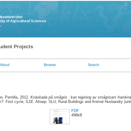
uksuniversitet
ity of Agricultural Sciences
y
udent Projects
About
Browse
Search
n, Pernilla
, 2012.
Knäskada på smågris : kan tejpning av smågrisars framkn
r?.
First cycle, G1E. Alnarp: SLU, Rural Buildings and Animal Husbandry (unt
PDF
498kB