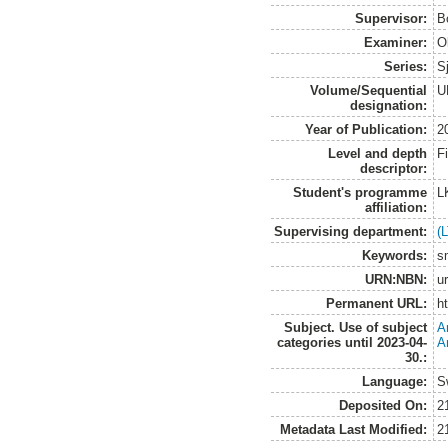
Supervisor:
B
Examiner:
O
Series:
S
Volume/Sequential
U
designation:
Year of Publication:
2
Level and depth
F
descriptor:
Student's programme
L
affiliation:
Supervising department:
(
Keywords:
s
URN:NBN:
u
Permanent URL:
h
Subject. Use of subject
A
categories until 2023-04-
A
30.:
Language:
S
Deposited On:
2
Metadata Last Modified:
2