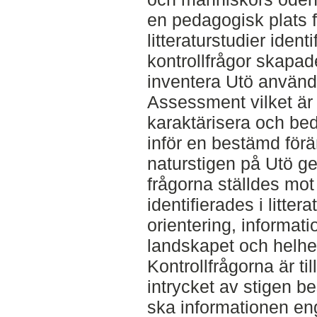
en pedagogisk plats f
litteraturstudier iden
kontrollfrågor skapade
inventera Utö använ
Assessment vilket är 
karaktärisera och be
inför en bestämd förä
naturstigen på Utö g
frågorna ställdes mo
identifierades i litte
orientering, informat
landskapet och helhet
Kontrollfrågorna är ti
intrycket av stigen b
ska informationen e