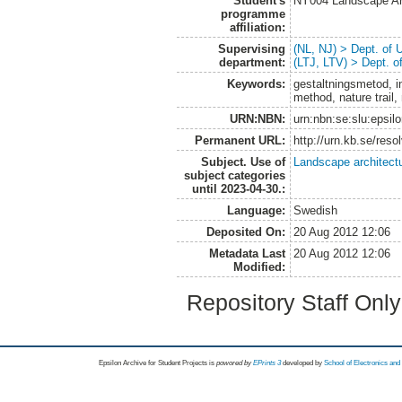
Student's
NY004 Landscape Ar
programme
affiliation:
Supervising
(NL, NJ) > Dept. of
department:
(LTJ, LTV) > Dept. 
Keywords:
gestaltningsmetod, 
method, nature trail,
URN:NBN:
urn:nbn:se:slu:epsil
Permanent URL:
http://urn.kb.se/res
Subject. Use of
Landscape architect
subject categories
until 2023-04-30.:
Language:
Swedish
Deposited On:
20 Aug 2012 12:06
Metadata Last
20 Aug 2012 12:06
Modified:
Repository Staff Onl
Epsilon Archive for Student Projects is
powored by
EPrints 3
developed by
School of Electronics an