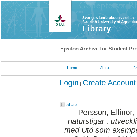
Sveriges lantbruksuniversitet
Swedish University of Agricult
Library
Epsilon Archive for Student Pro
Home
About
B
Login
Create Account
Share
Persson, Ellinor
,
naturstigar : utveck
med Utö som exempe