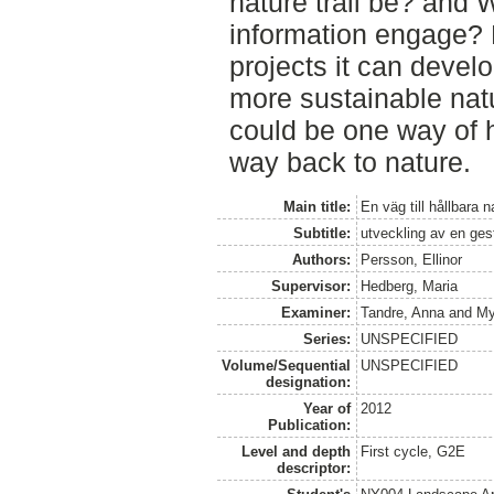
nature trail be? and 
information engage? B
projects it can devel
more sustainable natur
could be one way of h
way back to nature.
Main title:
En väg till hållbara n
Subtitle:
utveckling av en ge
Authors:
Persson, Ellinor
Supervisor:
Hedberg, Maria
Examiner:
Tandre, Anna
and
My
Series:
UNSPECIFIED
Volume/Sequential
UNSPECIFIED
designation:
Year of
2012
Publication:
Level and depth
First cycle, G2E
descriptor: