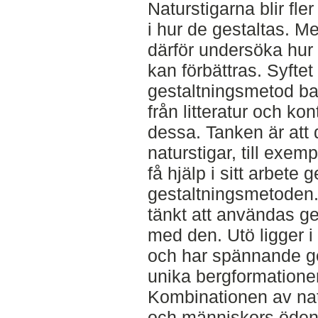
Naturstigarna blir fler
i hur de gestaltas. M
därför undersöka hur 
kan förbättras. Syftet
gestaltningsmetod ba
från litteratur och kon
dessa. Tanken är att
naturstigar, till exe
få hjälp i sitt arbete
gestaltningsmetoden.
tänkt att användas ge
med den. Utö ligger 
och har spännande geo
unika bergformatione
Kombinationen av nat
och människors öden k