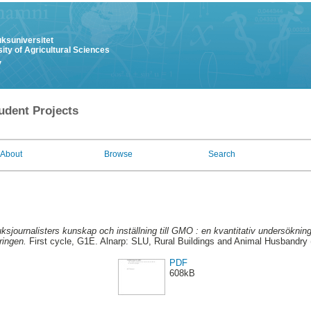
uksuniversitet
ity of Agricultural Sciences
y
udent Projects
About
Browse
Search
ksjournalisters kunskap och inställning till GMO : en kvantitativ undersöknin
ringen.
First cycle, G1E. Alnarp: SLU, Rural Buildings and Animal Husbandry (
PDF
608kB