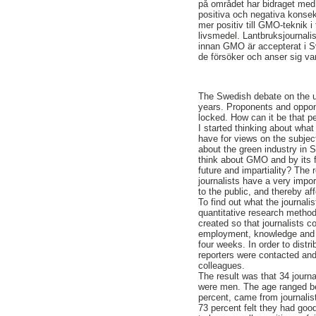
på området har bidraget med
positiva och negativa konse
mer positiv till GMO-teknik i 
livsmedel. Lantbruksjournali
innan GMO är accepterat i 
de försöker och anser sig v
The Swedish debate on the 
years. Proponents and oppone
locked. How can it be that 
I started thinking about wh
have for views on the subjec
about the green industry in 
think about GMO and by its
future and impartiality? The r
journalists have a very imp
to the public, and thereby a
To find out what the journal
quantitative research metho
created so that journalists 
employment, knowledge and o
four weeks. In order to distr
reporters were contacted and 
colleagues.
The result was that 34 journa
were men. The age ranged b
percent, came from journalis
73 percent felt they had go