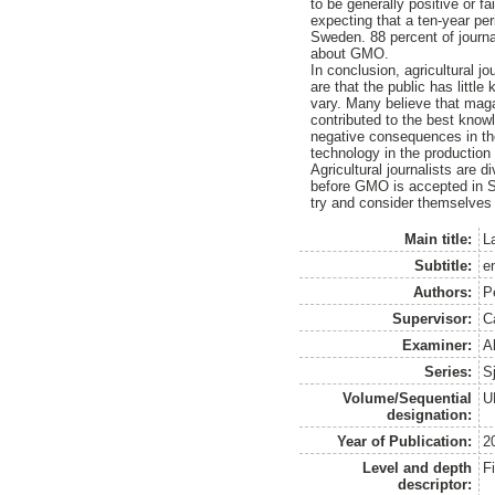
to be generally positive or f
expecting that a ten-year per
Sweden. 88 percent of journal
about GMO.
In conclusion, agricultural 
are that the public has litt
vary. Many believe that magaz
contributed to the best knowl
negative consequences in the
technology in the production 
Agricultural journalists are 
before GMO is accepted in 
try and consider themselves
Main title:
L
Subtitle:
e
Authors:
P
Supervisor:
C
Examiner:
A
Series:
S
Volume/Sequential
U
designation:
Year of Publication:
2
Level and depth
F
descriptor: