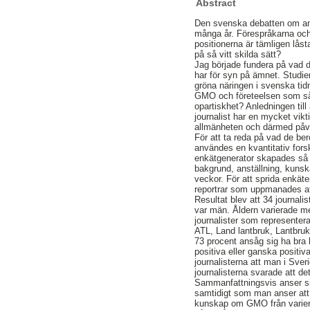
Abstract
Den svenska debatten om anv
många år. Förespråkarna och
positionerna är tämligen lå
på så vitt skilda sätt?
Jag började fundera på vad
har för syn på ämnet. Studie
gröna näringen i svenska tid
GMO och företeelsen som så
opartiskhet? Anledningen till
journalist har en mycket vik
allmänheten och därmed på
För att ta reda på vad de be
användes en kvantitativ fo
enkätgenerator skapades så a
bakgrund, anställning, kunsk
veckor. För att sprida enkät
reportrar som uppmanades att
Resultat blev att 34 journali
var män. Åldern varierade me
journalister som representer
ATL, Land lantbruk, Lantbru
73 procent ansåg sig ha bra
positiva eller ganska positiv
journalisterna att man i Sve
journalisterna svarade att de
Sammanfattningsvis anser si
samtidigt som man anser att 
kunskap om GMO från varierar