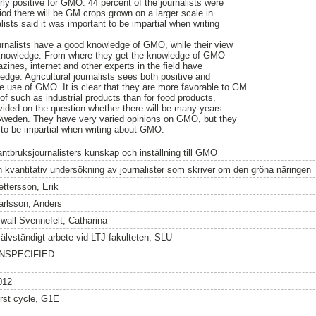
airly positive for GMO. 44 percent of the journalists were
iod there will be GM crops grown on a larger scale in
ists said it was important to be impartial when writing
journalists have a good knowledge of GMO, while their view
le knowledge. From where they get the knowledge of GMO
ines, internet and other experts in the field have
edge. Agricultural journalists sees both positive and
 use of GMO. It is clear that they are more favorable to GM
of such as industrial products than for food products.
divided on the question whether there will be many years
Sweden. They have very varied opinions on GMO, but they
 to be impartial when writing about GMO.
antbruksjournalisters kunskap och inställning till GMO
n kvantitativ undersökning av journalister som skriver om den gröna näringen
ettersson, Erik
arlsson, Anders
lwall Svennefelt, Catharina
jälvständigt arbete vid LTJ-fakulteten, SLU
NSPECIFIED
012
irst cycle, G1E