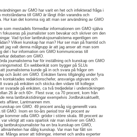
ändningen av GMO har varit en het och infekterad fråga i
 motståndarna till GMO är långt ifrån varandra och
sta. Hur kan det komma sig att man ser användning av GMO
 de som mestadels förmedlar informationen om GMO själva
n fokuseras på journalister som bevakar och skriver om den
ningar. Vad tycker lantbruksjournalisterna egentligen om
dan? Vilken kunskap har man? Hur ser man på framtid och
 att jag valt denna målgrupp är att jag anser att man som
tig del i hur information om GMO kommuniceras till
verkar debatten om GMO.
rörda journalisterna har för inställning och kunskap om GMO
rskningsmetod. En webbenkät som bygger på SLUs
tt journalisterna kunde gå in och svara på frågor om
ap och åsikt om GMO. Enkäten fanns tillgänglig under fyra
en kontaktades redaktionschefer, ansvariga utgivare och
 svara på enkäten och skicka den vidare till kollegor.
ster svarade på enkäten, ca två tredjedelar i undersökningen
llan 26 år och 60+. Flest svar, ca 70 procent, kom från
ade rena lantbrukstidningar exempelvis Jordbruksaktuellt,
kets affärer, Lantmannen mm.
 kunskap om GMO. 49 procent ansåg sig generellt vara
a till GMO. Inom en tio-års period tror 44 procent av
rige kommer odla GMO- grödor i större skala. 88 procent av
t var viktigt att vara opartisk när man skriver om GMO.
g lantbruksjournalister ha en bra kunskap om GMO,
allmänheten har dålig kunskap. Var man har fått sin
. Många anser att tidningar, internet och andra experter