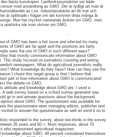
 den bästa kunskapen. Lantbruksjournalister ser både
kvenser med användning av GMO. Det är tydligt att man är
framställandet av t.ex. industriprodukter än till mat och
ster är splittrade i frågan om det kommer dröja många år
Sverige. Man har mycket varierande åsikter om GMO, men
ara opartiska när man skriver om GMO.
,
use of GMO has been a hot issue and infected for many
nts of GMO are far apart and the positions are fairly
people sees the use of GMO in such different ways?
at they that mostly communicate information about GMO
t. This study focused on journalists covering and writing
Swedish newspapers. What do agricultural journalists really
 form? What knowledge do they have? How can they see the
eason I chose this target group is that I believe that
ortant part in how information about GMO is communicated
ffect the debate on GMO.
ists attitude and knowledge about GMO are, I used a
d. A web survey based on a school survey generator was
could go in and answer questions about the background,
pinion about GMO. The questionnaire was available for
ibute the questionnaire were managing editors, publisher and
invited to answer the questionnaire as well as send it on to
lists responded to the survey, about two-thirds in the survey
etween 26 years and 60 +. Most responses, about 70
ts who represented agricultural magazines.
od knowledge about GMO. 49 percent considered themselves