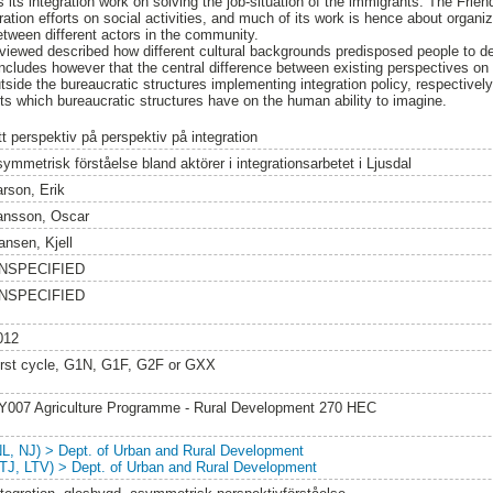
its integration work on solving the job-situation of the immigrants. The Frien
ration efforts on social activities, and much of its work is hence about organizi
etween different actors in the community.
viewed described how different cultural backgrounds predisposed people to de
oncludes however that the central difference between existing perspectives on 
utside the bureaucratic structures implementing integration policy, respective
cts which bureaucratic structures have on the human ability to imagine.
tt perspektiv på perspektiv på integration
symmetrisk förståelse bland aktörer i integrationsarbetet i Ljusdal
arson, Erik
ansson, Oscar
ansen, Kjell
NSPECIFIED
NSPECIFIED
012
irst cycle, G1N, G1F, G2F or GXX
Y007 Agriculture Programme - Rural Development 270 HEC
NL, NJ) > Dept. of Urban and Rural Development
LTJ, LTV) > Dept. of Urban and Rural Development