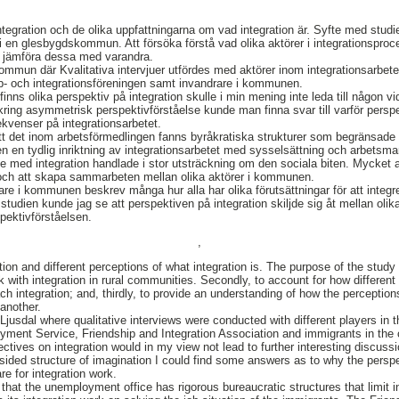
egration och de olika uppfattningarna om vad integration är. Syfte med studien
i en glesbygdskommun. Att försöka förstå vad olika aktörer i integrationsproc
n jämföra dessa med varandra.
kommun där Kvalitativa intervjuer utfördes med aktörer inom integrationsarbete
- och integrationsföreningen samt invandrare i kommunen.
 finns olika perspektiv på integration skulle i min mening inte leda till någon v
ring asymmetrisk perspektivförståelse kunde man finna svar till varför perspek
ekvenser på integrationsarbetet.
t det inom arbetsförmedlingen fanns byråkratiska strukturer som begränsade i
n en tydlig inriktning av integrationsarbetet med sysselsättning och arbets
te med integration handlade i stor utsträckning om den sociala biten. Mycket
er och att skapa sammarbeten mellan olika aktörer i kommunen.
are i kommunen beskrev många hur alla har olika förutsättningar för att integ
 studien kunde jag se att perspektiven på integration skiljde sig åt mellan olika
pektivförståelsen.
,
ion and different perceptions of what integration is. The purpose of the study is
ith integration in rural communities. Secondly, to account for how different a
h integration; and, thirdly, to provide an understanding of how the perceptio
 another.
jusdal where qualitative interviews were conducted with different players in t
yment Service, Friendship and Integration Association and immigrants in the
pectives on integration would in my view not lead to further interesting discuss
sided structure of imagination I could find some answers as to why the perspec
e for integration work.
that the unemployment office has rigorous bureaucratic structures that limit i