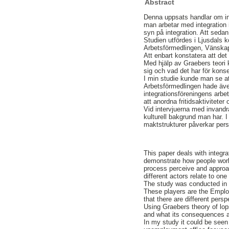
Abstract
Denna uppsats handlar om int
man arbetar med integration 
syn på integration. Att seda
Studien utfördes i Ljusdals 
Arbetsförmedlingen, Vänskap
Att enbart konstatera att det
Med hjälp av Graebers teori k
sig och vad det har för kons
I min studie kunde man se at
Arbetsförmedlingen hade äve
integrationsföreningens arbe
att anordna fritidsaktivitet
Vid intervjuerna med invandr
kulturell bakgrund man har. I
maktstrukturer påverkar pers
This paper deals with integrat
demonstrate how people work w
process perceive and approac
different actors relate to one
The study was conducted in L
These players are the Emplo
that there are different pers
Using Graebers theory of lop
and what its consequences ar
In my study it could be seen 