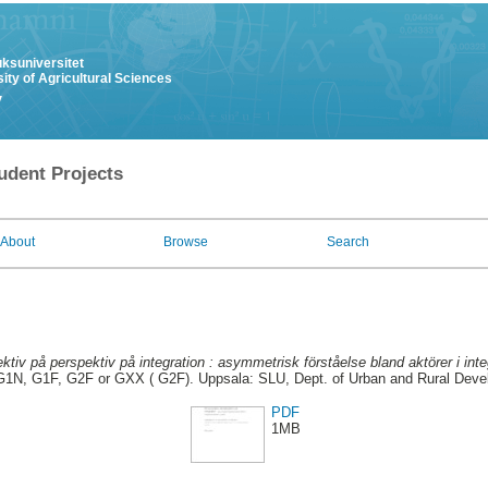
uksuniversitet
ity of Agricultural Sciences
y
udent Projects
About
Browse
Search
ktiv på perspektiv på integration : asymmetrisk förståelse bland aktörer i inte
G1N, G1F, G2F or GXX ( G2F). Uppsala: SLU, Dept. of Urban and Rural Dev
PDF
1MB