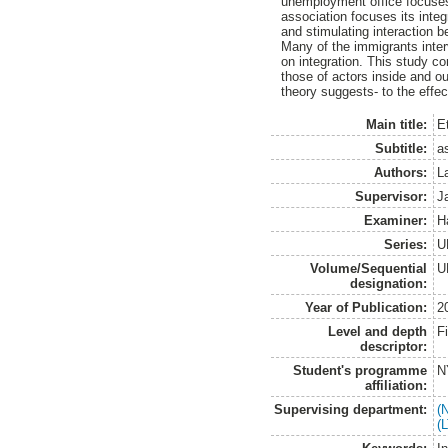
unemployment office focuses 
association focuses its integ
and stimulating interaction b
Many of the immigrants inter
on integration. This study c
those of actors inside and o
theory suggests- to the effe
Main title:
E
Subtitle:
a
Authors:
L
Supervisor:
J
Examiner:
H
Series:
U
Volume/Sequential
U
designation:
Year of Publication:
2
Level and depth
F
descriptor:
Student's programme
N
affiliation:
Supervising department:
(
(