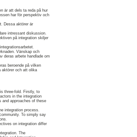
 är att dels ta reda på hur
essen har för perspektiv och
t. Dessa aktörer är
idare intressant diskussion.
tiven på integration skiljer
ntegrationsarbetet.
marknaden. Vänskap och
 av deras arbete handlade om
reras beroende på vilken
 aktörer och att olika
 three-fold. Firstly, to
ctors in the integration
ns and approaches of these
he integration process.
 community. To simply say
ions.
tives on integration differ
ntegration. The