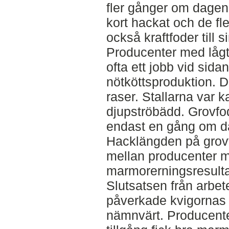
fler gånger om dagen 
kort hackat och de fl
också kraftfoder till s
Producenter med lågt
ofta ett jobb vid sida
nötköttsproduktion. 
raser. Stallarna var k
djupströbädd. Grovfod
endast en gång om d
Hacklängden på grovf
mellan producenter m
marmorerningsresulta
Slutsatsen från arbetet
påverkade kvigornas
nämnvärt. Producenter