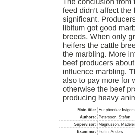
The conclusion from t
feed didn’t affect the
significant. Producer
libitum got good marb
breeds. When only gr
heifers the cattle br
the marbling. More in
beef producers about
influence marbling. 
also to pay more for 
otherwise the beef pr
producing heavy anim
Main title:
Hur påverkar kvigors
Authors:
Petersson, Stefan
Supervisor:
Magnusson, Madelei
Examiner:
Herlin, Anders