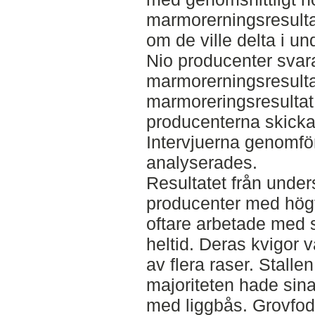
marmorerningsresultat 
om de ville delta i u
Nio producenter svar
marmorerningsresultat
marmoreringsresulta
producenterna skickat 
Intervjuerna genomfö
analyserades.
Resultatet från under
producenter med högt
oftare arbetade med 
heltid. Deras kvigor v
av flera raser. Stalle
majoriteten hade sina 
med liggbås. Grovfodr