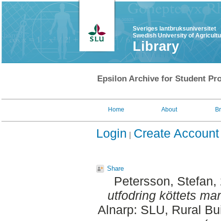
Sveriges lantbruksuniversitet
Swedish University of Agricult
Library
Epsilon Archive for Student Pro
Home
About
B
Login
Create Account
Share
Petersson, Stefan
,
utfodring köttets ma
Alnarp: SLU, Rural Bu