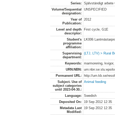
Series:
Självständigt arbete
Volume/Sequential
UNSPECIFIED
designation:
Year of
2012
Publication:
Level and depth
First cycle, G1E
descriptor:
Student's
LK006 Lantmästarpr
programme
affiliation:
Supervising
(LTJ, LTV) > Rural B
department:
Keywords:
marmorering, kvigor, 
URN:NBN:
urn:nbn:se:slu:epsil
Permanent URL:
http://urn.kb.se/res
Subject. Use of
Animal feeding
subject categories
until 2023-04-30.:
Language:
Swedish
Deposited On:
19 Sep 2012 12:35
Metadata Last
19 Sep 2012 12:35
Modified: