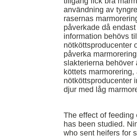
tillgång fick bra mar
användning av tyngre
rasernas marmoreri
påverkade då endast 
information behövs til
nötköttsproducenter 
påverka marmorerin
slakterierna behöver 
köttets marmorering, 
nötköttsproducenter i
djur med låg marmore
The effect of feeding
has been studied. Ni
who sent heifers for 