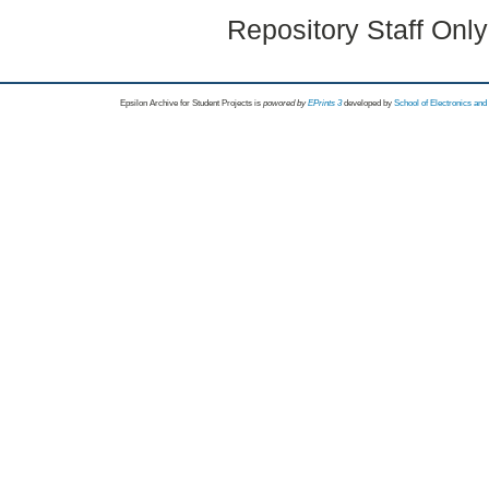
Repository Staff Onl
Epsilon Archive for Student Projects is
powored by
EPrints 3
developed by
School of Electronics an