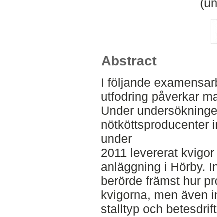
(un
Abstract
I följande examensar
utfodring påverkar m
Under undersökningen
nötköttsproducenter i
under
2011 levererat kvigor 
anläggning i Hörby. I
berörde främst hur p
kvigorna, men även i
stalltyp och betesdrif