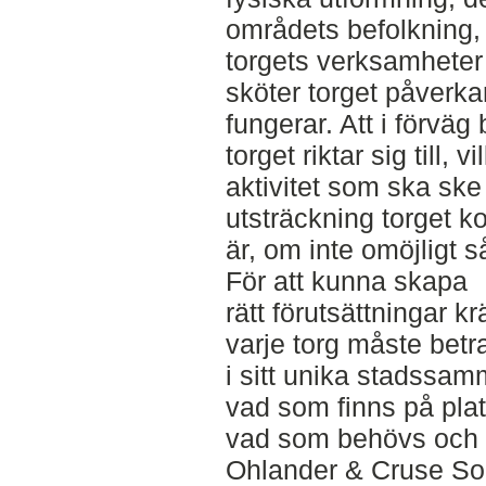
områdets befolkning,
torgets verksamhete
sköter torget påverka
fungerar. Att i förvä
torget riktar sig till, v
aktivitet som ska ske 
utsträckning torget
är, om inte omöjligt 
För att kunna skapa
rätt förutsättningar k
varje torg måste betr
i sitt unika stadss
vad som finns på pla
vad som behövs och v
Ohlander & Cruse So