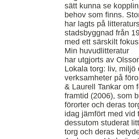
sätt kunna se koppli
behov som finns. Stor
har lagts på litteratu
stadsbyggnad från 1930
med ett särskilt fokus
Min huvudlitteratur
har utgjorts av Olss
Lokala torg: liv, miljö
verksamheter på föro
& Laurell Tankar om 
framtid (2006), som 
förorter och deras tor
idag jämfört med vid 
dessutom studerat lit
torg och deras betyd