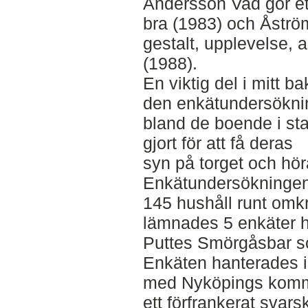
Andersson Vad gör ett
bra (1983) och Åströ
gestalt, upplevelse, 
(1988).
En viktig del i mitt b
den enkätundersökni
bland de boende i s
gjort för att få deras
syn på torget och hö
Enkätundersökningen 
145 hushåll runt omk
lämnades 5 enkäter 
Puttes Smörgåsbar som
Enkäten hanterades 
med Nyköpings kommu
ett förfrankerat svarsk