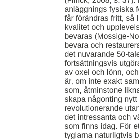
(Flinck, 2008, s. 37).
anläggnings fysiska 
får förändras fritt, s
kvalitet och uppleve
bevaras (Mossige-Norh
bevara och restaurer
det nuvarande 50-tale
fortsättningsvis utgör
av oxel och lönn, oc
är, om inte exakt sa
som, åtminstone likna
skapa någonting nytt 
revolutionerande uta
det intressanta och v
som finns idag. För et
tyglarna naturligtvis b