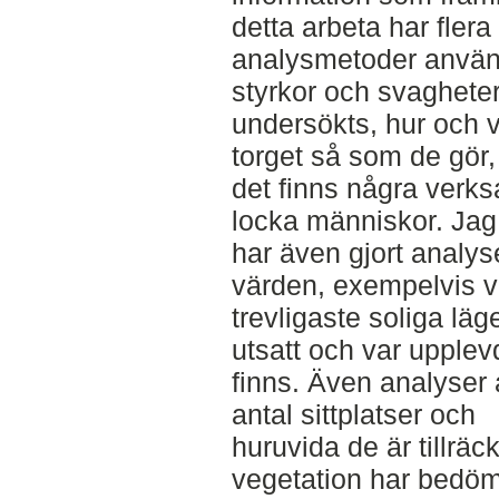
detta arbeta har flera
analysmetoder använt
styrkor och svaghete
undersökts, hur och v
torget så som de gör
det finns några verk
locka människor. Jag
har även gjort analy
värden, exempelvis v
trevligaste soliga läg
utsatt och var upplev
finns. Även analyser 
antal sittplatser och
huruvida de är tillräck
vegetation har bedömt