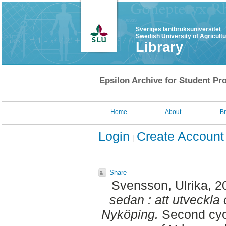
Sveriges lantbruksuniversitet
Swedish University of Agricult
Library
Epsilon Archive for Student Pro
Home
About
B
Login
Create Account
Share
Svensson, Ulrika
, 2
sedan : att utveckla 
Nyköping.
Second cyc