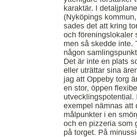
karaktär. I detaljpla
(Nyköpings kommun,
sades det att kring to
och föreningslokaler
men så skedde inte. T
någon samlingspunkt
Det är inte en plats so
eller uträttar sina är
jag att Oppeby torg är
en stor, öppen flexib
utvecklingspotential
exempel nämnas att de
målpunkter i en smö
och en pizzeria som g
på torget. På minuss