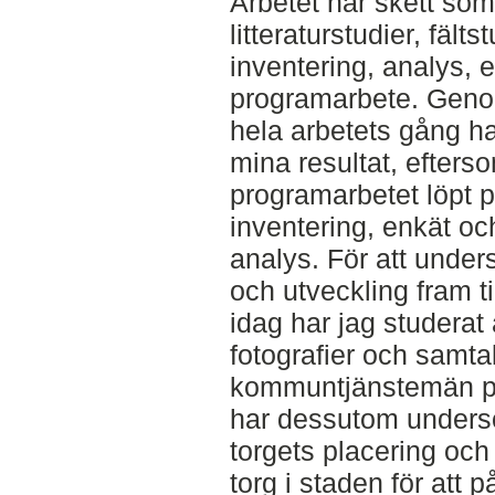
Arbetet har skett so
litteraturstudier, fältst
inventering, analys,
programarbete. Gen
hela arbetets gång har
mina resultat, efters
programarbetet löpt pa
inventering, enkät oc
analys. För att under
och utveckling fram ti
idag har jag studerat 
fotografier och samta
kommuntjänstemän 
har dessutom unders
torgets placering oc
torg i staden för att p