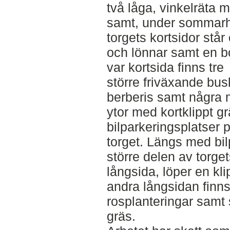
två låga, vinkelräta 
samt, under sommarha
torgets kortsidor står 
och lönnar samt en bok
var kortsida finns tre
större friväxande b
berberis samt några 
ytor med kortklippt g
bilparkeringsplatser 
torget. Längs med bi
större delen av torge
långsida, löper en kl
andra långsidan finns
rosplanteringar samt 
gräs.