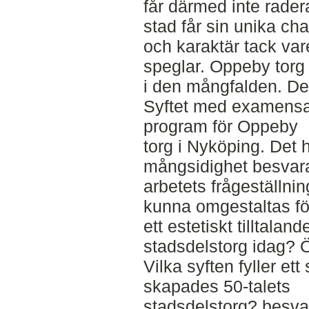
får därmed inte radera
stad får sin unika ch
och karaktär tack va
speglar. Oppeby torg 
i den mångfalden. Det
Syftet med examensarb
program för Oppeby
torg i Nyköping. Det 
mångsidighet besvar
arbetets frågeställni
kunna omgestaltas för
ett estetiskt tilltala
stadsdelstorg idag? Ö
Vilka syften fyller ett
skapades 50-talets
stadsdelstorg? besvar