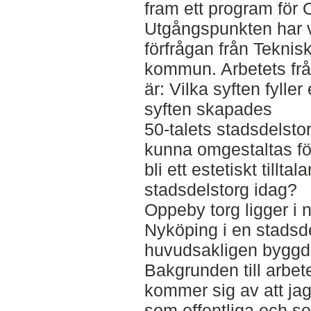
fram ett program för 
Utgångspunkten har v
förfrågan från Teknis
kommun. Arbetets frå
är: Vilka syften fyller
syften skapades
50-talets stadsdelsto
kunna omgestaltas för
bli ett estetiskt till
stadsdelstorg idag?
Oppeby torg ligger i 
Nyköping i en stadsd
huvudsakligen byggd 
Bakgrunden till arbet
kommer sig av att jag 
som offentliga och so