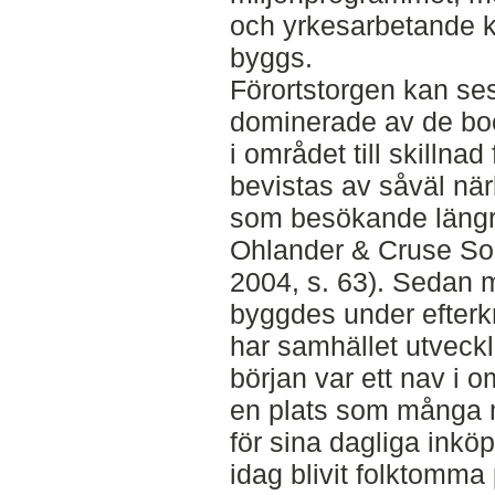
och yrkesarbetande 
byggs.
Förortstorgen kan se
dominerade av de b
i området till skillna
bevistas av såväl nä
som besökande längre
Ohlander & Cruse So
2004, s. 63). Sedan 
byggdes under efterk
har samhället utveck
början var ett nav i o
en plats som många 
för sina dagliga inköp
idag blivit folktomma