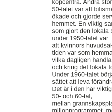
köpcentra. Andra stor
50-talet var att bilis
ökade och gjorde serv
hemmet. En viktig s
som gjort den lokala 
under 1950-talet var
att kvinnors huvudsak
tiden var som hemmaf
vilka dagligen handl
och kring det lokala t
Under 1960-talet bör
sättet att leva föränd
Det är i den här vikt
50- och 60-tal,
mellan grannskapspl
miljonprogrammet, m