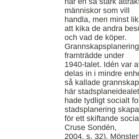
har en så stark attra
människor som vill
handla, men minst li
att kika de andra be
och vad de köper.
Grannskapsplanering 
framträdde under
1940-talet. Idén var 
delas in i mindre enhe
så kallade grannskap
här stadsplaneideale
hade tydligt socialt 
stadsplanering skapa 
för ett skiftande soci
Cruse Sondén,
2004, s. 32). Mönster