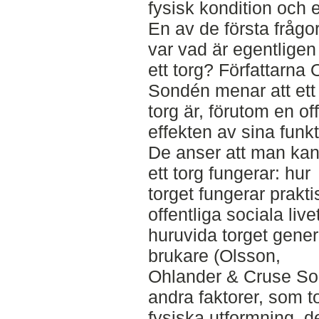
fysisk kondition och 
En av de första frågo
var vad är egentligen
ett torg? Författarna
Sondén menar att ett
torg är, förutom en of
effekten av sina funkt
De anser att man kan 
ett torg fungerar: hur
torget fungerar prakti
offentliga sociala live
huruvida torget gener
brukare (Olsson,
Ohlander & Cruse Son
andra faktorer, som t
fysiska utformning, de