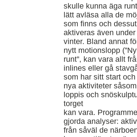
skulle kunna äga ru
lätt avläsa alla de mö
som finns och dessut
aktiveras även under
vinter. Bland annat fö
nytt motionslopp (”N
runt”, kan vara allt fr
inlines eller gå stavg
som har sitt start oc
nya aktiviteter såso
loppis och snöskulptu
torget
kan vara. Programmets
gjorda analyser: aktiv
från såväl de närboe