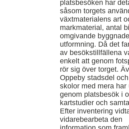
platsbesöken har deta
såsom torgets använd
växtmaterialens art o
markmaterial, antal b
omgivande byggnader
utformning. Då det f
av besökstillfällena v
enkelt att genom fots
rör sig över torget. Ä
Oppeby stadsdel och 
skolor med mera har
genom platsbesök i 
kartstudier och sam
Efter inventering vid
vidarebearbeta den
information som fram