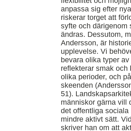
flexibilitet och möjligh
anpassa sig efter nya
riskerar torget att förl
syfte och därigenom 
ändras. Dessutom, m
Andersson, är historie
upplevelse. Vi behöv
bevara olika typer av
reflekterar smak och k
olika perioder, och p
skeenden (Andersson
51). Landskapsarkite
människor gärna vill d
det offentliga sociala 
mindre aktivt sätt. Vi
skriver han om att akti