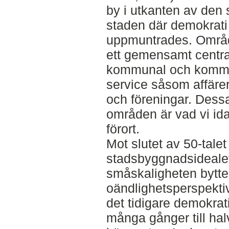
by i utkanten av den 
staden där demokrati 
uppmuntrades. Områd
ett gemensamt centra
kommunal och komme
service såsom affärer,
och föreningar. Dess
områden är vad vi idag
förort.
Mot slutet av 50-tale
stadsbyggnadsidealet
småskaligheten bytt
oändlighetsperspekti
det tidigare demokrat
många gånger till hal