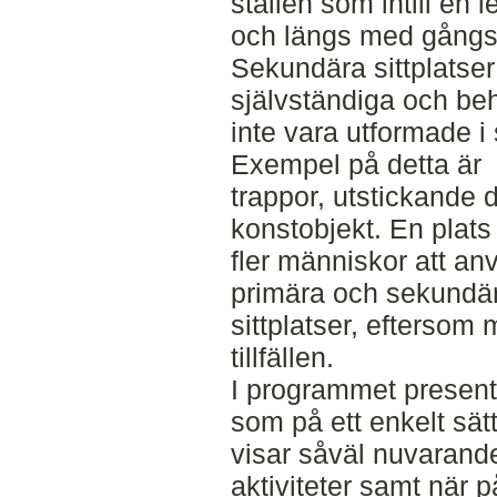
ställen som intill en l
och längs med gångs
Sekundära sittplatser 
självständiga och be
inte vara utformade i s
Exempel på detta är
trappor, utstickande d
konstobjekt. En plats
fler människor att a
primära och sekundä
sittplatser, eftersom 
tillfällen.
I programmet present
som på ett enkelt sät
visar såväl nuvarand
aktiviteter samt när p