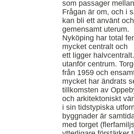
som passager mellan
Frågan är om, och i så
kan bli ett använt oc
gemensamt uterum.
Nyköping har total fem
mycket centralt och
ett ligger halvcentral
utanför centrum. Torg
från 1959 och ensamt i
mycket har ändrats 
tillkomsten av Oppeby 
och arkitektoniskt vär
i sin tidstypiska utf
byggnader är samtid
med torget (flerfamiljs
ytterligare förstärker 