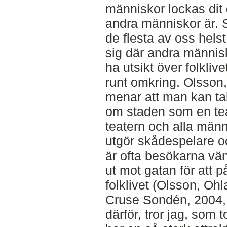
människor lockas dit 
andra människor är.
de flesta av oss helst
sig där andra människo
ha utsikt över folklive
runt omkring. Olsso
menar att man kan ta
om staden som en tea
teatern och alla män
utgör skådespelare o
är ofta besökarna vä
ut mot gatan för att p
folklivet (Olsson, Oh
Cruse Sondén, 2004, 
därför, tror jag, som