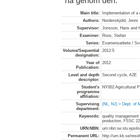
nå genom den.
Main title:
Implementation of a
Authors:
Nordenskjöld, Jenni
Supervisor:
Jonsson, Hans
and
Examiner:
Roos, Stefan
Series:
Examensarbete / Sveri
Volume/Sequential
2012:5
designation:
Year of
2012
Publication:
Level and depth
Second cycle, A2E
descriptor:
Student's
NY002 Agricultural
programme
affiliation:
Supervising
(NL, NJ) > Dept. of 
department:
Keywords:
quality management s
production, FSSC 22
URN:NBN:
urn:nbn:se:slu:epsil
Permanent URL:
http://urn.kb.se/res