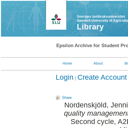
Sveriges lantbruksuniversitet
Swedish University of Agricult
Library
Epsilon Archive for Student Pro
Home
About
B
Login
Create Account
Share
Nordenskjöld, Jenni
quality management
Second cycle, A2