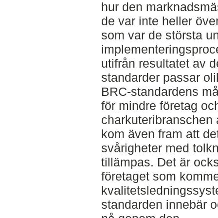
hur den marknadsmäs
de var inte heller öv
som var de största u
implementeringsproce
utifrån resultatet av 
standarder passar olik
BRC-standardens mång
för mindre företag och
charkuteribranschen 
kom även fram att de
svårigheter med tolk
tillämpas. Det är ocks
företaget som komme
kvalitetsledningssys
standarden innebär o