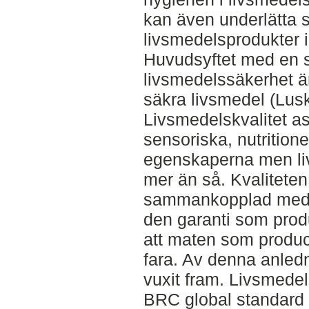
kan även underlätta 
livsmedelsprodukter i
Huvudsyftet med en s
livsmedelssäkerhet ä
säkra livsmedel (Lusk
Livsmedelskvalitet a
sensoriska, nutrition
egenskaperna men liv
mer än så. Kvaliteten 
sammankopplad med d
den garanti som pro
att maten som produce
fara. Av denna anledn
vuxit fram. Livsmede
BRC global standard 