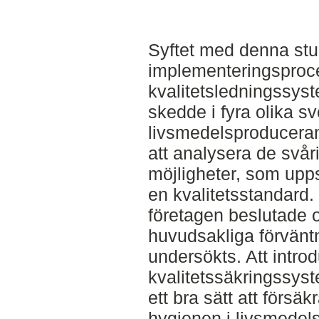
Syftet med denna stu
implementeringsproce
kvalitetsledningssys
skedde i fyra olika s
livsmedelsproduceran
att analysera de svå
möjligheter, som upp
en kvalitetsstandard.
företagen beslutade o
huvudsakliga förvänt
undersökts. Att introd
kvalitetssäkringssyst
ett bra sätt att försä
hygienen i livsmedel