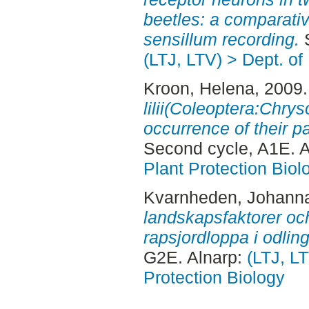
beetles: a comparati
sensillum recording.
S
(LTJ, LTV) > Dept. of
Kroon, Helena
, 2009
lilii(Coleoptera:Chry
occurrence of their p
Second cycle, A1E. 
Plant Protection Biol
Kvarnheden, Johann
landskapsfaktorer oc
rapsjordloppa i odlin
G2E. Alnarp:
(LTJ, LT
Protection Biology