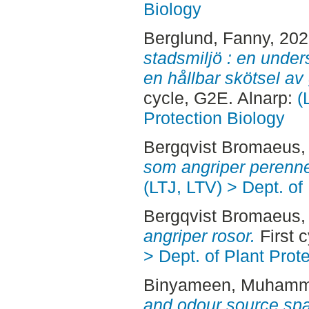
Biology
Berglund, Fanny
, 20
stadsmiljö : en under
en hållbar skötsel av 
cycle, G2E. Alnarp:
(
Protection Biology
Bergqvist Bromaeus, 
som angriper perenne
(LTJ, LTV) > Dept. of
Bergqvist Bromaeus, 
angriper rosor.
First 
> Dept. of Plant Prot
Binyameen, Muham
and odour source sp