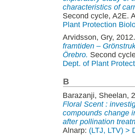
characteristics of ca
Second cycle, A2E. 
Plant Protection Biol
Arvidsson, Gry
, 2012
framtiden – Grönstruk
Örebro.
Second cycle
Dept. of Plant Protec
B
Barazanji, Sheelan
, 
Floral Scent : investig
compounds change in 
after pollination trea
Alnarp:
(LTJ, LTV) > 