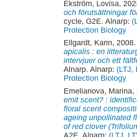
Ekström, Lovisa
, 20
och förutsättningar fö
cycle, G2E. Alnarp:
(
Protection Biology
Ellgardt, Karin
, 2008
apicalis : en litterat
intervjuer och ett fält
Alnarp. Alnarp:
(LTJ, 
Protection Biology
Emelianova, Marina
,
emit scent? : identif
floral scent composit
ageing unpollinated f
of red clover (Trifoli
A2E. Alnarp:
(LTJ, LT