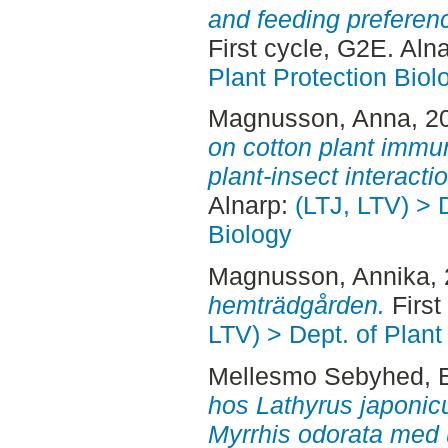
and feeding preference
First cycle, G2E. Aln
Plant Protection Biol
Magnusson, Anna
, 2
on cotton plant immun
plant-insect interacti
Alnarp:
(LTJ, LTV) > 
Biology
Magnusson, Annika
,
hemträdgården.
First
LTV) > Dept. of Plant
Mellesmo Sebyhed, E
hos Lathyrus japonic
Myrrhis odorata med u