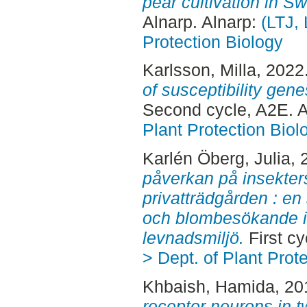
pear cultivation in S
Alnarp. Alnarp:
(LTJ, 
Protection Biology
Karlsson, Milla
, 2022
of susceptibility ge
Second cycle, A2E. 
Plant Protection Biol
Karlén Öberg, Julia
, 
påverkan på insekters
privatträdgården : en
och blombesökande i
levnadsmiljö.
First cy
> Dept. of Plant Prot
Khbaish, Hamida
, 2
receptor neurons in 