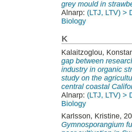
grey mould in strawbe
Alnarp:
(LTJ, LTV) > 
Biology
K
Kalaitzoglou, Konsta
gap between research
industry in organic s
study on the agricult
central coastal Califo
Alnarp:
(LTJ, LTV) > 
Biology
Karlsson, Kristine
, 2
Gymnosporangium fus