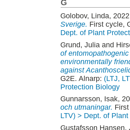
G
Golobov, Linda
, 2022
Sverige.
First cycle,
Dept. of Plant Protec
Grund, Julia
and
Hirs
of entomopathogenic 
environmentally frie
against Acanthosceli
G2E. Alnarp:
(LTJ, LT
Protection Biology
Gunnarsson, Isak
, 2
och utmaningar.
First
LTV) > Dept. of Plant
Gustafsson Hansen,