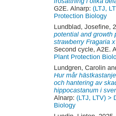
frösättning i olika de
G2E. Alnarp:
(LTJ, LT
Protection Biology
Lundblad, Josefine
, 
potential and growth 
strawberry Fragaria x
Second cycle, A2E. 
Plant Protection Biol
Lundgren, Carolin
an
Hur mår hästkastanje
och hantering av ska
hippocastanum i sven
Alnarp:
(LTJ, LTV) > 
Biology
Lundin, Linton
, 2025