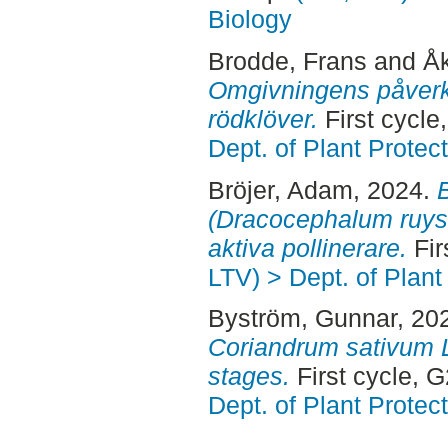
Biology
Brodde, Frans
and
Åk
Omgivningens påverka
rödklöver.
First cycle
Dept. of Plant Protec
Bröjer, Adam
, 2024.
(Dracocephalum ruysc
aktiva pollinerare.
Fir
LTV) > Dept. of Plant
Byström, Gunnar
, 20
Coriandrum sativum L
stages.
First cycle, 
Dept. of Plant Protec