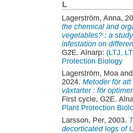
L
Lagerström, Anna
, 2
the chemical and orga
vegetables? : a study 
infestation on differe
G2E. Alnarp:
(LTJ, LT
Protection Biology
Lagerström, Moa
an
2024.
Metoder för att 
växtarter : för opti
First cycle, G2E. Aln
Plant Protection Biol
Larsson, Per
, 2003.
T
decorticated logs of 