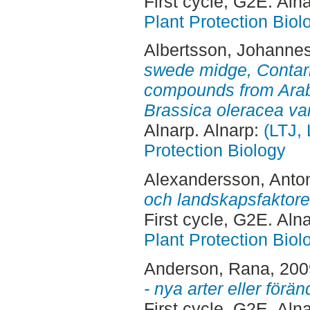
First cycle, G2E. Aln
Plant Protection Biol
Albertsson, Johanne
swede midge, Contarini
compounds from Arab
Brassica oleracea var.
Alnarp. Alnarp:
(LTJ, 
Protection Biology
Alexandersson, Anto
och landskapsfaktorer
First cycle, G2E. Aln
Plant Protection Biol
Anderson, Rana
, 20
- nya arter eller förä
First cycle, G2E. Aln