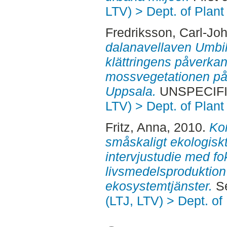
LTV) > Dept. of Plant
Fredriksson, Carl-Jo
dalanavellaven Umbil
klättringens påverkan
mossvegetationen på 
Uppsala.
UNSPECIFIE
LTV) > Dept. of Plant
Fritz, Anna
, 2010.
Kon
småskaligt ekologiskt 
intervjustudie med fo
livsmedelsproduktio
ekosystemtjänster.
Se
(LTJ, LTV) > Dept. of