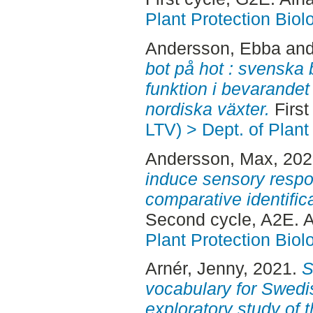
Plant Protection Biol
Andersson, Ebba
an
bot på hot : svenska 
funktion i bevarandet
nordiska växter.
First
LTV) > Dept. of Plant
Andersson, Max
, 20
induce sensory respo
comparative identific
Second cycle, A2E. 
Plant Protection Biol
Arnér, Jenny
, 2021.
S
vocabulary for Swedi
exploratory study of 