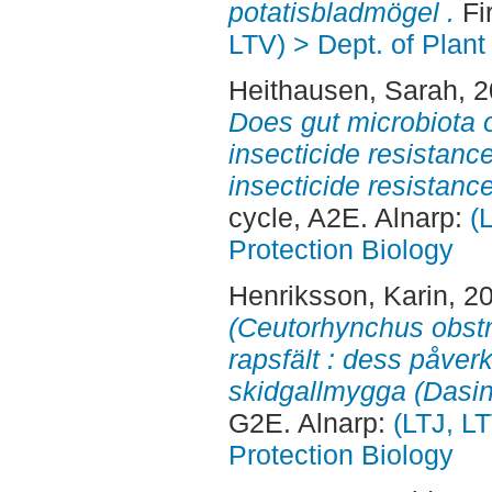
potatisbladmögel .
Fi
LTV) > Dept. of Plant
Heithausen, Sarah
, 
Does gut microbiota of
insecticide resistanc
insecticide resistan
cycle, A2E. Alnarp:
(
Protection Biology
Henriksson, Karin
, 2
(Ceutorhynchus obstri
rapsfält : dess påver
skidgallmygga (Dasin
G2E. Alnarp:
(LTJ, LT
Protection Biology