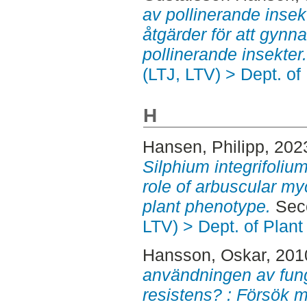
av pollinerande insek
åtgärder för att gynn
pollinerande insekter.
(LTJ, LTV) > Dept. of
H
Hansen, Philipp
, 202
Silphium integrifolium
role of arbuscular my
plant phenotype.
Seco
LTV) > Dept. of Plant
Hansson, Oskar
, 201
användningen av fun
resistens? : Försök