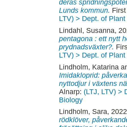
deras spridningspoten
Lunds kommun.
First
LTV) > Dept. of Plant
Lindahl, Susanna
, 2
pentagona : ett nytt 
prydnadsväxter?.
Firs
LTV) > Dept. of Plant
Lindholm, Katarina
a
Imidakloprid: påverk
nyttodjur i växtens nä
Alnarp:
(LTJ, LTV) > 
Biology
Lindholm, Sara
, 202
rödklöver, påverkand