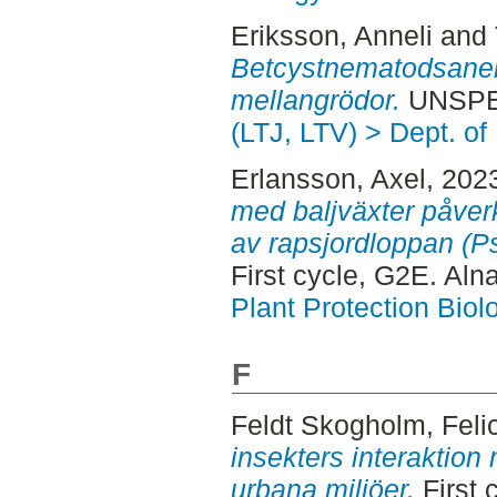
Eriksson, Anneli
and
Betcystnematodsaner
mellangrödor.
UNSPEC
(LTJ, LTV) > Dept. of
Erlansson, Axel
, 202
med baljväxter påver
av rapsjordloppan (P
First cycle, G2E. Aln
Plant Protection Biol
F
Feldt Skogholm, Feli
insekters interaktion
urbana miljöer.
First 