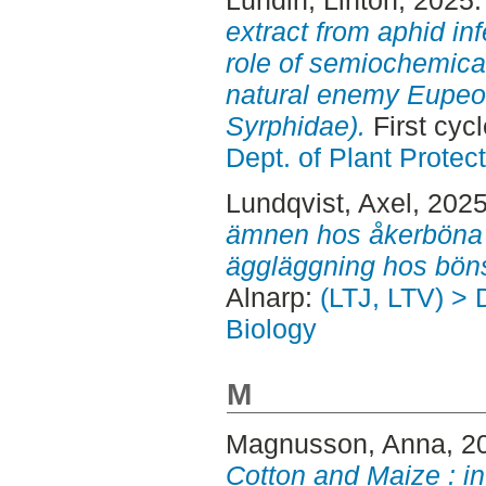
extract from aphid in
role of semiochemicals
natural enemy Eupeod
Syrphidae).
First cyc
Dept. of Plant Protec
Lundqvist, Axel
, 202
ämnen hos åkerböna
äggläggning hos bön
Alnarp:
(LTJ, LTV) > 
Biology
M
Magnusson, Anna
, 2
Cotton and Maize : i