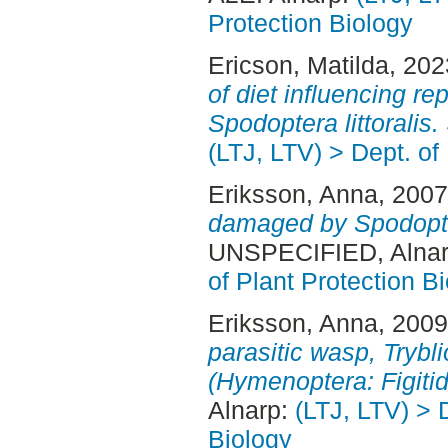
Protection Biology
Ericson, Matilda
, 20
of diet influencing re
Spodoptera littoralis.
(LTJ, LTV) > Dept. of
Eriksson, Anna
, 200
damaged by Spodoptera
UNSPECIFIED, Alnar
of Plant Protection B
Eriksson, Anna
, 200
parasitic wasp, Trybl
(Hymenoptera: Figitid
Alnarp:
(LTJ, LTV) > 
Biology