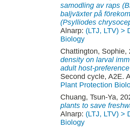
samodling av raps (
baljväxter på föreko
(Psylliodes chrysoce
Alnarp:
(LTJ, LTV) > 
Biology
Chattington, Sophie
,
density on larval im
adult host-preference 
Second cycle, A2E. 
Plant Protection Biol
Chuang, Tsun-Ya
, 20
plants to save freshw
Alnarp:
(LTJ, LTV) > 
Biology