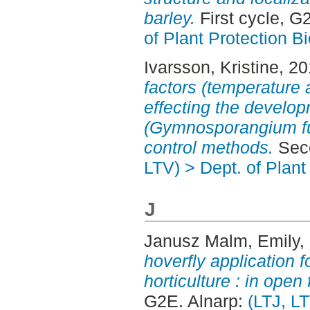
barley.
First cycle, G
of Plant Protection B
Ivarsson, Kristine
, 2
factors (temperature 
effecting the develop
(Gymnosporangium fu
control methods.
Seco
LTV) > Dept. of Plant
J
Janusz Malm, Emily
,
hoverfly application fo
horticulture : in open 
G2E. Alnarp:
(LTJ, LT