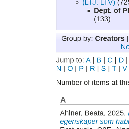
(LTJ, LTV)
(72
Dept. of P
(133)
Group by:
Creators
No
Jump to:
A
|
B
|
C
|
D
N
|
O
|
P
|
R
|
S
|
T
|
V
Number of items at thi
A
Ahlner, Beata
, 2025.
egenskaper som habit