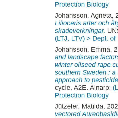
Protection Biology
Johansson, Agneta
, 
Lilioceris arter och å
skadeverkningar.
UNS
(LTJ, LTV) > Dept. of
Johansson, Emma
, 
and landscape factor
winter oilseed rape c
southern Sweden : a f
approach to pesticide
cycle, A2E. Alnarp:
(
Protection Biology
Jützeler, Matilda
, 20
vectored Aureobasidiu