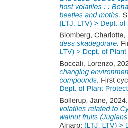
host volatiles : : Beh
beetles and moths.
Se
(LTJ, LTV) > Dept. of
Blomberg, Charlotte
,
dess skadegörare.
Fi
LTV) > Dept. of Plant
Boccali, Lorenzo
, 20
changing environment 
compounds.
First cy
Dept. of Plant Protec
Bollerup, Jane
, 2024
volatiles related to C
walnut fruits (Juglans
Alnarp:
(LTJ, LTV) > 