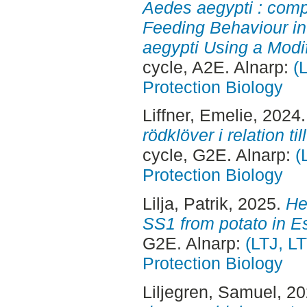
Aedes aegypti : comp
Feeding Behaviour i
aegypti Using a Modi
cycle, A2E. Alnarp:
(
Protection Biology
Liffner, Emelie
, 2024
rödklöver i relation til
cycle, G2E. Alnarp:
(
Protection Biology
Lilja, Patrik
, 2025.
He
SS1 from potato in Es
G2E. Alnarp:
(LTJ, LT
Protection Biology
Liljegren, Samuel
, 2