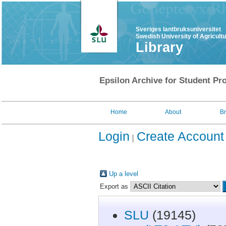
Sveriges lantbruksuniversitet
Swedish University of Agricult
Library
Epsilon Archive for Student Pro
Home
About
B
Login
Create Account
Up a level
Export as
SLU
(19145)