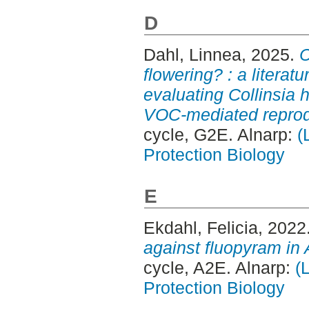
D
Dahl, Linnea
, 2025.
C
flowering? : a literat
evaluating Collinsia 
VOC-mediated reprodu
cycle, G2E. Alnarp:
(
Protection Biology
E
Ekdahl, Felicia
, 2022
against fluopyram in A
cycle, A2E. Alnarp:
(
Protection Biology