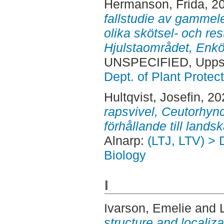
Hermanson, Frida
, 2
fallstudie av gammele
olika skötsel- och res
Hjulstaområdet, Enk
UNSPECIFIED, Uppsa
Dept. of Plant Protec
Hultqvist, Josefin
, 2
rapsvivel, Ceutorhync
förhållande till lands
Alnarp:
(LTJ, LTV) > 
Biology
I
Ivarson, Emelie
and
structure and localiza