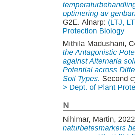
temperaturbehandling 
optimering av genba
G2E. Alnarp:
(LTJ, LT
Protection Biology
Mithila Madushani, 
the Antagonistic Pote
against Alternaria so
Potential across Diff
Soil Types.
Second cy
> Dept. of Plant Prot
N
Nihlmar, Martin
, 202
naturbetesmarkers be