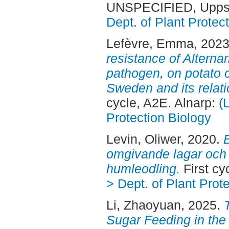
UNSPECIFIED, Uppsa
Dept. of Plant Protec
Lefèvre, Emma
, 202
resistance of Alterna
pathogen, on potato 
Sweden and its relati
cycle, A2E. Alnarp:
(
Protection Biology
Levin, Oliwer
, 2020.
omgivande lagar och 
humleodling.
First cy
> Dept. of Plant Prot
Li, Zhaoyuan
, 2025.
Sugar Feeding in the