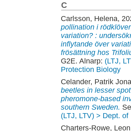
C
Carlsson, Helena
, 2
pollination i rödklöve
variation? : undersök
inflytande över variat
frösättning hos Trifol
G2E. Alnarp:
(LTJ, LT
Protection Biology
Celander, Patrik Jona
beetles in lesser spo
pheromone-based inve
southern Sweden.
Sec
(LTJ, LTV) > Dept. of
Charters-Rowe, Leon