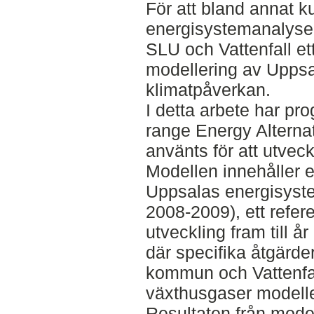
För att bland annat k
energisystemanalyse
SLU och Vattenfall et
modellering av Upps
klimatpåverkan.
I detta arbete har p
range Energy Alterna
använts för att utvec
Modellen innehåller e
Uppsalas energisyste
2008-2009), ett refer
utveckling fram till å
där specifika åtgärde
kommun och Vattenfall
växthusgaser modelle
Resultaten från model