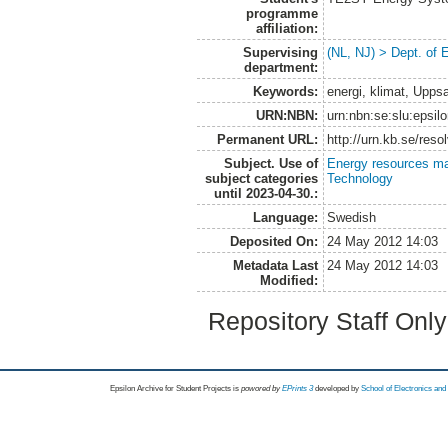
programme
affiliation:
Supervising
(NL, NJ) > Dept. of
department:
Keywords:
energi, klimat, Upps
URN:NBN:
urn:nbn:se:slu:epsil
Permanent URL:
http://urn.kb.se/res
Subject. Use of
Energy resources m
subject categories
Technology
until 2023-04-30.:
Language:
Swedish
Deposited On:
24 May 2012 14:03
Metadata Last
24 May 2012 14:03
Modified:
Repository Staff Onl
Epsilon Archive for Student Projects is
powored by
EPrints 3
developed by
School of Electronics an