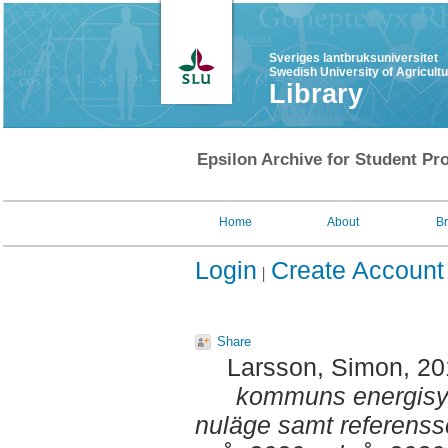
Sveriges lantbruksuniversitet
Swedish University of Agricult
Library
Epsilon Archive for Student Pro
Home
About
B
Login
Create Account
Share
Larsson, Simon
, 2
kommuns energisys
nuläge samt referenss