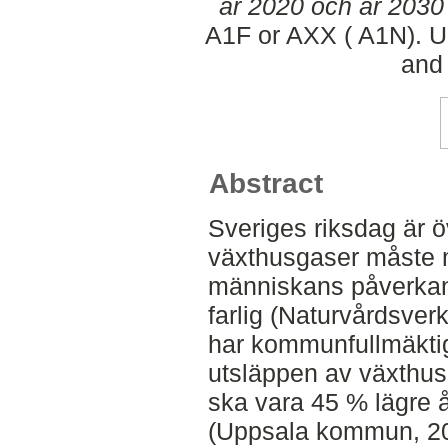
år 2020 och år 2030
A1F or AXX ( A1N). U
and
Abstract
Sveriges riksdag är 
växthusgaser måste m
människans påverkan 
farlig (Naturvårdsver
har kommunfullmäktig
utsläppen av växthus
ska vara 45 % lägre 
(Uppsala kommun, 20