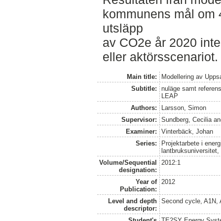
kommunens mål om 4
utsläpp
av CO2e år 2020 inte 
eller aktörsscenariot.
Main title:
Modellering av Upp
Subtitle:
nuläge samt referens
LEAP
Authors:
Larsson, Simon
Supervisor:
Sundberg, Cecilia
a
Examiner:
Vinterbäck, Johan
Series:
Projektarbete i ener
lantbruksuniversitet,
Volume/Sequential
2012:1
designation:
Year of
2012
Publication:
Level and depth
Second cycle, A1N,
descriptor:
Student's
TE2SY Energy System