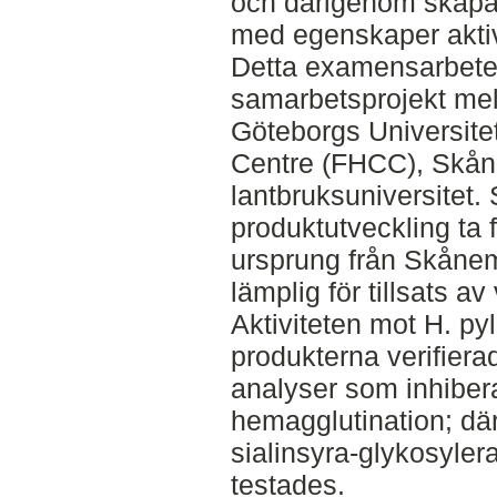
och därigenom skapa 
med egenskaper aktiv
Detta examensarbete 
samarbetsprojekt mel
Göteborgs Universite
Centre (FHCC), Skån
lantbruksuniversitet. 
produktutveckling ta
ursprung från Skånem
lämplig för tillsats a
Aktiviteten mot H. py
produkterna verifier
analyser som inhibera
hemagglutination; där
sialinsyra-glykosyler
testades.