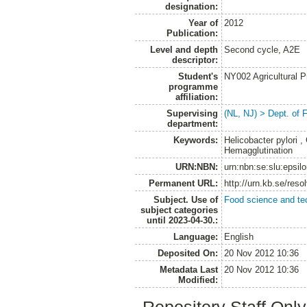
designation:
Year of
2012
Publication:
Level and depth
Second cycle, A2E
descriptor:
Student's
NY002 Agricultural
programme
affiliation:
Supervising
(NL, NJ) > Dept. of
department:
Keywords:
Helicobacter pylori 
Hemagglutination
URN:NBN:
urn:nbn:se:slu:epsil
Permanent URL:
http://urn.kb.se/res
Subject. Use of
Food science and te
subject categories
until 2023-04-30.:
Language:
English
Deposited On:
20 Nov 2012 10:36
Metadata Last
20 Nov 2012 10:36
Modified: