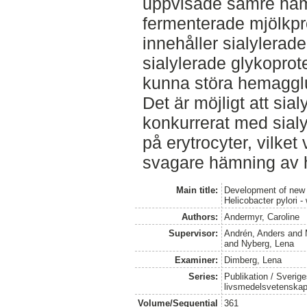
uppvisade sämre hämn
fermenterade mjölkpro
innehåller sialylerad
sialylerade glykoprote
kunna störa hemaggl
Det är möjligt att sia
konkurrerat med sial
på erytrocyter, vilket 
svagare hämning av 
Main title:
Development of new 
Helicobacter pylori 
Authors:
Andermyr, Caroline
Supervisor:
Andrén, Anders
and
and
Nyberg, Lena
Examiner:
Dimberg, Lena
Series:
Publikation / Sverige
livsmedelsvetenska
Volume/Sequential
361