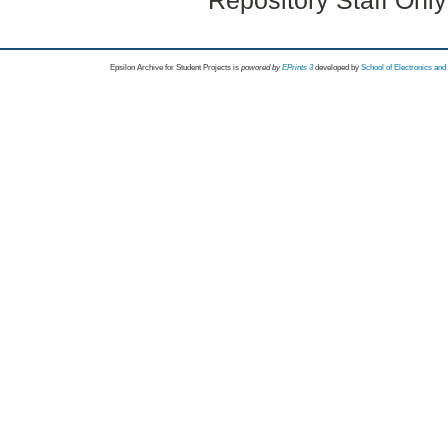
Repository Staff Onl
Epsilon Archive for Student Projects is
powored by
EPrints 3
developed by
School of Electronics an