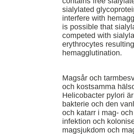
contains free sialyla
sialylated glycoprotei
interfere with hemagglu
is possible that sial
competed with sialyl
erythrocytes resulting
hemagglutination.
Magsår och tarmbesv
och kostsamma hälso
Helicobacter pylori ä
bakterie och den vanl
och katarr i mag- oc
infektion och kolonise
magsjukdom och magca