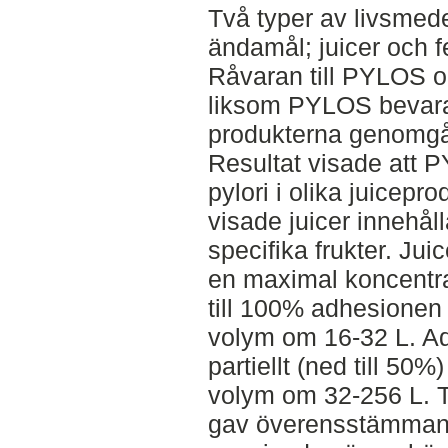
Två typer av livsmed
ändamål; juicer och 
Råvaran till PYLOS o
liksom PYLOS bevarade
produkterna genomgå
Resultat visade att P
pylori i olika juicepr
visade juicer innehå
specifika frukter. Ju
en maximal koncent
till 100% adhesionen 
volym om 16-32 L. 
partiellt (ned till 50%
volym om 32-256 L. Tes
gav överensstämman