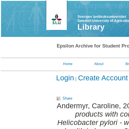
Sveriges lantbruksuniversitet
Swedish University of Agricult
Library
Epsilon Archive for Student Pro
Home
About
B
Login
Create Account
Share
Andermyr, Caroline
, 
products with c
Helicobacter pylori - 