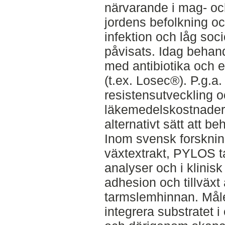
närvarande i mag- o
jordens befolkning o
infektion och låg soc
påvisats. Idag behan
med antibiotika och
(t.ex. Losec®). P.g.a. 
resistensutveckling 
läkemedelskostnader är
alternativt sätt att b
Inom svensk forskning
växtextrakt, PYLOS ta
analyser och i klinis
adhesion och tillväxt 
tarmslemhinnan. Mål
integrera substratet i