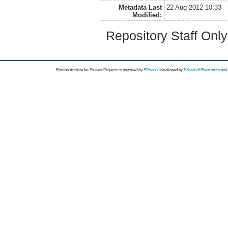
Metadata Last
22 Aug 2012 10:33
Modified:
Repository Staff Onl
Epsilon Archive for Student Projects is
powored by
EPrints 3
developed by
School of Electronics an