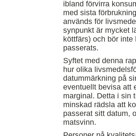
ibland förvirra kons
med sista förbruknin
används för livsmede
synpunkt är mycket lä
köttfärs) och bör in
passerats.
Syftet med denna rapp
hur olika livsmedelsf
datummärkning på sina
eventuellt bevisa att 
marginal. Detta i sin t
minskad rädsla att 
passerat sitt datum, 
matsvinn.
Personer på kvalitets