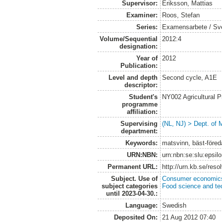
Supervisor:
Eriksson, Mattias
Examiner:
Roos, Stefan
Series:
Examensarbete / Sveri
Volume/Sequential
2012:4
designation:
Year of
2012
Publication:
Level and depth
Second cycle, A1E
descriptor:
Student's
NY002 Agricultural
programme
affiliation:
Supervising
(NL, NJ) > Dept. of 
department:
Keywords:
matsvinn, bäst-föred
URN:NBN:
urn:nbn:se:slu:epsil
Permanent URL:
http://urn.kb.se/res
Subject. Use of
Consumer economic
subject categories
Food science and te
until 2023-04-30.:
Language:
Swedish
Deposited On:
21 Aug 2012 07:40