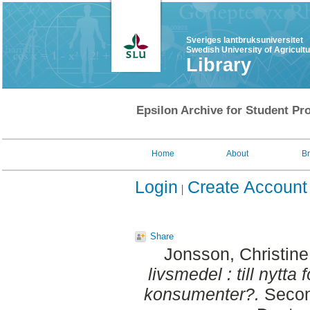
Sveriges lantbruksuniversitet
Swedish University of Agricult
Library
Epsilon Archive for Student Pro
Home
About
B
Login
Create Account
Share
Jonsson, Christine
livsmedel : till nytta
konsumenter?.
Secon