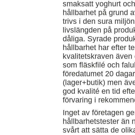
smaksatt yoghurt och
hållbarhet på grund a
trivs i den sura miljö
livslängden på produk
dåliga. Syrade produ
hållbarhet har efter te
kvalitetskraven även 
som fläskfilé och faluk
föredatumet 20 dagar
(lager+butik) men äve
god kvalité en tid ef
förvaring i rekommen
Inget av företagen g
hållbarhetstester än 
svårt att sätta de oli