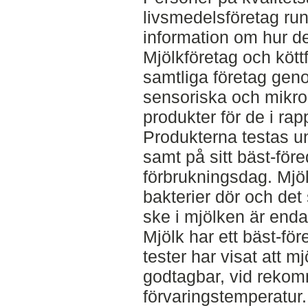
livsmedelsföretag run
information om hur d
Mjölkföretag och kött
samtliga företag geno
sensoriska och mikrob
produkter för de i ra
Produkterna testas u
samt på sitt bäst-före
förbrukningsdag. Mjöl
bakterier dör och de
ske i mjölken är endas
Mjölk har ett bäst-f
tester har visat att m
godtagbar, vid reko
förvaringstemperatur