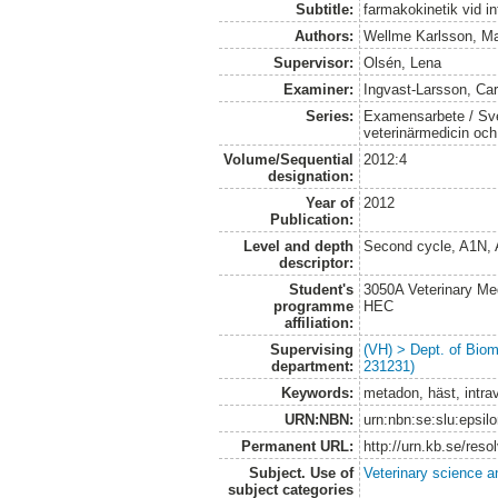
Subtitle:
farmakokinetik vid in
Authors:
Wellme Karlsson, Ma
Supervisor:
Olsén, Lena
Examiner:
Ingvast-Larsson, Car
Series:
Examensarbete / Sver
veterinärmedicin oc
Volume/Sequential
2012:4
designation:
Year of
2012
Publication:
Level and depth
Second cycle, A1N,
descriptor:
Student's
3050A Veterinary Me
programme
HEC
affiliation:
Supervising
(VH) > Dept. of Biom
department:
231231)
Keywords:
metadon, häst, intra
URN:NBN:
urn:nbn:se:slu:epsil
Permanent URL:
http://urn.kb.se/res
Subject. Use of
Veterinary science a
subject categories