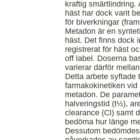
kraftig smärtlindring.
häst har dock varit b
för biverkningar (framf
Metadon är en synteti
häst. Det finns dock
registrerat för häst
off label. Doserna ba
varierar därför mellan 
Detta arbete syftade t
farmakokinetiken vid 
metadon. De parametr
halveringstid (t½), a
clearance (Cl) samt di
bedöma hur länge met
Dessutom bedömdes 
påverkades av samtid