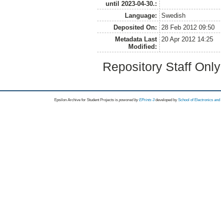
until 2023-04-30.:
Language:
Swedish
Deposited On:
28 Feb 2012 09:50
Metadata Last
20 Apr 2012 14:25
Modified:
Repository Staff Onl
Epsilon Archive for Student Projects is
powored by
EPrints 3
developed by
School of Electronics an