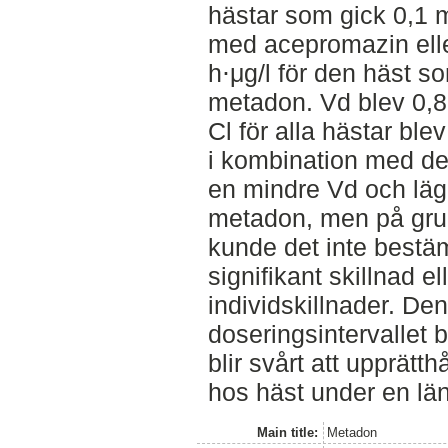
hästar som gick 0,1 
med acepromazin ell
h⋅μg/l för den häst s
metadon. Vd blev 0,87 
Cl för alla hästar ble
i kombination med de
en mindre Vd och läg
metadon, men på grund
kunde det inte best
signifikant skillnad 
individskillnader. Den
doseringsintervallet bl
blir svårt att upprät
hos häst under en län
Main title:
Metadon