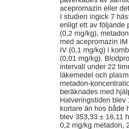
acepromazin eller de
I studien ingick 7 hä
enligt ett av följande
(0,2 mg/kg), metadon
med acepromazin IM 
IV (0,1 mg/kg) i kom
(0,01 mg/kg). Blodp
intervall under 22 tim
läkemedel och plasm
metadon-koncentratio
beräknades med hjäl
Halveringstiden blev 
kortare än hos både
blev 353,33 ± 16,11 h
0,2 mg/kg metadon, 2