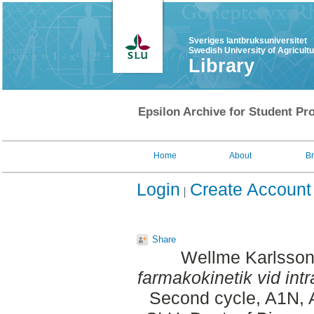
Sveriges lantbruksuniversitet
Swedish University of Agricult
Library
Epsilon Archive for Student Pro
Home
About
B
Login
Create Account
Share
Wellme Karlsson
farmakokinetik vid intr
Second cycle, A1N, 