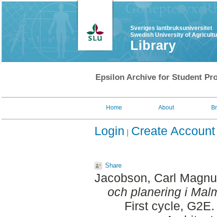
Sveriges lantbruksuniversitet
Swedish University of Agricult
Library
Epsilon Archive for Student Pro
Home
About
B
Login
Create Account
Share
Jacobson, Carl Magn
och planering i Malm
First cycle, G2E