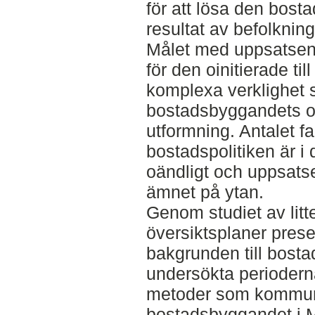
för att lösa den bosta
resultat av befolkning
Målet med uppsatsen h
för den oinitierade til
komplexa verklighet
bostadsbyggandets 
utformning. Antalet f
bostadspolitiken är i
oändligt och uppsats
ämnet på ytan.
Genom studiet av litt
översiktsplaner prese
bakgrunden till bosta
undersökta perioder
metoder som kommune
bostadsbyggandet i 