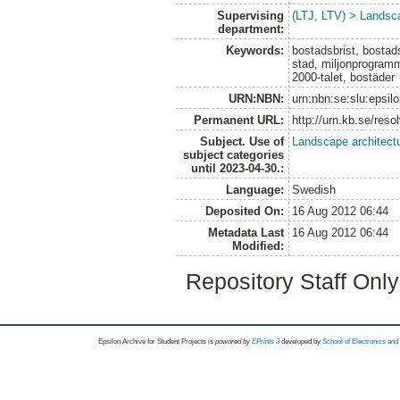
Supervising
(LTJ, LTV) > Landsca
department:
Keywords:
bostadsbrist, bost
stad, miljonprogramme
2000-talet, bostäder
URN:NBN:
urn:nbn:se:slu:epsil
Permanent URL:
http://urn.kb.se/res
Subject. Use of
Landscape architect
subject categories
until 2023-04-30.:
Language:
Swedish
Deposited On:
16 Aug 2012 06:44
Metadata Last
16 Aug 2012 06:44
Modified:
Repository Staff Onl
Epsilon Archive for Student Projects is
powored by
EPrints 3
developed by
School of Electronics an