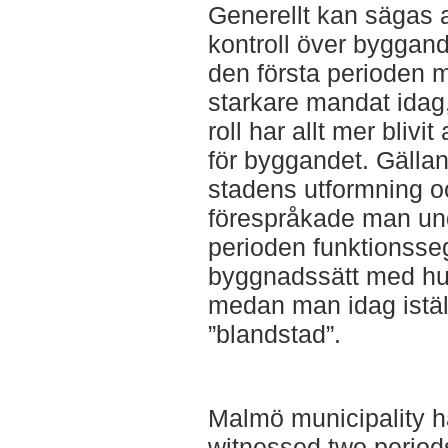
Generellt kan sägas a
kontroll över byggan
den första perioden
starkare mandat ida
roll har allt mer bliv
för byggandet. Gälla
stadens utformning o
förespråkade man und
perioden funktionsseg
byggnadssätt med hus
medan man idag iställ
”blandstad”.
Malmö municipality ha
witnessed two period