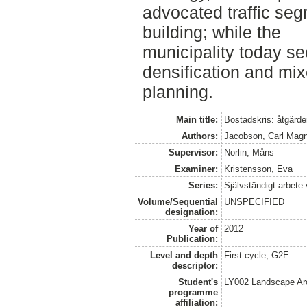
advocated traffic seg
building; while the
municipality today se
densification and mi
planning.
Main title:
Bostadskris: åtgärde
Authors:
Jacobson, Carl Mag
Supervisor:
Norlin, Måns
Examiner:
Kristensson, Eva
Series:
Självständigt arbete
Volume/Sequential
UNSPECIFIED
designation:
Year of
2012
Publication:
Level and depth
First cycle, G2E
descriptor:
Student's
LY002 Landscape Ar
programme
affiliation: