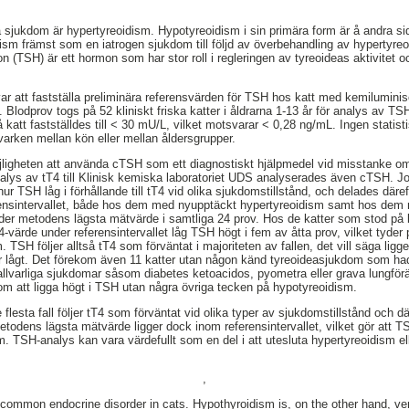
 sjukdom är hypertyreoidism. Hypotyreoidism i sin primära form är å andra s
sm främst som en iatrogen sjukdom till följd av överbehandling av hypertyreo
 (TSH) är ett hormon som har stor roll i regleringen av tyreoideas aktivitet o
ar att fastställa preliminära referensvärden för TSH hos katt med kemilumin
Blodprov togs på 52 kliniskt friska katter i åldrarna 1-13 år för analys av TS
å katt fastställdes till < 30 mU/L, vilket motsvarar < 0,28 ng/mL. Ingen statist
varken mellan kön eller mellan åldersgrupper.
ligheten att använda cTSH som ett diagnostiskt hjälpmedel vid misstanke om
alys av tT4 till Klinisk kemiska laboratoriet UDS analyserades även cTSH. Jo
hur TSH låg i förhållande till tT4 vid olika sjukdomstillstånd, och delades däref
rensintervallet, både hos dem med nyupptäckt hypertyreoidism samt hos dem m
der metodens lägsta mätvärde i samtliga 24 prov. Hos de katter som stod på 
värde under referensintervallet låg TSH högt i fem av åtta prov, vilket tyder 
TSH följer alltså tT4 som förväntat i majoriteten av fallen, det vill säga ligge
er lågt. Det förekom även 11 katter utan någon känd tyreoideasjukdom som ha
llvarliga sjukdomar såsom diabetes ketoacidos, pyometra eller grava lungförä
m att ligga högt i TSH utan några övriga tecken på hypotyreoidism.
flesta fall följer tT4 som förväntat vid olika typer av sjukdomstillstånd och där
Metodens lägsta mätvärde ligger dock inom referensintervallet, vilket gör att 
. TSH-analys kan vara värdefullt som en del i att utesluta hypertyreoidism ell
,
common endocrine disorder in cats. Hypothyroidism is, on the other hand, ve