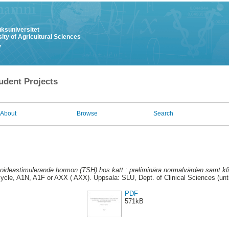
uksuniversitet
ity of Agricultural Sciences
y
udent Projects
About
Browse
Search
oideastimulerande hormon (TSH) hos katt : preliminära normalvärden samt k
cle, A1N, A1F or AXX ( AXX). Uppsala: SLU, Dept. of Clinical Sciences (unt
PDF
571kB