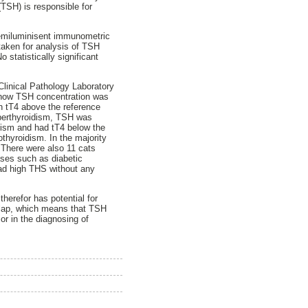
(TSH) is responsible for
hemiluminisent immunometric
taken for analysis of TSH
statistically significant
Clinical Pathology Laboratory
e how TSH concentration was
ith tT4 above the reference
yperthyroidism, TSH was
idism and had tT4 below the
thyroidism. In the majority
 There were also 11 cats
ases such as diabetic
had high THS without any
herefor has potential for
erlap, which means that TSH
or in the diagnosing of