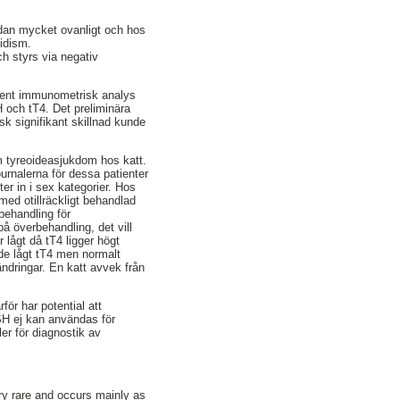
idan mycket ovanligt och hos
idism.
ch styrs via negativ
isent immunometrisk analys
H och tT4. Det preliminära
isk signifikant skillnad kunde
 tyreoideasjukdom hos katt.
urnalerna för dessa patienter
ter in i sex kategorier. Hos
ed otillräckligt behandlad
behandling för
på överbehandling, det vill
r lågt då tT4 ligger högt
de lågt tT4 men normalt
ndringar. En katt avvek från
för har potential att
TSH ej kan användas för
er för diagnostik av
ry rare and occurs mainly as