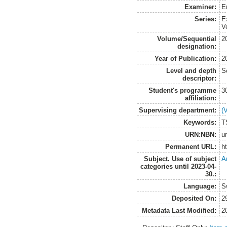
Examiner:
E
Series:
E
V
Volume/Sequential
2
designation:
Year of Publication:
2
Level and depth
S
descriptor:
Student's programme
3
affiliation:
Supervising department:
(
Keywords:
T
URN:NBN:
u
Permanent URL:
h
Subject. Use of subject
A
categories until 2023-04-
30.:
Language:
S
Deposited On:
2
Metadata Last Modified:
2