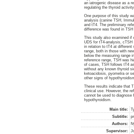
an iatrogenic disease as a r
regulating the thyroid activity
One purpose of this study w
analysis (canine TSH, Immuli
and tT4. The preliminary ref
difference was found in TSH 
This study also examined if c
UDS for tT4-analysis, cTSH 
in relation to tT4 at differe
range, both in those with ne
below the measuring range in
reference range, TSH was hig
of cases, TSH follows tT4 as
without any known thyroid s
ketoacidosis, pyometra or s
other signs of hypothyroidis
These results indicate that 
clinical use. However, the 
cannot be used to diagnose h
hypothyroidism.
Main title:
T
Subtitle:
p
Authors:
N
Supervisor:
J