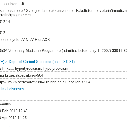
manuelson, Ulf
xamensarbete / Sveriges lantbruksuniversitet, Fakulteten för veterinärmedici
eterinärprogrammet
012:14
012
econd cycle, A1N, A1F or AXX
050A Veterinary Medicine Programme (admitted before July 1, 2007) 330 HEC
VH) > Dept. of Clinical Sciences (until 231231)
SH, katt, hypertyreoidism, hypotyreoidism
rn:nbn:se:slu:epsilon-s-964
ttp://urn.kb.se/resolve?urn=urn:nbn:se:slu:epsilon-s-964
nimal diseases
wedish
9 Feb 2012 12:49
0 Apr 2012 14:25