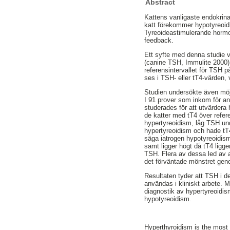
Abstract
Kattens vanligaste endokrina
katt förekommer hypotyreoidi
Tyreoideastimulerande hormon
feedback.
Ett syfte med denna studie v
(canine TSH, Immulite 2000). 
referensintervallet för TSH p
ses i TSH- eller tT4-värden, 
Studien undersökte även möj
I 91 prover som inkom för an
studerades för att utvärdera 
de katter med tT4 över refe
hypertyreoidism, låg TSH un
hypertyreoidism och hade tT4-
säga iatrogen hypotyreoidism. 
samt ligger högt då tT4 ligg
TSH. Flera av dessa led av a
det förväntade mönstret geno
Resultaten tyder att TSH i de 
användas i kliniskt arbete. 
diagnostik av hypertyreoidism
hypotyreoidism.
Hyperthyroidism is the most 