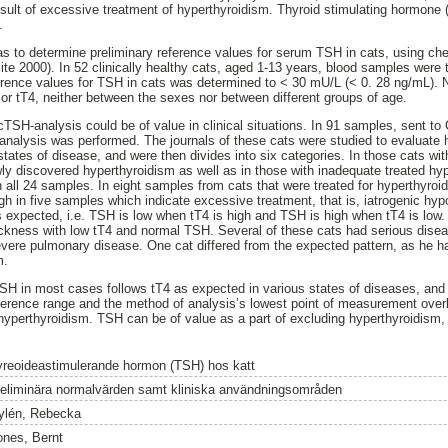
esult of excessive treatment of hyperthyroidism. Thyroid stimulating hormone 
.
as to determine preliminary reference values for serum TSH in cats, using c
te 2000). In 52 clinically healthy cats, aged 1-13 years, blood samples were 
erence values for TSH in cats was determined to < 30 mU/L (< 0. 28 ng/mL). No 
or tT4, neither between the sexes nor between different groups of age.
TSH-analysis could be of value in clinical situations. In 91 samples, sent to 
analysis was performed. The journals of these cats were studied to evaluat
nt states of disease, and were then divides into six categories. In those cats w
wly discovered hyperthyroidism as well as in those with inadequate treated h
 all 24 samples. In eight samples from cats that were treated for hyperthyro
h in five samples which indicate excessive treatment, that is, iatrogenic hypo
 expected, i.e. TSH is low when tT4 is high and TSH is high when tT4 is low.
ickness with low tT4 and normal TSH. Several of these cats had serious dise
evere pulmonary disease. One cat differed from the expected pattern, as he 
m.
TSH in most cases follows tT4 as expected in various states of diseases, and t
reference range and the method of analysis’s lowest point of measurement ov
yperthyroidism. TSH can be of value as a part of excluding hyperthyroidism, 
yreoideastimulerande hormon (TSH) hos katt
reliminära normalvärden samt kliniska användningsområden
ylén, Rebecka
ones, Bernt