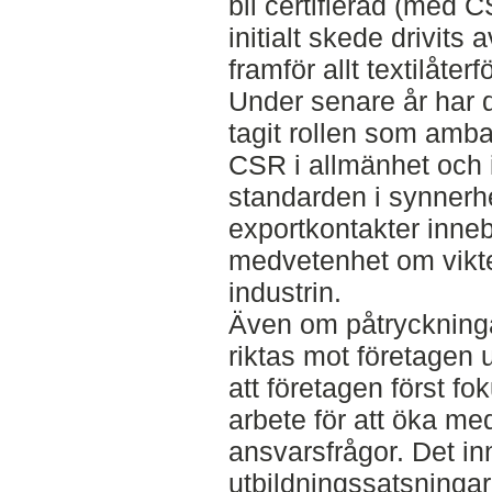
bli certifierad (med 
initialt skede drivits 
framför allt textilåter
Under senare år har 
tagit rollen som amba
CSR i allmänhet och
standarden i synnerhe
exportkontakter inne
medvetenhet om vikten
industrin.
Även om påtryckninga
riktas mot företagen ut
att företagen först fok
arbete för att öka m
ansvarsfrågor. Det i
utbildningssatsninga