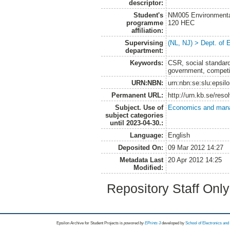
descriptor:
Student's
NM005 Environmenta
programme
120 HEC
affiliation:
Supervising
(NL, NJ) > Dept. of
department:
Keywords:
CSR, social standard
government, competi
URN:NBN:
urn:nbn:se:slu:epsil
Permanent URL:
http://urn.kb.se/res
Subject. Use of
Economics and man
subject categories
until 2023-04-30.:
Language:
English
Deposited On:
09 Mar 2012 14:27
Metadata Last
20 Apr 2012 14:25
Modified:
Repository Staff Onl
Epsilon Archive for Student Projects is
powored by
EPrints 3
developed by
School of Electronics an