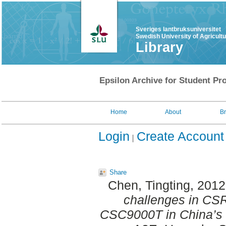
Sveriges lantbruksuniversitet
Swedish University of Agricult
Library
Epsilon Archive for Student Pro
Home
About
B
Login
Create Account
Share
Chen, Tingting
, 201
challenges in CSR 
CSC9000T in China’s te