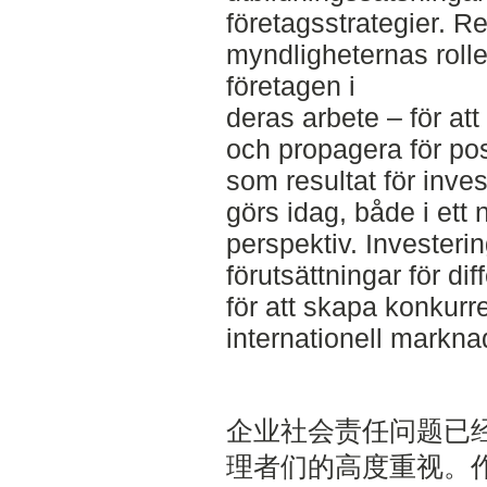
företagsstrategier. R
myndligheternas roller
företagen i
deras arbete – för at
och propagera för posi
som resultat för inve
görs idag, både i ett n
perspektiv. Investeri
förutsättningar för di
för att skapa konkurr
internationell markna
企业社会责任问题已
理者们的高度重视。