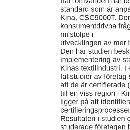
från omvärlden har let
standard som är anpass
Kina, CSC9000T. Den
konsumentdrivna fråg
milstolpe i
utvecklingen av mer h
Den här studien beskr
implementering av s
Kinas textilindustri. 
fallstudier av företag 
att de är certifierad
till en viss region i K
ligger på att identifi
certifieringsprocesse
Resultaten i studien g
studerade företagen ha