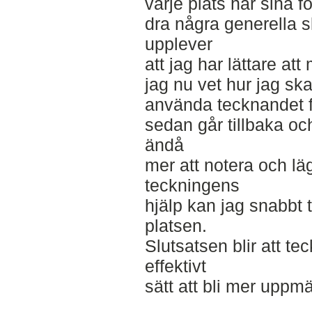
varje plats har sina f
dra några generella s
upplever
att jag har lättare at
jag nu vet hur jag sk
använda tecknandet fö
sedan går tillbaka oc
ändå
mer att notera och lä
teckningens
hjälp kan jag snabbt t
platsen.
Slutsatsen blir att te
effektivt
sätt att bli mer uppm