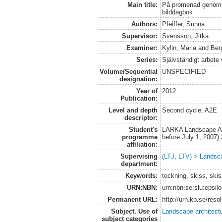
Main title:
På promenad genom 
bilddagbok
Authors:
Pfeiffer, Sunna
Supervisor:
Svensson, Jitka
Examiner:
Kylin, Maria
and
Ber
Series:
Självständigt arbete
Volume/Sequential
UNSPECIFIED
designation:
Year of
2012
Publication:
Level and depth
Second cycle, A2E
descriptor:
Student's
LARKA Landscape Arc
programme
before July 1, 2007
affiliation:
Supervising
(LTJ, LTV) > Landsca
department:
Keywords:
teckning, skiss, ski
URN:NBN:
urn:nbn:se:slu:epsil
Permanent URL:
http://urn.kb.se/res
Subject. Use of
Landscape architect
subject categories