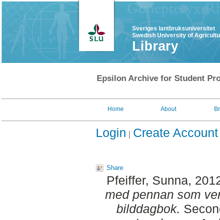
Sveriges lantbruksuniversitet
Swedish University of Agricult
Library
Epsilon Archive for Student Pro
Home
About
B
Login
Create Account
Share
Pfeiffer, Sunna
, 201
med pennan som verk
bilddagbok.
Second