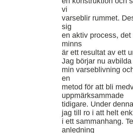
en konstruktion och sp
vi
varseblir rummet. De
sig
en aktiv process, de
minns
är ett resultat av ett u
Jag börjar nu avbilda
min varseblivning o
en
metod för att bli med
uppmärksammade
tidigare. Under denna
jag till ro i att helt e
i ett sammanhang. Tec
anledning