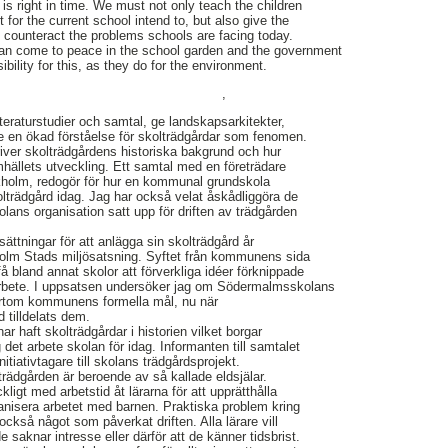
, is right in time. We must not only teach the children
 for the current school intend to, but also give the
t counteract the problems schools are facing today.
can come to peace in the school garden and the government
ility for this, as they do for the environment.
,
itteraturstudier och samtal, ge landskapsarkitekter,
ade en ökad förståelse för skolträdgårdar som fenomen.
river skolträdgårdens historiska bakgrund och hur
hällets utveckling. Ett samtal med en företrädare
holm, redogör för hur en kommunal grundskola
olträdgård idag. Jag har också velat åskådliggöra de
lans organisation satt upp för driften av trädgården
ättningar för att anlägga sin skolträdgård år
lm Stads miljösatsning. Syftet från kommunens sida
få bland annat skolor att förverkliga idéer förknippade
arbete. I uppsatsen undersöker jag om Södermalmsskolans
ortom kommunens formella mål, nu när
d tilldelats dem.
ar haft skolträdgårdar i historien vilket borgar
g det arbete skolan för idag. Informanten till samtalet
itiativtagare till skolans trädgårdsprojekt.
trädgården är beroende av så kallade eldsjälar.
ckligt med arbetstid åt lärarna för att upprätthålla
rganisera arbetet med barnen. Praktiska problem kring
ckså något som påverkat driften. Alla lärare vill
de saknar intresse eller därför att de känner tidsbrist.