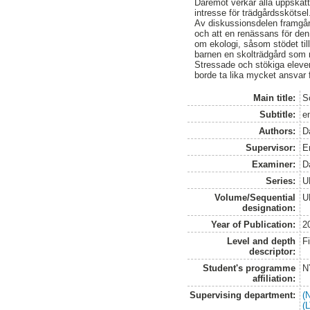
Däremot verkar alla uppskatt
intresse för trädgårdsskötsel
Av diskussionsdelen framgår 
och att en renässans för den 
om ekologi, såsom stödet till
barnen en skolträdgård som 
Stressade och stökiga elever 
borde ta lika mycket ansvar f
Main title:
S
Subtitle:
e
Authors:
Da
Supervisor:
E
Examiner:
D
Series:
U
Volume/Sequential
U
designation:
Year of Publication:
2
Level and depth
F
descriptor:
Student's programme
N
affiliation:
Supervising department:
(
(