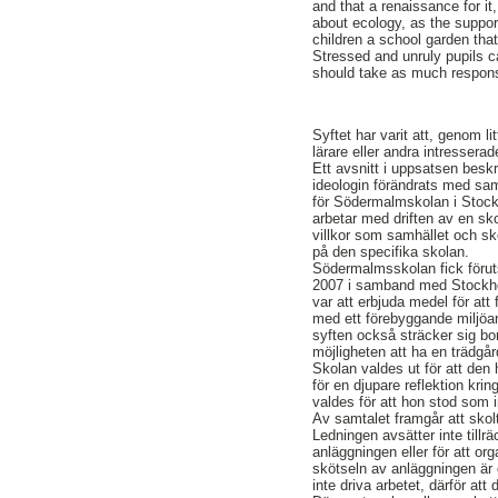
and that a renaissance for it
about ecology, as the support
children a school garden tha
Stressed and unruly pupils 
should take as much responsib
Syftet har varit att, genom l
lärare eller andra intresser
Ett avsnitt i uppsatsen besk
ideologin förändrats med sam
för Södermalmskolan i Stock
arbetar med driften av en sk
villkor som samhället och sko
på den specifika skolan.
Södermalmsskolan fick föruts
2007 i samband med Stockho
var att erbjuda medel för att 
med ett förebyggande miljö
syften också sträcker sig b
möjligheten att ha en trädgår
Skolan valdes ut för att den h
för en djupare reflektion krin
valdes för att hon stod som in
Av samtalet framgår att skol
Ledningen avsätter inte tillrä
anläggningen eller för att o
skötseln av anläggningen är o
inte driva arbetet, därför att 