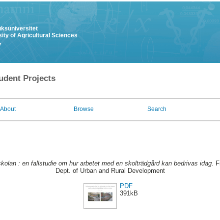
uksuniversitet
ity of Agricultural Sciences
y
udent Projects
About
Browse
Search
lan : en fallstudie om hur arbetet med en skolträdgård kan bedrivas idag.
Fi
Dept. of Urban and Rural Development
PDF
391kB