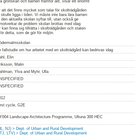
a grönskan och barnen framför allt, visar ett enormt
.
att det finns mycket som talar för skolträdgården
skulle ligga i tiden. Vi måste inte bara lära barnen
 den aktuella skolan syftar till, utan också ge
motverkar de problem skolan brottas med idag.
kan finna sig tillrätta i skolträdgården och staten
ör detta, som de gör för miljön.
ödermalmsskolan
n fallstudie om hur arbetet med en skolträdgård kan bedrivas idag
hl, Elin
riksson, Malin
ahlman, Ylva
and
Myhr, Ulla
NSPECIFIED
NSPECIFIED
012
irst cycle, G2E
Y004 Landscape Architecture Programme, Ultuna 300 HEC
NL, NJ) > Dept. of Urban and Rural Development
LTJ, LTV) > Dept. of Urban and Rural Development