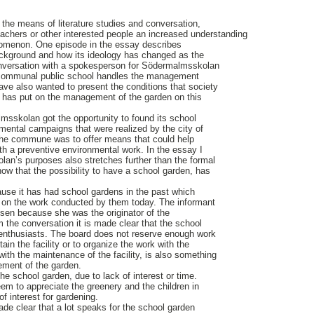
the means of literature studies and conversation,
eachers or other interested people an increased understanding
omenon. One episode in the essay describes
ackground and how its ideology has changed as the
nversation with a spokesperson for Södermalmsskolan
 communal public school handles the management
have also wanted to present the conditions that society
n has put on the management of the garden on this
msskolan got the opportunity to found its school
mental campaigns that were realized by the city of
he commune was to offer means that could help
ith a preventive environmental work. In the essay I
lan’s purposes also stretches further than the formal
w that the possibility to have a school garden, has
se it has had school gardens in the past which
n on the work conducted by them today. The informant
sen because she was the originator of the
m the conversation it is made clear that the school
 enthusiasts. The board does not reserve enough work
ain the facility or to organize the work with the
with the maintenance of the facility, is also something
ement of the garden.
the school garden, due to lack of interest or time.
eem to appreciate the greenery and the children in
of interest for gardening.
made clear that a lot speaks for the school garden