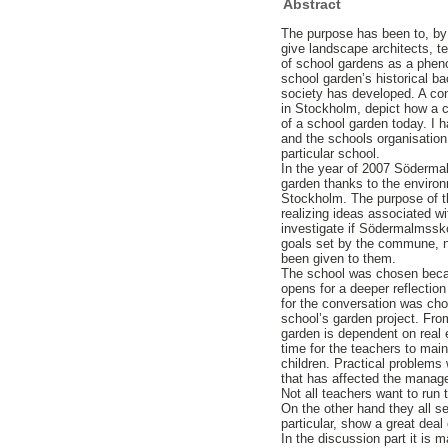
Abstract
The purpose has been to, by 
give landscape architects, t
of school gardens as a phen
school garden’s historical b
society has developed. A co
in Stockholm, depict how a
of a school garden today. I 
and the schools organisatio
particular school.
In the year of 2007 Södermal
garden thanks to the environ
Stockholm. The purpose of t
realizing ideas associated w
investigate if Södermalmssko
goals set by the commune, no
been given to them.
The school was chosen becau
opens for a deeper reflectio
for the conversation was cho
school’s garden project. Fro
garden is dependent on real
time for the teachers to maint
children. Practical problems 
that has affected the manag
Not all teachers want to run 
On the other hand they all s
particular, show a great deal 
In the discussion part it is 