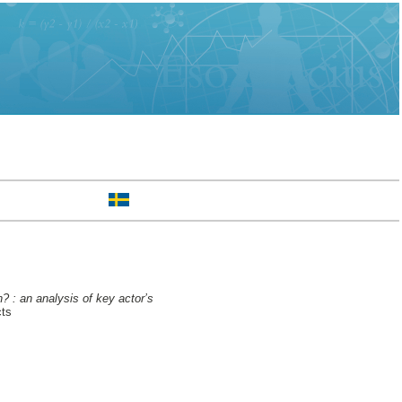
? : an analysis of key actor’s
cts