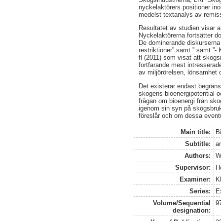
nyckelaktörers positioner in
medelst textanalys av remis
Resultatet av studien visar a
Nyckelaktörerna fortsätter do
De dominerande diskurserna b
restriktioner” samt ” samt ”-
fl (2011) som visat att skog
fortfarande mest intresserade
av miljörörelsen, lönsamhet 
Det existerar endast begränsa
skogens bioenergipotential o
frågan om bioenergi från sko
igenom sin syn på skogsbruk i
föreslår och om dessa eventu
Main title:
B
Subtitle:
a
Authors:
Wa
Supervisor:
H
Examiner:
K
Series:
E
Volume/Sequential
9
designation: