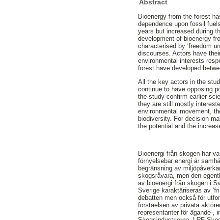
Abstract
Bioenergy from the forest ha
dependence upon fossil fuels
years but increased during th
development of bioenergy fro
characterised by ‘freedom und
discourses. Actors have thei
environmental interests resp
forest have developed betwee
All the key actors in the st
continue to have opposing pos
the study confirm earlier sci
they are still mostly interes
environmental movement, the 
biodiversity. For decision ma
the potential and the increa
Bioenergi från skogen har va
förnyelsebar energi är samhä
begränsning av miljöpåverkan 
skogsråvara, men den egentl
av bioenergi från skogen i S
Sverige karaktäriseras av ’fr
debatten men också för utfor
förståelsen av privata aktöre
representanter för ägande-, i
Skogsindustrierna, LRF Skog