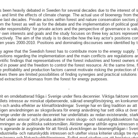
s been heavily debated in Sweden for several decades due to the interest of 
 and limit the effects of climate change. The actual use of bioenergy from the
e last decades. Private actors within forest and nature conservation sectors p
m the forest as well as for the debate and the implementation of political goa
er responsibility’ for private actors and the perspective of governance is val
r own interests and goals and the study focuses on three key actors represent
ectively. The aim of the study is to describe how the key actor’s positions co
n years 2000-2010. Positions and dominating discourses were identified by t
udy agree that the Swedish forest has to contribute more to the energy supply
itions regarding the implementation and the main conflicts are regulations and
entific findings that representatives of the forest industries and forest owners
ted in power and the freedom to control the forest resource. At the same time, f
profitability and production factors cannot motivate risking the protection o
kers there are limited possibilities of finding synergies and practical solutions
sed extraction of biomass from the forest for energy purposes.
,
rit en omdebatterad fråga i Sverige under flera decennier. Viktiga faktorer s
llets intresse av minskat oljeberoende, säkrad energiförsörjning, en konkurr
och andra effekter av klimatförändringar. Sverige har en lång tradition av att
igen användningen av skogsråvara för energi anävdning har sett olika ut öve
verige under de senaste decenniet har underlättats av redan existerande, star
ihet under ansvar’ och privata akötrer inom skogs- och naturskyddssektorn har s
mningen av de politiska sektorsmålen. Aktörer agerar utifrån egna intressen 
rs agerande är avgörande för att förstå utvecklingen av bioenergifrågan i Sveri
ndustriella- och naturskydds intressen och utefter vissa kriterier utsågs tre n
sägarna och Naturskyddsföreningen. Syftet med studien var att beskriva utv