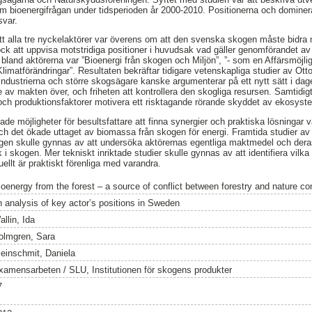
om bioenergifrågan under tidsperioden år 2000-2010. Positionerna och dominer
svar.
tt alla tre nyckelaktörer var överens om att den svenska skogen måste bidra me
ck att uppvisa motstridiga positioner i huvudsak vad gäller genomförandet av r
land aktörerna var ”Bioenergi från skogen och Miljön”, ”- som en Affärsmöjligh
 Klimatförändringar”. Resultaten bekräftar tidigare vetenskapliga studier av Ot
sindustrierna och större skogsägare kanske argumenterar på ett nytt sätt i da
 av makten över, och friheten att kontrollera den skogliga resursen. Samtidigt 
och produktionsfaktorer motivera ett risktagande rörande skyddet av ekosyste
de möjligheter för besultsfattare att finna synergier och praktiska lösningar v
ch det ökade uttaget av biomassa från skogen för energi. Framtida studier av 
gen skulle gynnas av att undersöka aktörernas egentliga maktmedel och deras m
 skogen. Mer tekniskt inriktade studier skulle gynnas av att identifiera vilka
ellt är praktiskt förenliga med varandra.
ioenergy from the forest – a source of conflict between forestry and nature co
n analysis of key actor’s positions in Sweden
llin, Ida
olmgren, Sara
leinschmit, Daniela
xamensarbeten / SLU, Institutionen för skogens produkter
7