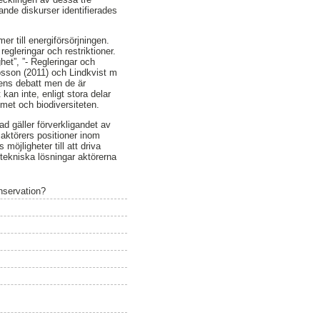
ande diskurser identifierades
r till energiförsörjningen.
egleringar och restriktioner.
et”, ”- Regleringar och
tosson (2011) och Lindkvist m
gens debatt men de är
kan inte, enligt stora delar
met och biodiversiteten.
ad gäller förverkligandet av
aktörers positioner inom
öjligheter till att driva
 tekniska lösningar aktörerna
nservation?