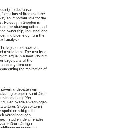
society to decrease
 forest has shifted over the
lay an important role for the
ls. Forestry in Sweden is
uable for studying actors and
ing ownership, industrial and
ncerning bioenergy from the
ext analysis.
. The key actors however
 restrictions. The results of
 might argue in a new way but
or large parts of the
f the ecosystem and
 concerning the realization of
om påverkat debatten om
enskraftig ekonomi samt även
 utvinna energi från
r tid. Den ökade anvädningen
ka aktörer. Skogssektorn i
pelat en viktig roll i
och värderingar och
ge. I studien identifierades
yckelaktörer nämligen;
ecklingen av dessa tre