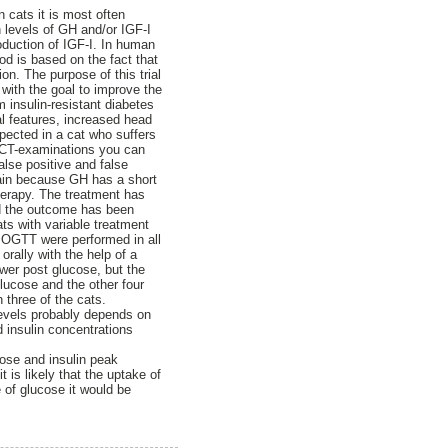
 cats it is most often
 levels of GH and/or IGF-I
oduction of IGF-I. In human
d is based on the fact that
on. The purpose of this trial
 with the goal to improve the
m insulin-resistant diabetes
al features, increased head
pected in a cat who suffers
d CT-examinations you can
alse positive and false
rtain because GH has a short
herapy. The treatment has
d the outcome has been
ts with variable treatment
he OGTT were performed in all
rally with the help of a
wer post glucose, but the
glucose and the other four
 three of the cats.
 levels probably depends on
 insulin concentrations
ose and insulin peak
 is likely that the uptake of
 of glucose it would be