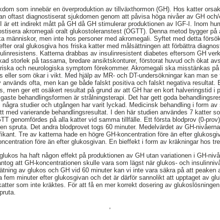
ukdom som innebär en överproduktion av tillväxthormon (GH). Hos katter orsak
an oftast diagnostiserat sjukdomen genom att påvisa höga nivåer av GH och/e
GF-I är ett indirekt mått på GH då GH stimulerar produktionen av IGF-I. Inom 
ostisera akromegali oralt glukostoleranstest (OGTT). Denna metod bygger på
ka människor, men inte hos personer med akromegali. Syftet med detta försö
fter oral glukosgiva hos friska katter med målsättningen att förbättra diagno
ulinresistens. Katterna drabbas av insulinresistent diabetes eftersom GH ver
ad storlek på tassarna, bredare ansiktskonturer, förstorat huvud och ökat av
oriska och neurologiska symptom förekommer. Akromegali ska misstänkas på
dos eller som ökar i vikt. Med hjälp av MR- och DT-undersökningar kan man se
v används ofta, men kan ge både falskt positiva och falskt negativa resultat. 
os, men ger ett osäkert resultat på grund av att GH har en kort halveringstid i 
igaste behandlingsformen är strålningsterapi. Det har gett goda behandlings
ts i några studier och utgången har varit lyckad. Medicinsk behandling i form a
tt med varierande behandlingsresultat. I den här studien användes 7 katter s
TT genomfördes på alla katter vid samma tillfälle. Ett första blodprov (0-prov
n spruta. Det andra blodprovet togs 60 minuter. Medelvärdet av GH-nivåerna 
ifikant. Tre av katterna hade en högre GH-koncentration före än efter glukosgi
ncentration före än efter glukosgivan. En bieffekt i form av kräkningar hos tr
e glukos ha haft någon effekt på produktionen av GH utan variationen i GH-nivå
antog att GH-koncentrationen skulle vara som lägst när glukos- och insulinn
ätning av glukos och GH vid 60 minuter kan vi inte vara säkra på att peaken av
ka fem minuter efter glukosgivan och det är därför sannolikt att upptaget av g
atter som inte kräktes. För att få en mer korrekt dosering av glukoslösningen 
spruta.
,