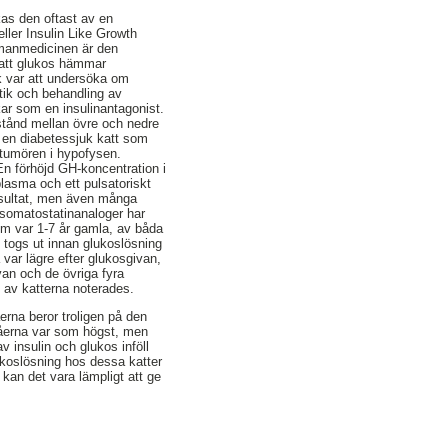
as den oftast av en
ller Insulin Like Growth
humanmedicinen är den
 att glukos hämmar
k var att undersöka om
stik och behandling av
kar som en insulinantagonist.
stånd mellan övre och nedre
 en diabetessjuk katt som
 tumören i hypofysen.
En förhöjd GH-koncentration i
plasma och ett pulsatoriskt
resultat, men även många
v somatostatinanaloger har
om var 1-7 år gamla, av båda
) togs ut innan glukoslösning
var lägre efter glukosgivan,
van och de övriga fyra
e av katterna noterades.
erna beror troligen på den
ivåerna var som högst, men
 insulin och glukos inföll
lukoslösning hos dessa katter
kan det vara lämpligt att ge