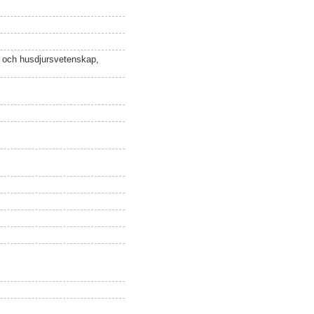
n och husdjursvetenskap,