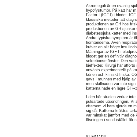
Akromegali är en ovanlig sj
hypofystumör. På katt har m
Factor-I (IGF-I) i blodet. I
klassiska metoden att diagn
produktionen av GH hos fris
produktionen av GH sjunker e
diabetessjuka katter med ins
Andra typiska symptom är ök
hörntänderna. Även respirat
kräver en allt högre insulin
Mätningar av IGF-I i blodpro
blodet ger en definitiv diagn
sekretionsmönster. Den vanl
bieffekter. Kirurgi har utför
använts experimentellt på ka
könen och kliniskt friska. OG
gavs i munnen med hjälp av e
men skillnaden var inte sign
katterna hade en lägre GH-ko
I den här studien verkar int
pulsartade utsöndringen. Vi 
eftersom vi bara gjorde en m
sig då. Katterna kräktes cir
var minskat jämfört med de k
lösningen i sond istället för 
SUMMARY