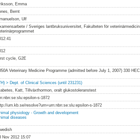
riksson, Emma
ones, Bernt
manuelson, Ulf
xamensarbete / Sveriges lantbruksuniversitet, Fakulteten för veterinärmedici
eterinärprogrammet
012:41
012
irst cycle, G2E
050A Veterinary Medicine Programme (admitted before July 1, 2007) 330 HEC
VH) > Dept. of Clinical Sciences (until 231231)
iabetes, Katt, Tillväxthormon, oralt glukostoleranstest
rn:nbn:se:slu:epsilon-s-1872
ttp://urn.kb.se/resolve?urn=urn:nbn:se:slu:epsilon-s-1872
nimal physiology - Growth and development
nimal diseases
wedish
3 Nov 2012 15:07