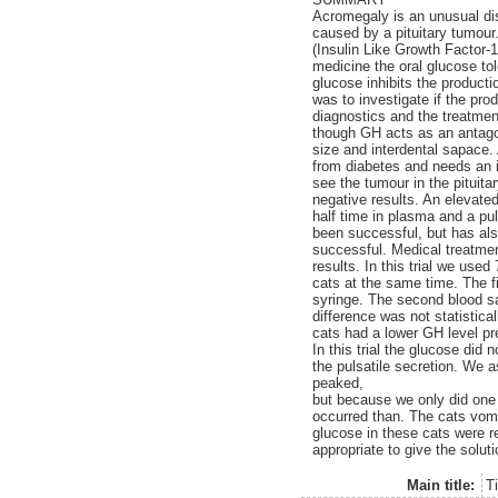
Acromegaly is an unusual dis
caused by a pituitary tumour
(Insulin Like Growth Factor-
medicine the oral glucose to
glucose inhibits the producti
was to investigate if the pro
diagnostics and the treatment
though GH acts as an antagon
size and interdental sapace
from diabetes and needs an i
see the tumour in the pituita
negative results. An elevated
half time in plasma and a pu
been successful, but has al
successful. Medical treatmen
results. In this trial we use
cats at the same time. The f
syringe. The second blood s
difference was not statistica
cats had a lower GH level pre
In this trial the glucose di
the pulsatile secretion. We 
peaked,
but because we only did one
occurred than. The cats vomit
glucose in these cats were r
appropriate to give the soluti
Main title:
T