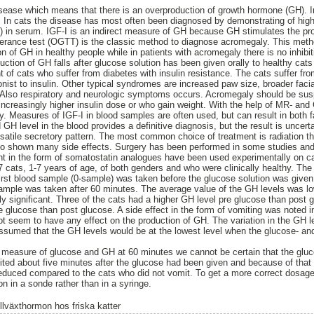
ease which means that there is an overproduction of growth hormone (GH). In
. In cats the disease has most often been diagnosed by demonstrating of high
1) in serum. IGF-I is an indirect measure of GH because GH stimulates the pr
lerance test (OGTT) is the classic method to diagnose acromegaly. This metho
on of GH in healthy people while in patients with acromegaly there is no inhibiti
duction of GH falls after glucose solution has been given orally to healthy cats
 of cats who suffer from diabetes with insulin resistance. The cats suffer fro
ist to insulin. Other typical syndromes are increased paw size, broader faci
. Also respiratory and neurologic symptoms occurs. Acromegaly should be sus
ncreasingly higher insulin dose or who gain weight. With the help of MR- an
ry. Measures of IGF-I in blood samples are often used, but can result in both f
 GH level in the blood provides a definitive diagnosis, but the result is unce
lsatile secretory pattern. The most common choice of treatment is radiation t
so shown many side effects. Surgery has been performed in some studies an
t in the form of somatostatin analogues have been used experimentally on ca
d 7 cats, 1-7 years of age, of both genders and who were clinically healthy. T
irst blood sample (0-sample) was taken before the glucose solution was given o
ample was taken after 60 minutes. The average value of the GH levels was lo
lly significant. Three of the cats had a higher GH level pre glucose than post 
 glucose than post glucose. A side effect in the form of vomiting was noted in
d not seem to have any effect on the production of GH. The variation in the GH
assumed that the GH levels would be at the lowest level when the glucose- and
 measure of glucose and GH at 60 minutes we cannot be certain that the gluc
ed about five minutes after the glucose had been given and because of that it
educed compared to the cats who did not vomit. To get a more correct dosage
on in a sonde rather than in a syringe.
illväxthormon hos friska katter