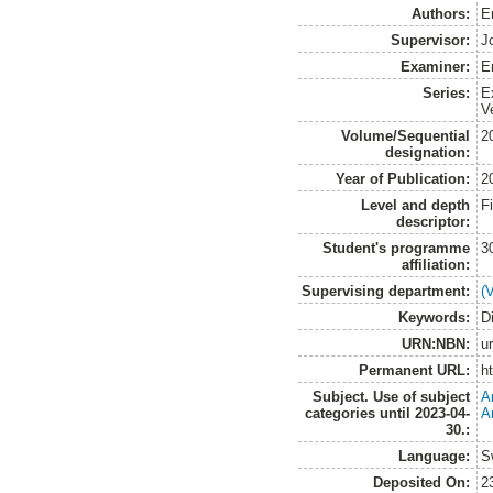
Authors:
E
Supervisor:
J
Examiner:
E
Series:
E
V
Volume/Sequential
2
designation:
Year of Publication:
2
Level and depth
F
descriptor:
Student's programme
3
affiliation:
Supervising department:
(
Keywords:
D
URN:NBN:
u
Permanent URL:
h
Subject. Use of subject
A
categories until 2023-04-
A
30.:
Language:
S
Deposited On:
2