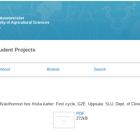
uksuniversitet
ity of Agricultural Sciences
y
udent Projects
About
Browse
Search
llväxthormon hos friska katter.
First cycle, G2E. Uppsala: SLU, Dept. of Clini
PDF
272kB