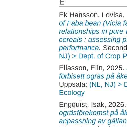
E
Ek Hansson, Lovisa
,
of Faba bean (Vicia 
relationships in pure
cereals : assessing p
performance.
Second 
NJ) > Dept. of Crop 
Eliasson, Elin
, 2025.
förbisett ogräs på åk
Uppsala:
(NL, NJ) > 
Ecology
Engquist, Isak
, 2026
ogräsförekomst på åk
anpassning av gällan