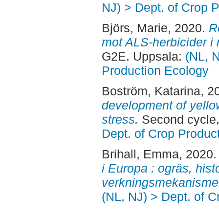
NJ) > Dept. of Crop 
Björs, Marie
, 2020.
R
mot ALS-herbicider i 
G2E. Uppsala:
(NL, N
Production Ecology
Boström, Katarina
, 2
development of yello
stress.
Second cycle,
Dept. of Crop Produc
Brihall, Emma
, 2020
i Europa : ogräs, hist
verkningsmekanisme
(NL, NJ) > Dept. of 