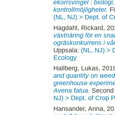
ekorrsvingel : biologi
kontrollmöjligheter.
Fi
(NL, NJ) > Dept. of 
Hagdahl, Rickard
, 2
växtnäring för en sn
ogräskonkurrens i vå
Uppsala:
(NL, NJ) > 
Ecology
Hallberg, Lukas
, 201
and quantity on weed
greenhouse experime
Avena fatua.
Second 
NJ) > Dept. of Crop 
Hansander, Anna
, 2