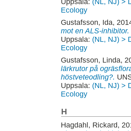
Uppsala:
(NL, NJ) > 
Ecology
Gustafsson, Ida
, 201
mot en ALS-inhibitor.
Uppsala:
(NL, NJ) > 
Ecology
Gustafsson, Linda
, 2
lärkrutor på ogräsflor
höstveteodling?.
UNS
Uppsala:
(NL, NJ) > 
Ecology
H
Hagdahl, Rickard
, 2