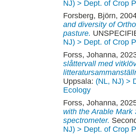
NJ) > Dept. of Crop 
Forsberg, Björn
, 200
and diversity of Orth
pasture.
UNSPECIFIED
NJ) > Dept. of Crop 
Forss, Johanna
, 202
slåttervall med vitklö
litteratursammanställ
Uppsala:
(NL, NJ) > 
Ecology
Forss, Johanna
, 202
with the Arable Mark 
spectrometer.
Second
NJ) > Dept. of Crop 