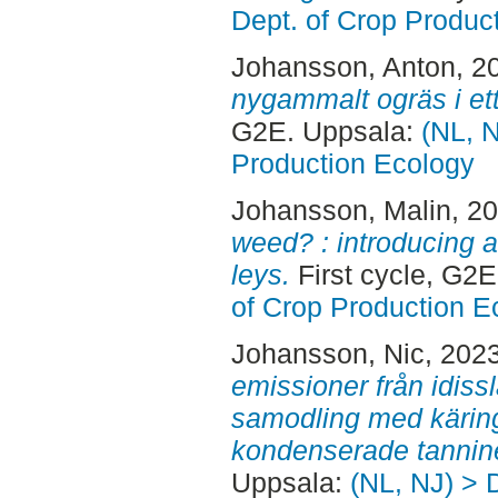
Dept. of Crop Produc
Johansson, Anton
, 2
nygammalt ogräs i ett
G2E. Uppsala:
(NL, N
Production Ecology
Johansson, Malin
, 2
weed? : introducing 
leys.
First cycle, G2
of Crop Production E
Johansson, Nic
, 202
emissioner från idissl
samodling med käring
kondenserade tannine
Uppsala:
(NL, NJ) > 