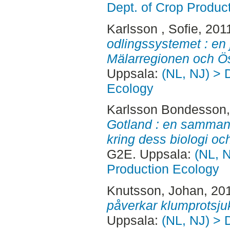
Dept. of Crop Produc
Karlsson , Sofie
, 201
odlingssystemet : en
Mälarregionen och Ös
Uppsala:
(NL, NJ) > 
Ecology
Karlsson Bondesson,
Gotland : en sammans
kring dess biologi o
G2E. Uppsala:
(NL, N
Production Ecology
Knutsson, Johan
, 20
påverkar klumprotsju
Uppsala:
(NL, NJ) > 