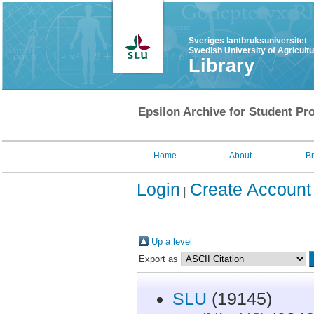
Sveriges lantbruksuniversitet
Swedish University of Agricult
Library
Epsilon Archive for Student Pro
Home
About
B
Login
Create Account
Up a level
Export as
SLU
(19145)