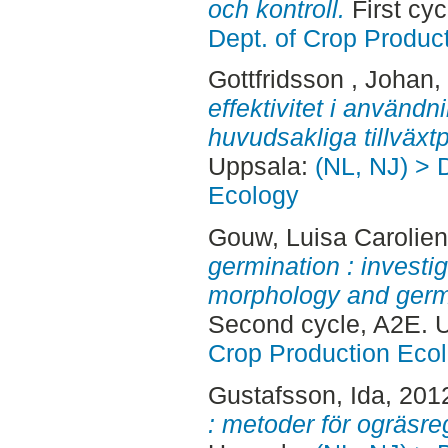
och kontroll.
First cy
Dept. of Crop Produc
Gottfridsson , Johan
,
effektivitet i använd
huvudsakliga tillväxt
Uppsala:
(NL, NJ) > 
Ecology
Gouw, Luisa Carolien
germination : investi
morphology and germi
Second cycle, A2E. 
Crop Production Eco
Gustafsson, Ida
, 201
: metoder för ogräsre