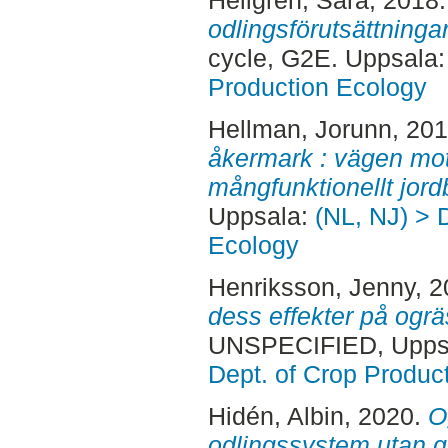
Hellgren, Sara
, 2018
odlingsförutsättninga
cycle, G2E. Uppsala
Production Ecology
Hellman, Jorunn
, 20
åkermark : vägen mot 
mångfunktionellt jord
Uppsala:
(NL, NJ) > 
Ecology
Henriksson, Jenny
, 
dess effekter på ogrä
UNSPECIFIED, Uppsa
Dept. of Crop Produc
Hidén, Albin
, 2020.
O
odlingssystem utan g