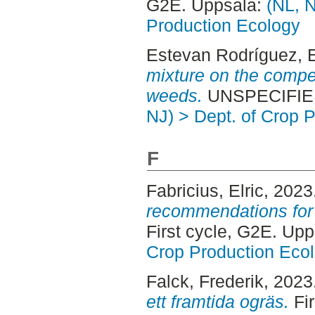
G2E. Uppsala:
(NL, N
Production Ecology
Estevan Rodríguez, 
mixture on the competi
weeds.
UNSPECIFIED
NJ) > Dept. of Crop 
F
Fabricius, Elric
, 2023
recommendations for s
First cycle, G2E. Up
Crop Production Eco
Falck, Frederik
, 2023
ett framtida ogräs.
Fir