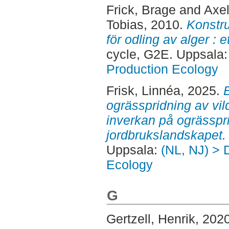
Frick, Brage
and
Axe
Tobias
, 2010.
Konstru
för odling av alger : 
cycle, G2E. Uppsala
Production Ecology
Frisk, Linnéa
, 2025.
ogrässpridning av vil
inverkan på ogrässpr
jordbrukslandskapet.
Uppsala:
(NL, NJ) > 
Ecology
G
Gertzell, Henrik
, 202