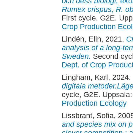
och dess biologi, eko
Rumex crispus, R. obt
First cycle, G2E. Up
Crop Production Eco
Lindén, Elin
, 2021.
Cr
analysis of a long-te
Sweden.
Second cycl
Dept. of Crop Produc
Lingham, Karl
, 2024.
digitala metoder.Läg
cycle, G2E. Uppsala
Production Ecology
Lissbrant, Sofia
, 200
and species mix on p
clover competition : 