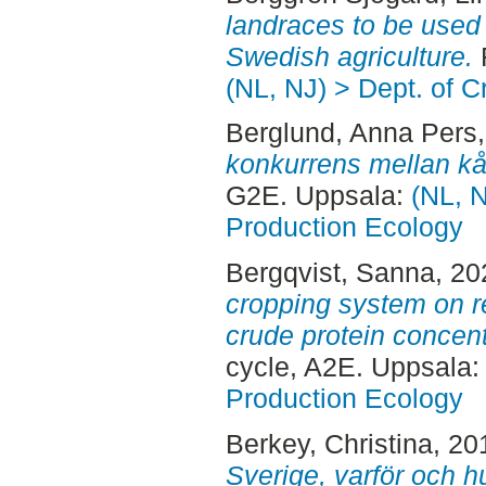
landraces to be used 
Swedish agriculture.
F
(NL, NJ) > Dept. of 
Berglund, Anna Pers
konkurrens mellan kål
G2E. Uppsala:
(NL, N
Production Ecology
Bergqvist, Sanna
, 2
cropping system on r
crude protein concent
cycle, A2E. Uppsala
Production Ecology
Berkey, Christina
, 20
Sverige, varför och h