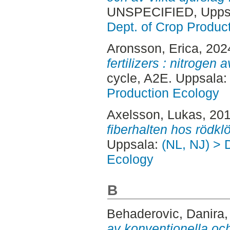
UNSPECIFIED, Uppsa
Dept. of Crop Produc
Aronsson, Erica
, 202
fertilizers : nitrogen a
cycle, A2E. Uppsala
Production Ecology
Axelsson, Lukas
, 20
fiberhalten hos rödkl
Uppsala:
(NL, NJ) > 
Ecology
B
Behaderovic, Danira
av konventionella oc