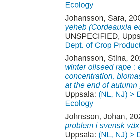
Ecology
Johansson, Sara
, 20
yeheb (Cordeauxia ed
UNSPECIFIED, Uppsa
Dept. of Crop Produc
Johansson, Stina
, 2
winter oilseed rape : 
concentration, bioma
at the end of autumn 
Uppsala:
(NL, NJ) > 
Ecology
Johnsson, Johan
, 20
problem i svensk växt
Uppsala:
(NL, NJ) > 