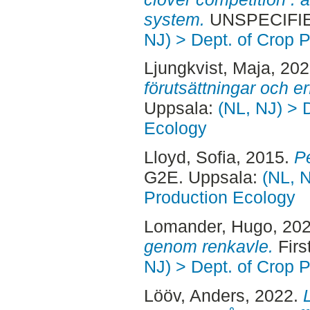
system.
UNSPECIFIED
NJ) > Dept. of Crop 
Ljungkvist, Maja
, 20
förutsättningar och er
Uppsala:
(NL, NJ) > 
Ecology
Lloyd, Sofia
, 2015.
P
G2E. Uppsala:
(NL, N
Production Ecology
Lomander, Hugo
, 20
genom renkavle.
Firs
NJ) > Dept. of Crop 
Lööv, Anders
, 2022.