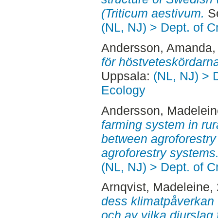
(Triticum aestivum.
Se
(NL, NJ) > Dept. of 
Andersson, Amanda
,
för höstveteskördarna
Uppsala:
(NL, NJ) > 
Ecology
Andersson, Madelein
farming system in ru
between agroforestr
agroforestry systems
(NL, NJ) > Dept. of 
Arnqvist, Madeleine
,
dess klimatpåverkan :
och av vilka djurslag 