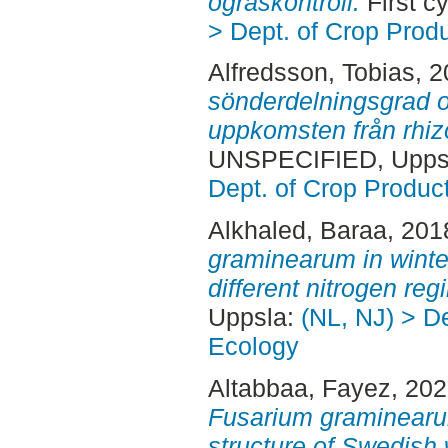
ogräskontroll.
First c
> Dept. of Crop Prod
Alfredsson, Tobias
, 
sönderdelningsgrad o
uppkomsten från rhiz
UNSPECIFIED, Uppsa
Dept. of Crop Produc
Alkhaled, Baraa
, 201
graminearum in wint
different nitrogen reg
Uppsla:
(NL, NJ) > D
Ecology
Altabbaa, Fayez
, 20
Fusarium graminearum
structure of Swedish 