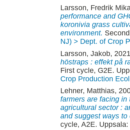
Larsson, Fredrik Mika
performance and GHG 
koronivia grass cultiv
environment.
Second 
NJ) > Dept. of Crop 
Larsson, Jakob
, 202
höstraps : effekt på 
First cycle, G2E. Up
Crop Production Eco
Lehner, Matthias
, 20
farmers are facing in
agricultural sector : a
and suggest ways to 
cycle, A2E. Uppsala