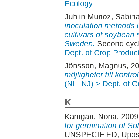
Ecology
Juhlin Munoz, Sabin
inoculation methods 
cultivars of soybean s
Sweden.
Second cycl
Dept. of Crop Produc
Jönsson, Magnus
, 2
möjligheter till kontrol
(NL, NJ) > Dept. of 
K
Kamgari, Nona
, 2009
for germination of S
UNSPECIFIED, Uppsa