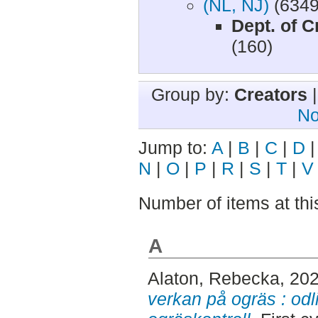
(NL, NJ)
(6349
Dept. of 
(160)
Group by:
Creators
No
Jump to:
A
|
B
|
C
|
D
N
|
O
|
P
|
R
|
S
|
T
|
V
Number of items at thi
A
Alaton, Rebecka
, 20
verkan på ogräs : odl