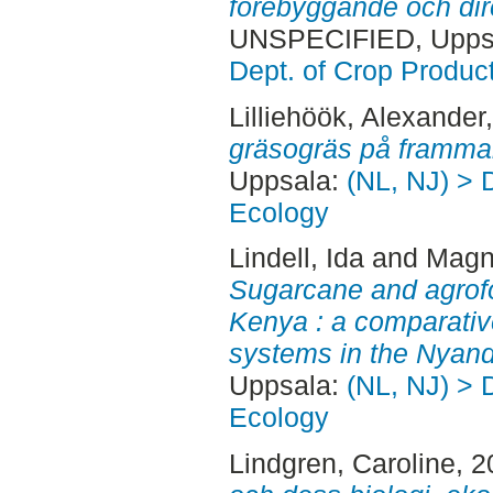
förebyggande och dire
UNSPECIFIED, Uppsa
Dept. of Crop Produc
Lilliehöök, Alexander
gräsogräs på framma
Uppsala:
(NL, NJ) > 
Ecology
Lindell, Ida
and
Magn
Sugarcane and agrofo
Kenya : a comparative
systems in the Nyando
Uppsala:
(NL, NJ) > 
Ecology
Lindgren, Caroline
, 