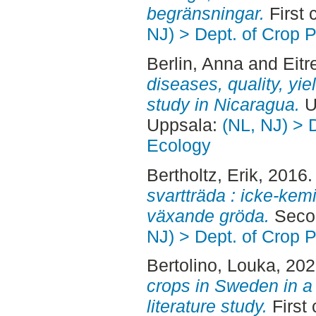
begränsningar.
First 
NJ) > Dept. of Crop 
Berlin, Anna
and
Eitr
diseases, quality, yie
study in Nicaragua.
U
Uppsala:
(NL, NJ) > 
Ecology
Bertholtz, Erik
, 2016
svartträda : icke-kem
växande gröda.
Secon
NJ) > Dept. of Crop 
Bertolino, Louka
, 20
crops in Sweden in a 
literature study.
First