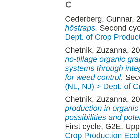
C
Cederberg, Gunnar
, 
höstraps.
Second cyc
Dept. of Crop Produc
Chetnik, Zuzanna
, 2
no-tillage organic gr
systems through inte
for weed control.
Seco
(NL, NJ) > Dept. of 
Chetnik, Zuzanna
, 2
production in organic 
possibilities and pote
First cycle, G2E. Up
Crop Production Eco