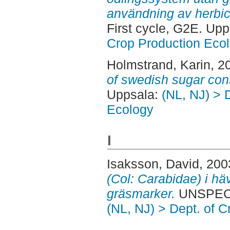
användning av herbic
First cycle, G2E. Up
Crop Production Eco
Holmstrand, Karin
, 2
of swedish sugar con
Uppsala:
(NL, NJ) > 
Ecology
I
Isaksson, David
, 200
(Col: Carabidae) i h
gräsmarker.
UNSPECIF
(NL, NJ) > Dept. of 