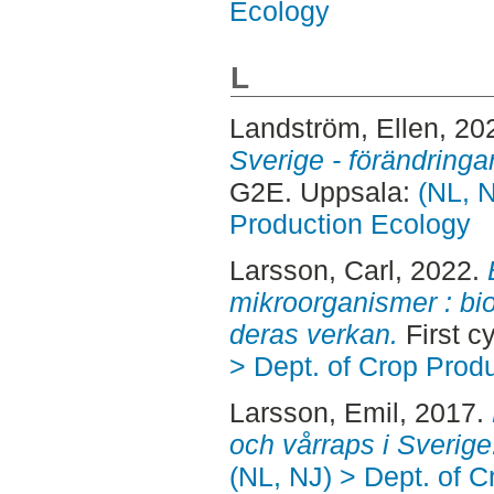
Ecology
L
Landström, Ellen
, 20
Sverige - förändringar
G2E. Uppsala:
(NL, N
Production Ecology
Larsson, Carl
, 2022.
mikroorganismer : bi
deras verkan.
First c
> Dept. of Crop Prod
Larsson, Emil
, 2017.
och vårraps i Sverige
(NL, NJ) > Dept. of 