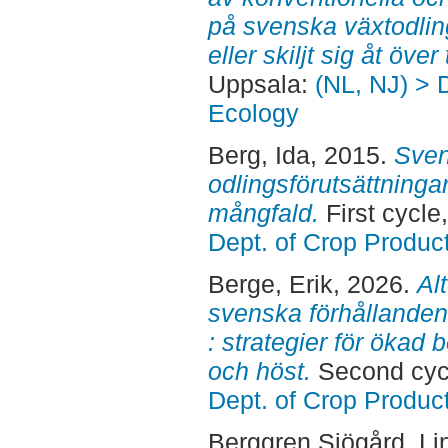
på svenska växtodlin
eller skiljt sig åt över 
Uppsala:
(NL, NJ) > 
Ecology
Berg, Ida
, 2015.
Sven
odlingsförutsättninga
mångfald.
First cycl
Dept. of Crop Produc
Berge, Erik
, 2026.
Al
svenska förhållanden
: strategier för ökad
och höst.
Second cyc
Dept. of Crop Produc
Berggren Sjögård, Li