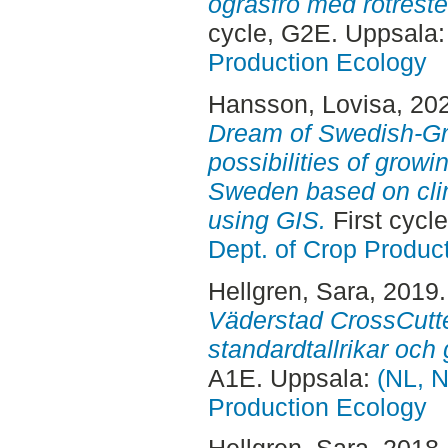
ogräsfrö med rötrester
cycle, G2E. Uppsala
Production Ecology
Hansson, Lovisa
, 20
Dream of Swedish-Gr
possibilities of growi
Sweden based on cli
using GIS.
First cycl
Dept. of Crop Produc
Hellgren, Sara
, 2019
Väderstad CrossCutte
standardtallrikar och 
A1E. Uppsala:
(NL, N
Production Ecology