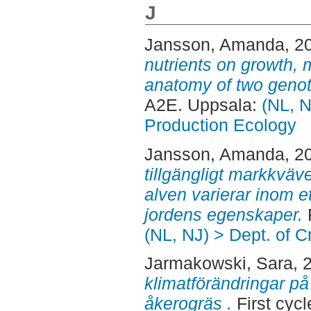
J
Jansson, Amanda
, 2
nutrients on growth,
anatomy of two genot
A2E. Uppsala:
(NL, N
Production Ecology
Jansson, Amanda
, 2
tillgängligt markkväv
alven varierar inom e
jordens egenskaper.
F
(NL, NJ) > Dept. of 
Jarmakowski, Sara
, 
klimatförändringar på
åkerogräs .
First cyc