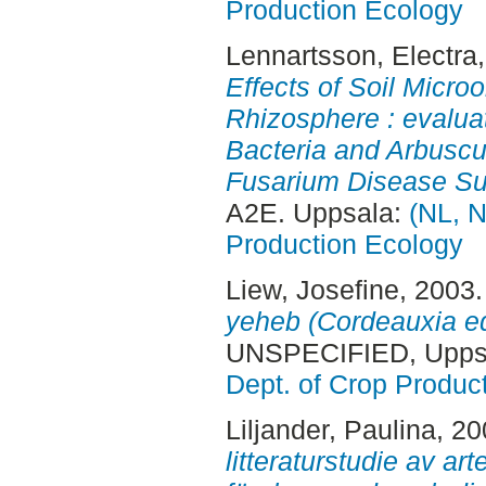
Production Ecology
Lennartsson, Electra
Effects of Soil Micro
Rhizosphere : evaluat
Bacteria and Arbuscul
Fusarium Disease Su
A2E. Uppsala:
(NL, N
Production Ecology
Liew, Josefine
, 2003
yeheb (Cordeauxia ed
UNSPECIFIED, Uppsa
Dept. of Crop Produc
Liljander, Paulina
, 2
litteraturstudie av ar