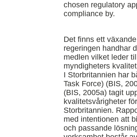
chosen regulatory ap
compliance by.
Det finns ett växande
regeringen handhar de
medlen vilket leder ti
myndigheters kvalite
I Storbritannien har 
Task Force) (BIS, 20
(BIS, 2005a) tagit up
kvalitetsvårigheter f
Storbritannien. Rapp
med intentionen att 
och passande lösning
verksamhet består av