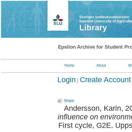
Sveriges lantbruksuniversitet
Swedish University of Agricult
Library
Epsilon Archive for Student Pro
Home
About
B
Login
Create Account
Share
Andersson, Karin
, 2
influence on environme
First cycle, G2E. Upp