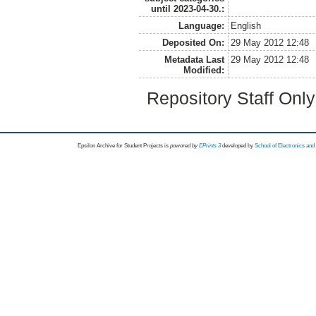
until 2023-04-30.:
Language:
English
Deposited On:
29 May 2012 12:48
Metadata Last
29 May 2012 12:48
Modified:
Repository Staff Onl
Epsilon Archive for Student Projects is
powored by
EPrints 3
developed by
School of Electronics an