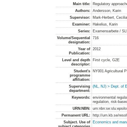
Main title:
Regulatory approache
Authors:
Andersson, Karin
Supervisor:
Mark-Herbert, Cecili
Examiner:
Hakelius, Karin
Series:
Examensarbete / SLU
Volume/Sequential
716
designation:
Year of
2012
Publication:
Level and depth
First cycle, G2E
descriptor:
Student's
NY001 Agricultural
programme
affiliation:
Supervising
(NL, NJ) > Dept. of
department:
Keywords:
environmental regulato
regulation, risk-bas
URN:NBN:
urn:nbn:se:slu:epsil
Permanent URL:
http://urn.kb.se/res
Subject. Use of
Economics and man
subject categories