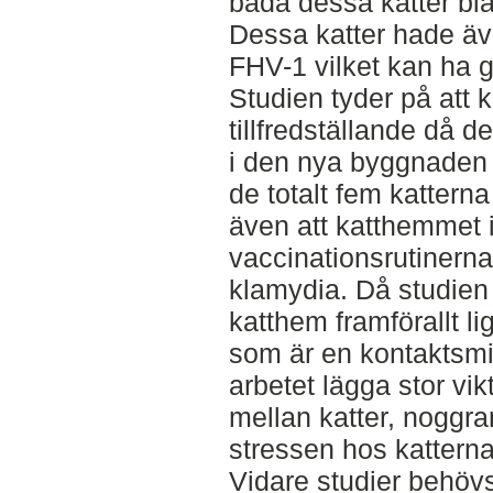
båda dessa katter bl
Dessa katter hade äv
FHV-1 vilket kan ha g
Studien tyder på att 
tillfredställande då d
i den nya byggnaden b
de totalt fem katterna
även att katthemmet 
vaccinationsrutinern
klamydia. Då studien 
katthem framförallt l
som är en kontaktsmi
arbetet lägga stor vik
mellan katter, noggr
stressen hos katterna
Vidare studier behövs 