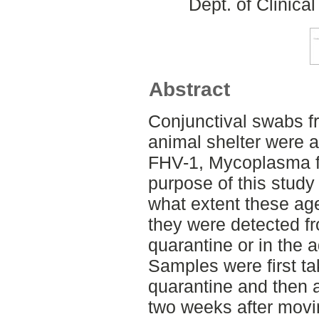
Dept. of Clinica
Abstract
Conjunctival swabs f
animal shelter were 
FHV-1, Mycoplasma f
purpose of this study
what extent these age
they were detected f
quarantine or in the 
Samples were first ta
quarantine and then
two weeks after movi