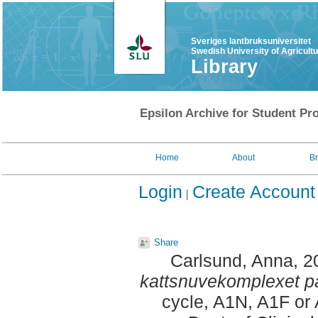
Sveriges lantbruksuniversitet
Swedish University of Agricult
Library
Epsilon Archive for Student Pro
Home
About
B
Login
Create Account
Share
Carlsund, Anna
, 
kattsnuvekomplexet på
cycle, A1N, A1F or