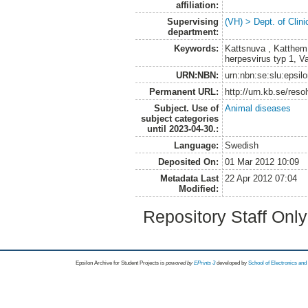
affiliation:
Supervising
(VH) > Dept. of Clini
department:
Keywords:
Kattsnuva , Katthem,
herpesvirus typ 1, V
URN:NBN:
urn:nbn:se:slu:epsil
Permanent URL:
http://urn.kb.se/res
Subject. Use of
Animal diseases
subject categories
until 2023-04-30.:
Language:
Swedish
Deposited On:
01 Mar 2012 10:09
Metadata Last
22 Apr 2012 07:04
Modified:
Repository Staff Onl
Epsilon Archive for Student Projects is
powored by
EPrints 3
developed by
School of Electronics an