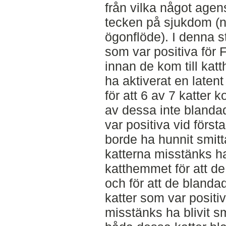
från vilka något age
tecken på sjukdom (n
ögonflöde). I denna s
som var positiva för 
innan de kom till ka
ha aktiverat en latent
för att 6 av 7 katter k
av dessa inte blanda
var positiva vid först
borde ha hunnit smit
katterna misstänks ha
katthemmet för att de
och för att de blanda
katter som var positi
misstänks ha blivit 