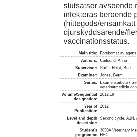
slutsatser avseende ri
infekteras beroende 
(hittegods/ensamkatt 
djurskyddsärende/fler
vaccinationsstatus.
Main title:
Förekomst av agens 
Authors:
Carlsund, Anna
Supervisor:
Ström-Holst, Bodil
Examiner:
Jones, Bernt
Series:
Examensarbete / Sver
veterinärmedicin oc
Volume/Sequential
2012:19
designation:
Year of
2012
Publication:
Level and depth
Second cycle, A1N,
descriptor:
Student's
3050A Veterinary Me
programme
HEC