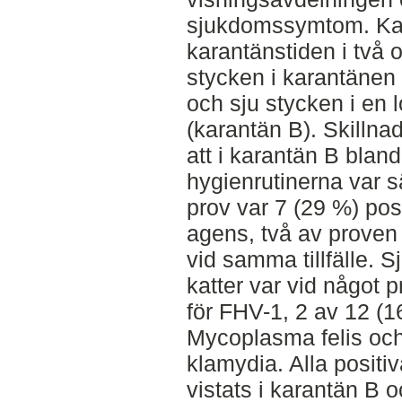
sjukdomssymtom. Katt
karantänstiden i två 
stycken i karantänen
och sju stycken i en 
(karantän B). Skillna
att i karantän B blan
hygienrutinerna var sä
prov var 7 (29 %) pos
agens, två av proven 
vid samma tillfälle. 
katter var vid något p
för FHV-1, 2 av 12 (16
Mycoplasma felis och 
klamydia. Alla positi
vistats i karantän B 