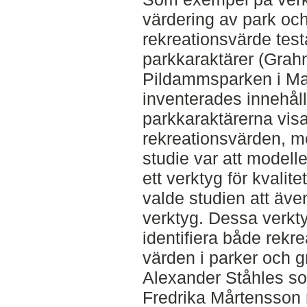
värdering av park o
rekreationsvärde test
parkkaraktärer (Grahn,
Pildammsparken i Ma
inventerades innehåll
parkkaraktärerna visad
rekreationsvärden, m
studie var att model
ett verktyg för kvali
valde studien att äve
verktyg. Dessa verkty
identifiera både rekr
värden i parker och 
Alexander Ståhles soc
Fredrika Mårtensson