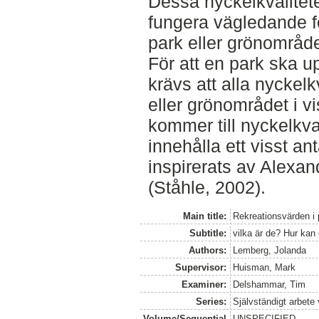
Dessa nyckelkvalitete
fungera vägledande fö
park eller grönområde
För att en park ska up
krävs att alla nyckelk
eller grönområdet i vi
kommer till nyckelkval
innehålla ett visst a
inspirerats av Alexan
(Ståhle, 2002).
Main title:
Rekreationsvärden i
Subtitle:
vilka är de? Hur ka
Authors:
Lemberg, Jolanda
Supervisor:
Huisman, Mark
Examiner:
Delshammar, Tim
Series:
Självständigt arbete
Volume/Sequential
UNSPECIFIED