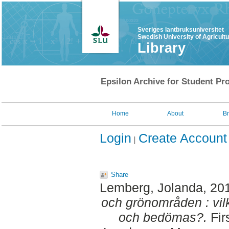
Sveriges lantbruksuniversitet
Swedish University of Agricult
Library
Epsilon Archive for Student Pro
Home
About
B
Login
Create Account
Share
Lemberg, Jolanda
, 20
och grönområden : vil
och bedömas?.
Fir