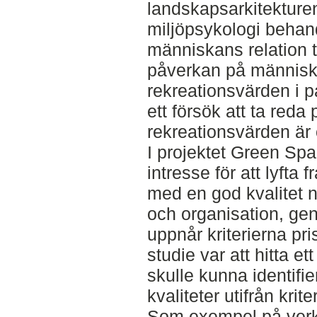
landskapsarkitekture
miljöpsykologi behan
människans relation ti
påverkan på människ
rekreationsvärden i 
ett försök att ta reda
rekreationsvärden är 
I projektet Green Sp
intresse för att lyft
med en god kvalitet n
och organisation, gen
uppnår kriterierna p
studie var att hitta 
skulle kunna identif
kvaliteter utifrån krite
Som exempel på verk