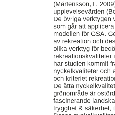
(Mårtensson, F. 2009
upplevelsevärden (Bo
De övriga verktygen v
som går att applicera
modellen för GSA. G
av rekreation och de
olika verktyg för be
rekreationskvaliteter
har studien kommit fra
nyckelkvaliteter och
och kriteriet rekreatio
De åtta nyckelkvalitet
grönområde är ostördhe
fascinerande landskap
trygghet & säkerhet, t