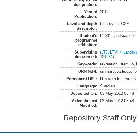
designation:
Year of
2012
Publication:
Level and depth
First cycle, G2E
descriptor:
Student's
LY001 Landscape E
programme
affiliation:
Supervising
(LTJ, LTV) > Landsc
department:
121231)
Keywords:
rekreation, utemiljö
URN:NBN:
urn:nbn:se:slu:epsil
Permanent URL:
http://urn.kb.se/res
Language:
Swedish
Deposited On:
03 May 2012 05:48
Metadata Last
03 May 2012 05:48
Modified:
Repository Staff Onl