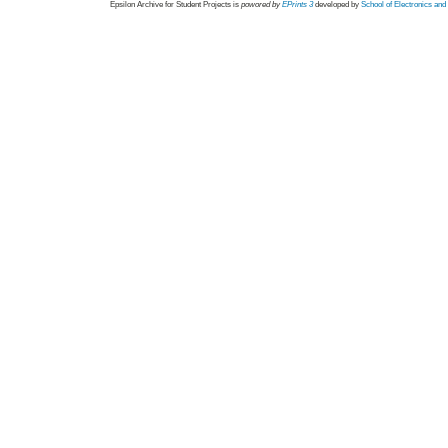
Epsilon Archive for Student Projects is
powored by
EPrints 3
developed by
School of Electronics an