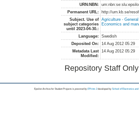
URN:NBN:
urn:nbn:se:slu:epsil
Permanent URL:
http://urn.kb.se/res
Subject. Use of
Agriculture - Genera
subject categories
Economics and man
until 2023-04-30.:
Language:
Swedish
Deposited On:
14 Aug 2012 05:29
Metadata Last
14 Aug 2012 05:29
Modified:
Repository Staff Onl
Epsilon Archive for Student Projects is
powored by
EPrints 3
developed by
School of Electronics an