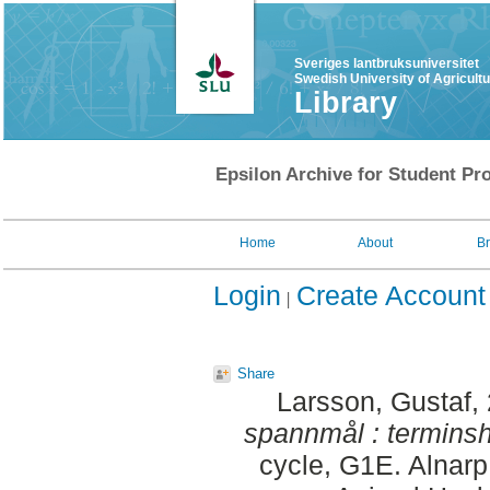
Sveriges lantbruksuniversitet
Swedish University of Agricult
Library
Epsilon Archive for Student Pro
Home
About
B
Login
Create Account
Share
Larsson, Gustaf
,
spannmål : termins
cycle, G1E. Alnarp