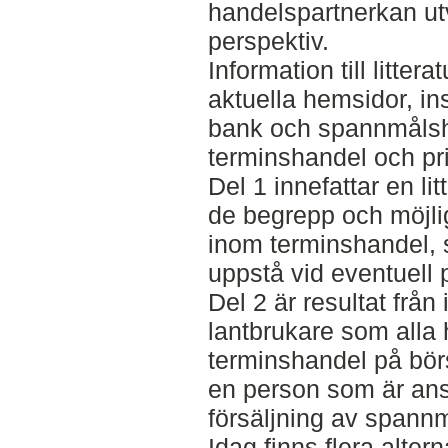
handelspartnerkan utv
perspektiv.
Information till litte
aktuella hemsidor, in
bank och spannmåls
terminshandel och pr
Del 1 innefattar en l
de begrepp och möjli
inom terminshandel, 
uppstå vid eventuell 
Del 2 är resultat från
lantbrukare som alla
terminshandel på börs
en person som är ans
försäljning av spann
Idag finns flera altern