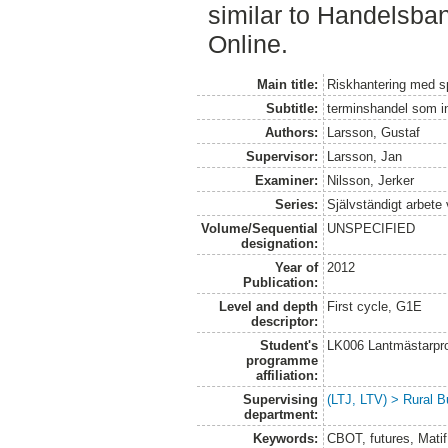
similar to Handelsba
Online.
Main title:
Riskhantering med 
Subtitle:
terminshandel som i
Authors:
Larsson, Gustaf
Supervisor:
Larsson, Jan
Examiner:
Nilsson, Jerker
Series:
Självständigt arbete
Volume/Sequential
UNSPECIFIED
designation:
Year of
2012
Publication:
Level and depth
First cycle, G1E
descriptor:
Student's
LK006 Lantmästarpr
programme
affiliation:
Supervising
(LTJ, LTV) > Rural B
department:
Keywords:
CBOT, futures, Matif,