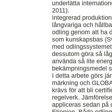
underlätta internati
2011).
Integrerad produktion (
långvariga och hållba
odling genom att ha 
som kunskapsbas (Sve
med odlingssystemet 
dessutom göra så låg
använda så lite energ
bekämpningsmedel so
I detta arbete görs jä
märkning och GLOBAL
krävs för att bli certi
regelverk. Jämförels
appliceras sedan på o
Etiopien. Båda odling