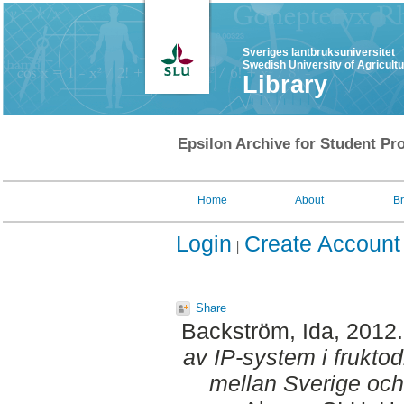
Sveriges lantbruksuniversitet
Swedish University of Agricult
Library
Epsilon Archive for Student Pro
Home
About
B
Login
Create Account
Share
Backström, Ida
, 2012
av IP-system i fruktod
mellan Sverige och