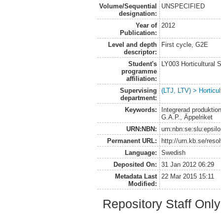
Volume/Sequential
UNSPECIFIED
designation:
Year of
2012
Publication:
Level and depth
First cycle, G2E
descriptor:
Student's
LY003 Horticultura
programme
affiliation:
Supervising
(LTJ, LTV) > Horticul
department:
Keywords:
Integrerad produktio
G.A.P., Äppelriket
URN:NBN:
urn:nbn:se:slu:epsil
Permanent URL:
http://urn.kb.se/res
Language:
Swedish
Deposited On:
31 Jan 2012 06:29
Metadata Last
22 Mar 2015 15:11
Modified:
Repository Staff Onl