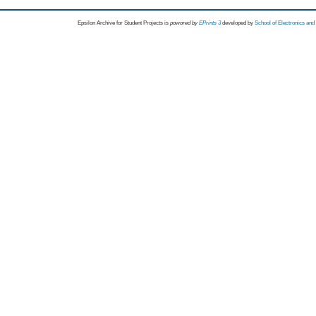
Epsilon Archive for Student Projects is
powored by
EPrints 3
developed by
School of Electronics an