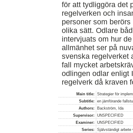
för att tydliggöra det
regelverken och insam
personer som berörs o
olika sätt. Odlare båd
intervjuats om hur de 
allmänhet ser på nuv
svenska regelverket 
fall mycket arbetskr
odlingen odlar enligt 
regelverk då kraven f
Main title:
Strategier för implem
Subtitle:
en jämförande fallst
Authors:
Backström, Ida
Supervisor:
UNSPECIFIED
Examiner:
UNSPECIFIED
Series:
Självständigt arbete