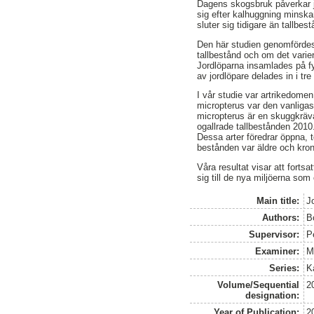
Dagens skogsbruk påverkar jo
sig efter kalhuggning minska
sluter sig tidigare än tallbe
Den här studien genomfördes f
tallbestånd och om det varie
Jordlöparna insamlades på fyr
av jordlöpare delades in i tre
I vår studie var artrikedomen
micropterus var den vanligas
micropterus är en skuggkräva
ogallrade tallbestånden 2010
Dessa arter föredrar öppna, t
bestånden var äldre och kron
Våra resultat visar att fortsa
sig till de nya miljöerna som
Main title:
J
Authors:
B
Supervisor:
P
Examiner:
M
Series:
K
Volume/Sequential
2
designation:
Year of Publication:
2