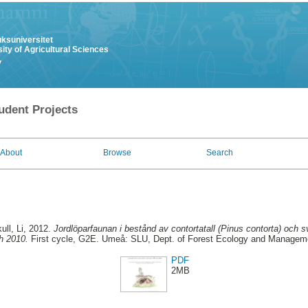
uksuniversitet
ity of Agricultural Sciences
y
udent Projects
About
Browse
Search
ull, Li
, 2012.
Jordlöparfaunan i bestånd av contortatall (Pinus contorta) och sv
h 2010.
First cycle, G2E. Umeå: SLU, Dept. of Forest Ecology and Managem
PDF
2MB