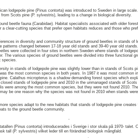
ican lodgepole pine (Pinus contorta) was introduced to Sweden in large scale.
 from Scots pine (P. sylvestris), leading to a change in biological diversity.
ound beetle fauna (Carabidae). Habitat specialists associated with older fores
r a clear-cutting species that prefer open habitats reduces and those who pre
ferences in diversity and community structure of ground beetles in stands of 
e patterns changed between 17-18 year old stands and 39-40 year old stands. 
tles were collected in four sites in northern Sweden where stands of lodgep
r. The various species of ground beetles were divided into three functional gr
t species.
ersity in stands of lodgepole pine was slightly lower than in stands of Scots p
 was the most common species in both years. In 1987 it was most common in
 pine. Calathus micropterus is a shadow demanding forest species which expl
closed stands of lodgepole pine and 2010 in the unmanaged stands of Scots
ollis were among the most common species, but they were not found 2010. The
 may be one reason why the species was not found in 2010 when stands were
more species adapt to the new habitats that stands of lodgepole pine creates t
eats to the ground beetle community.
,
allen (Pinus contorta) introducerades i Sverige i stor skala på 1970- talet. C
 tall (P. sylvestris) vilket leder till en förändrad biologisk mångfald.