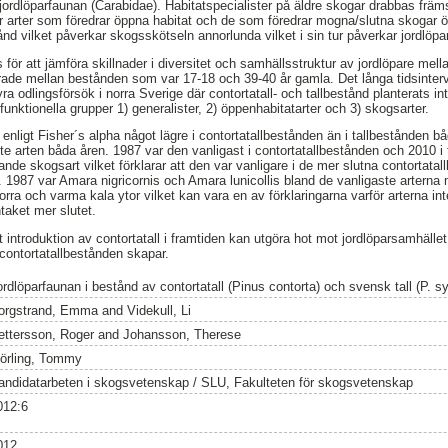
rdlöparfaunan (Carabidae). Habitatspecialister på äldre skogar drabbas främs
r arter som föredrar öppna habitat och de som föredrar mogna/slutna skogar ö
stånd vilket påverkar skogsskötseln annorlunda vilket i sin tur påverkar jordlöp
ör att jämföra skillnader i diversitet och samhällsstruktur av jordlöpare mella
rade mellan bestånden som var 17-18 och 39-40 år gamla. Det långa tidsinterval
a odlingsförsök i norra Sverige där contortatall- och tallbestånd planterats int
 funktionella grupper 1) generalister, 2) öppenhabitatarter och 3) skogsarter.
 enligt Fisher´s alpha något lägre i contortatallbestånden än i tallbestånden
te arten båda åren. 1987 var den vanligast i contortatallbestånden och 2010 i
nde skogsart vilket förklarar att den var vanligare i de mer slutna contortata
. 1987 var Amara nigricornis och Amara lunicollis bland de vanligaste arterna
orra och varma kala ytor vilket kan vara en av förklaringarna varför arterna in
taket mer slutet.
tt introduktion av contortatall i framtiden kan utgöra hot mot jordlöparsamhälle
 contortatallbestånden skapar.
ordlöparfaunan i bestånd av contortatall (Pinus contorta) och svensk tall (P. s
orgstrand, Emma
and
Videkull, Li
ettersson, Roger
and
Johansson, Therese
örling, Tommy
andidatarbeten i skogsvetenskap / SLU, Fakulteten för skogsvetenskap
012:6
012