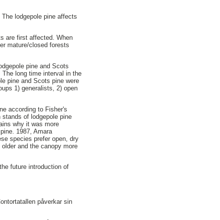
 The lodgepole pine affects
ts are first affected. When
fer mature/closed forests
lodgepole pine and Scots
The long time interval in the
ole pine and Scots pine were
oups 1) generalists, 2) open
ine according to Fisher's
 stands of lodgepole pine
ains why it was more
 pine. 1987, Amara
se species prefer open, dry
 older and the canopy more
he future introduction of
ontortatallen påverkar sin