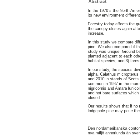
Abstract
In the 1970´s the North Amer
its new environment different
Forestry today affects the gr
the canopy closes again afte
increase.
In this study we compare dif
pine. We also compared if th
study was unique. Ground bee
planted adjacent to each othe
habitat species, and 3) fores
In our study, the species div
alpha. Calathus micropterus
and 2010 in stands of Scots
common in 1987 in the more 
nigricornis and Amara lunic
and hot bare surfaces which
closed.
Our results shows that if no 
lodgepole pine may pose thr
Den nordamerikanska contortat
nya miljö annorlunda än svensk