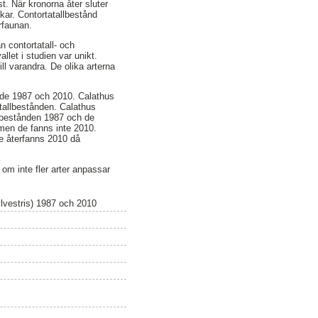
t. När kronorna åter sluter
kar. Contortatallbestånd
arfaunan.
n contortatall- och
let i studien var unikt.
ill varandra. De olika arterna
 både 1987 och 2010. Calathus
 tallbestånden. Calathus
llbestånden 1987 och de
 men de fanns inte 2010.
te återfanns 2010 då
t om inte fler arter anpassar
ylvestris) 1987 och 2010