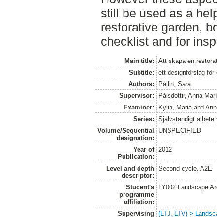
still be used as a he
restorative garden, b
checklist and for insp
Main title:
Att skapa en restorat
Subtitle:
ett designförslag för
Authors:
Pallin, Sara
Supervisor:
Pálsdóttir, Anna-Mar
Examiner:
Kylin, Maria
and
Anne
Series:
Självständigt arbete
Volume/Sequential
UNSPECIFIED
designation:
Year of
2012
Publication:
Level and depth
Second cycle, A2E
descriptor:
Student's
LY002 Landscape Ar
programme
affiliation:
Supervising
(LTJ, LTV) > Landsca