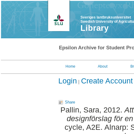
Sveriges lantbruksuniversitet
Swedish University of Agricult
Library
Epsilon Archive for Student Pro
Home
About
B
Login
Create Account
Share
Pallin, Sara
, 2012.
Att
designförslag för en
cycle, A2E. Alnarp: