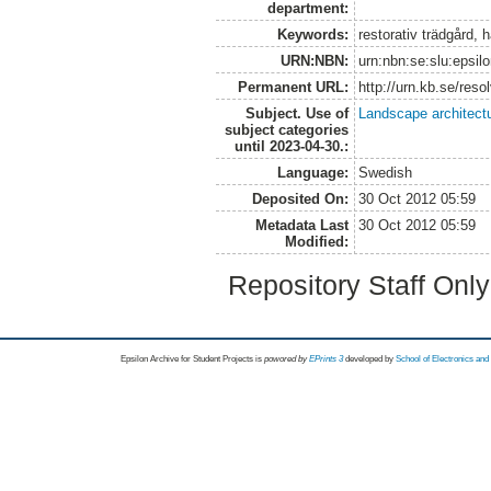
department:
Keywords:
restorativ trädgård, 
URN:NBN:
urn:nbn:se:slu:epsil
Permanent URL:
http://urn.kb.se/res
Subject. Use of
Landscape architect
subject categories
until 2023-04-30.:
Language:
Swedish
Deposited On:
30 Oct 2012 05:59
Metadata Last
30 Oct 2012 05:59
Modified:
Repository Staff Onl
Epsilon Archive for Student Projects is
powored by
EPrints 3
developed by
School of Electronics an