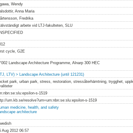
gawa, Wendy
alsdottir, Anna Maria
årtensson, Fredrika
jälvständigt arbete vid LTJ-fakulteten, SLU
NSPECIFIED
012
irst cycle, G2E
Y002 Landscape Architecture Programme, Alnarp 300 HEC
LTJ, LTV) > Landscape Architecture (until 121231)
ocket park, urban park, stress, restoration, stressåterhämtning, trygghet, uppl
aliteter
rn:nbn:se:slu:epsilon-s-1519
ttp://urn.kb.se/resolve?urn=urn:nbn:se:slu:epsilon-s-1519
uman medicine, health, and safety
andscape architecture
wedish
6 Aug 2012 06:57