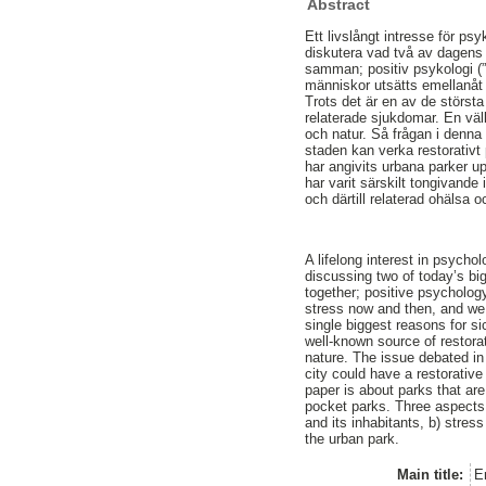
Abstract
Ett livslångt intresse för ps
diskutera vad två av dagens
samman; positiv psykologi (”
människor utsätts emellanåt f
Trots det är en av de största 
relaterade sjukdomar. En välk
och natur. Så frågan i denna
staden kan verka restorati
har angivits urbana parker u
har varit särskilt tongivande
och därtill relaterad ohälsa 
A lifelong interest in psycho
discussing two of today’s big
together; positive psycholog
stress now and then, and we a
single biggest reasons for si
well-known source of restora
nature. The issue debated in
city could have a restorative 
paper is about parks that are
pocket parks. Three aspects 
and its inhabitants, b) stres
the urban park.
Main title:
E