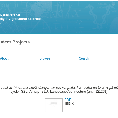
uksuniversitet
ity of Agricultural Sciences
y
udent Projects
About
Browse
Search
ka full av frihet; hur användningen av pocket parks kan verka restorativt på mä
cycle, G2E. Alnarp: SLU, Landscape Architecture (until 121231)
PDF
193kB