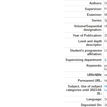
Authors:
O
Supervisor:
P
Examiner:
M
Series:
S
Volume/Sequential
U
designation:
Year of Publication:
2
Level and depth
F
descriptor:
Student's programme
L
affiliation:
Supervising department:
(
Keywords:
p
kv
URN:NBN:
u
Permanent URL:
h
Subject. Use of subject
H
categories until 2023-04-
L
30.:
Language:
S
Deposited On:
1