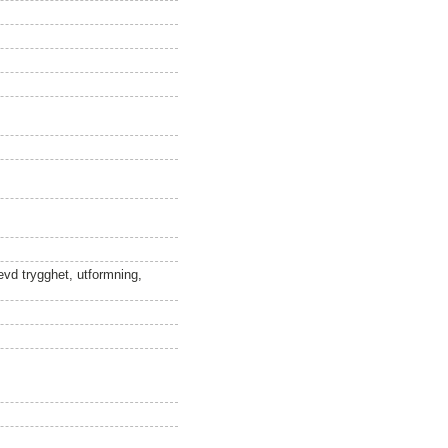
evd trygghet, utformning,