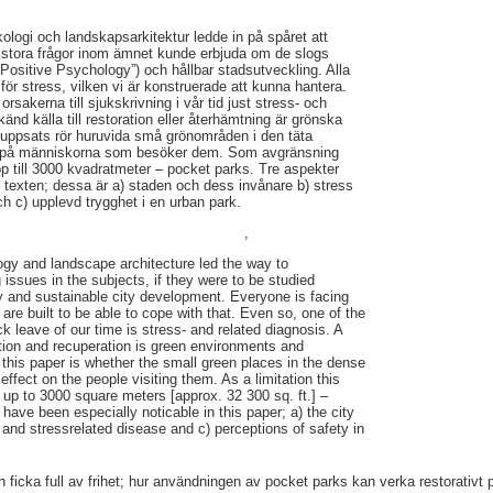
ykologi och landskapsarkitektur ledde in på spåret att
 stora frågor inom ämnet kunde erbjuda om de slogs
Positive Psychology”) och hållbar stadsutveckling. Alla
ör stress, vilken vi är konstruerade att kunna hantera.
orsakerna till sjukskrivning i vår tid just stress- och
änd källa till restoration eller återhämtning är grönska
 uppsats rör huruvida små grönområden i den täta
vt på människorna som besöker dem. Som avgränsning
pp till 3000 kvadratmeter – pocket parks. Tre aspekter
 i texten; dessa är a) staden och dess invånare b) stress
och c) upplevd trygghet i en urban park.
,
logy and landscape architecture led the way to
 issues in the subjects, if they were to be studied
y and sustainable city development. Everyone is facing
re built to be able to cope with that. Even so, one of the
ck leave of our time is stress- and related diagnosis. A
tion and recuperation is green environments and
 this paper is whether the small green places in the dense
effect on the people visiting them. As a limitation this
 up to 3000 square meters [approx. 32 300 sq. ft.] –
have been especially noticable in this paper; a) the city
s and stressrelated disease and c) perceptions of safety in
n ficka full av frihet; hur användningen av pocket parks kan verka restorativt 