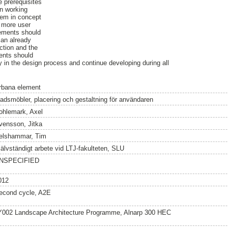
e prerequisites
in working
hem in concept
a more user
lements should
 an already
ection and the
ents should
y in the design process and continue developing during all
rbana element
tadsmöbler, placering och gestaltning för användaren
ohlemark, Axel
vensson, Jitka
elshammar, Tim
jälvständigt arbete vid LTJ-fakulteten, SLU
NSPECIFIED
012
econd cycle, A2E
Y002 Landscape Architecture Programme, Alnarp 300 HEC