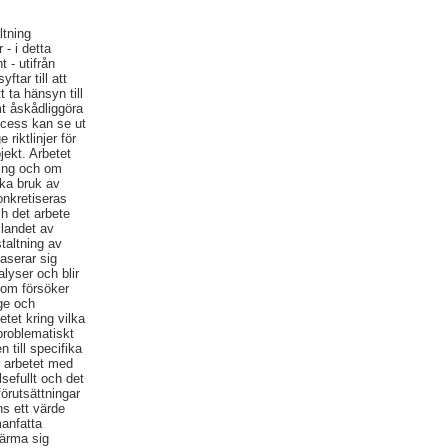
ltning
- i detta
 - utifrån
ftar till att
 ta hänsyn till
t åskådliggöra
ocess kan se ut
riktlinjer för
jekt. Arbetet
ring och om
ska bruk av
onkretiseras
h det arbete
llandet av
taltning av
aserar sig
lyser och blir
 som försöker
ge och
etet kring vilka
 problematiskt
 till specifika
 arbetet med
sefullt och det
örutsättningar
ns ett värde
manfatta
närma sig