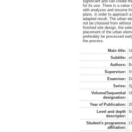
significant and can create th
for its use. There is a value 
with analyzes and resume t
plans, in order to approach 
adapted result. The urban e
not be choosed from without
finished site design, the sel
placement of the urban elem
preferably be processed earl
the process.
Main title:
U
Subtitle:
s
Authors:
B
Supervisor:
S
Examiner:
D
Series:
S
Volume/Sequential
U
designation:
Year of Publication:
2
Level and depth
S
descriptor:
Student's programme
L
affiliation: