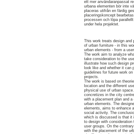
ett mer användaranpassat re
urbana elementen bör inte vä
placeras utifrån en färdig ge
placeringskoncept bearbetas t
processen och löpa parallell
under hela projektet.
This work treats design and
of urban furniture - in this wo
urban elements - from a user
The work aim to analyze wha
take consideration to the user
illustrate how such design p
look like and whether it can 
guidelines for future work on 
projects.
The work is based on theorie
location and the different us
physical use of urban space
concretizes in the city cent
with a placement plan and a 
urban elements. The design
elements, aims to enhance a
social activity. The conclusi
which is discussed is that it
to design with consideration 
user groups. On the contrary
with the placement of the u