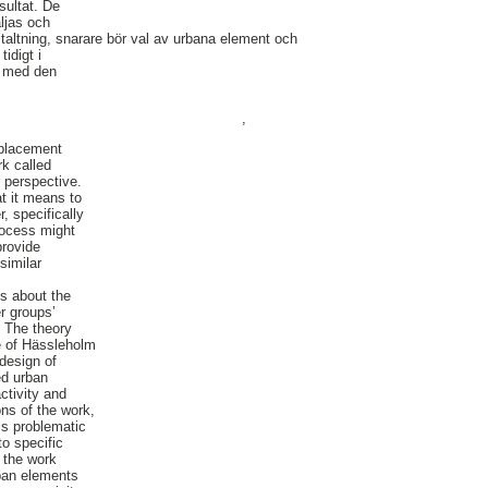
sultat. De
ljas och
staltning, snarare bör val av urbana element och
idigt i
t med den
,
 placement
rk called
 perspective.
t it means to
, specifically
rocess might
provide
similar
s about the
er groups’
. The theory
re of Hässleholm
design of
ed urban
ctivity and
ons of the work,
 is problematic
to specific
 the work
rban elements