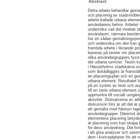
Abstract
Detta arbete behandlar gesta
och placering av stadsmöbler 
arbete kallade urbana element
användarens behov. Arbetet sy
undersöka vad det innebär att
användaren, närmare bestäm
hur en sådan gestaltningspr
och undersöka om den kan ge 
framtida arbete i liknande pro
baseras på teorier om place
olika användargruppers fysi
det urbana rummet. Teorin k
i Hässleholms stadskärna oc
som åskådliggörs är framstä
en placeringsplan och en ges
urbana element. Resultatet b
på en syntes av teori och ana
till en serie urbana element
uppmuntra till socialt umgän
aktivitet. Slutsatserna av arb
diskussion förs är att det är
att gestalta med hänsyn tagen
användargrupper. Däremot är
elementens placering betydel
är placering som kan skapa f
för dess användning. Det fin
i att göra analyser och sam
dem i konceptplaner för att 