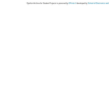
Epsilon Archive for Student Projects is
powored by
EPrints 3
developed by
School of Electronics an