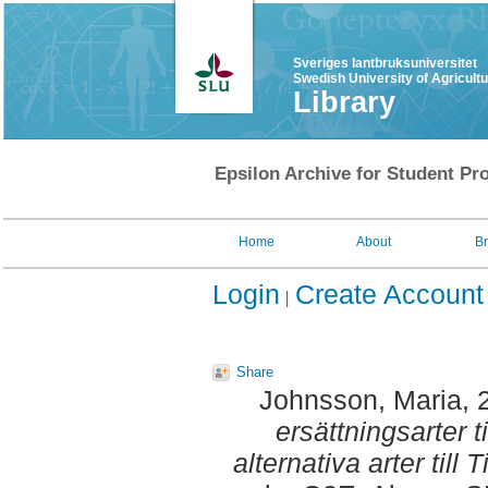
Sveriges lantbruksuniversitet
Swedish University of Agricult
Library
Epsilon Archive for Student Pro
Home
About
B
Login
Create Account
Share
Johnsson, Maria
, 
ersättningsarter t
alternativa arter till 