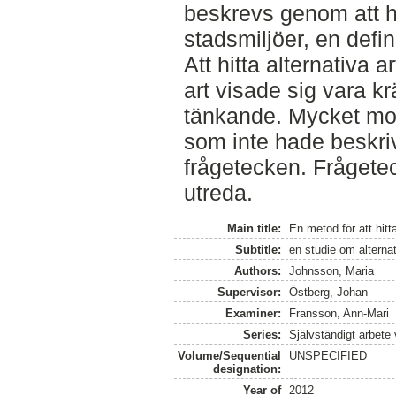
beskrevs genom att h
stadsmiljöer, en defi
Att hitta alternativa 
art visade sig vara kr
tänkande. Mycket mot
som inte hade beskr
frågetecken. Frågete
utreda.
Main title:
En metod för att hitta
Subtitle:
en studie om alternati
Authors:
Johnsson, Maria
Supervisor:
Östberg, Johan
Examiner:
Fransson, Ann-Mari
Series:
Självständigt arbete
Volume/Sequential
UNSPECIFIED
designation:
Year of
2012