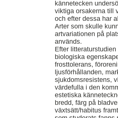
kännetecken undersökt
viktiga orsakerna till
och efter dessa har a
Arter som skulle kun
artvariationen på plat
används.
Efter litteraturstudie
biologiska egenskap
frosttolerans, föroren
ljusförhållanden, mar
sjukdomsresistens, vi
värdefulla i den kom
estetiska känneteckn
bredd, färg på bladve
växtsätt/habitus fra
som studerats fanns 