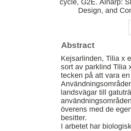
cycle, G2E. Alnarp:
Design, and Con
Abstract
Kejsarlinden, Tilia x 
sort av parklind Tili
tecken på att vara en
Användningsområden s
landsvägar till gatutr
användningsområden so
överens med de egen
besitter.
I arbetet har biologi