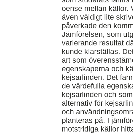
oense mellan källor.
även väldigt lite skr
påverkade den komm
Jämförelsen, som utgi
varierande resultat dä
kunde klarställas. De
art som överensstäm
egenskaperna och kä
kejsarlinden. Det fan
de värdefulla egensk
kejsarlinden och som
alternativ för kejsarl
och användningsområ
planteras på. I jämf
motstridiga källor hi