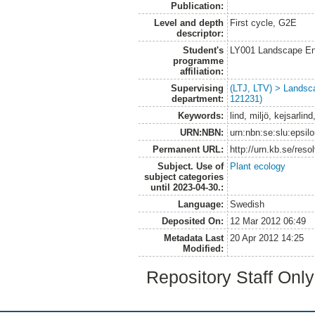
Publication:
Level and depth
First cycle, G2E
descriptor:
Student's
LY001 Landscape E
programme
affiliation:
Supervising
(LTJ, LTV) > Landsc
department:
121231)
Keywords:
lind, miljö, kejsarlin
URN:NBN:
urn:nbn:se:slu:epsil
Permanent URL:
http://urn.kb.se/res
Subject. Use of
Plant ecology
subject categories
until 2023-04-30.:
Language:
Swedish
Deposited On:
12 Mar 2012 06:49
Metadata Last
20 Apr 2012 14:25
Modified:
Repository Staff Onl