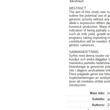
Abstract
ABSTRACT
The aim of this study was to
outline the potential use of g
genomic activity without any
allele’s expression differs d
livestock production. Many e
indication of being partially
such as milk yield, growth a
programs taking imprinting i
contribution will be needed. 
genetic variances.
SAMMANFATTNING
Syftet med denna studie var 
husdjur och andra däggdjur 
meiotiska partiella nedärvba
förändringar är genomisk präg
inte i dagens avelsarbete tr
Flera präglade gener har hit
Implementeringen av avelsp
även att innebära skilda ave
Introduction
Main title:
I
Subtitle:
g
Authors:
Ze