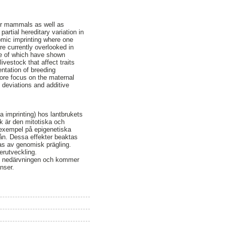
her mammals as well as
partial hereditary variation in
omic imprinting where one
re currently overlooked in
ome of which have shown
ivestock that affect traits
ntation of breeding
More focus on the maternal
e deviations and additive
 imprinting) hos lantbrukets
k är den mitotiska och
 exempel på epigenetiska
från. Dessa effekter beaktas
ras av genomisk prägling.
erutveckling.
 i nedärvningen och kommer
nser.