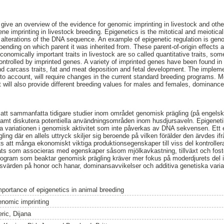
 give an overview of the evidence for genomic imprinting in livestock and ot
ene imprinting in livestock breeding. Epigenetics is the mitotical and meiotical 
 alterations of the DNA sequence. An example of epigenetic regulation is gen
epending on which parent it was inherited from. These parent-of-origin effects a
conomically important traits in livestock are so called quantitative traits, s
 controlled by imprinted genes. A variety of imprinted genes have been found in l
nd carcass traits, fat and meat deposition and fetal development. The impleme
nto account, will require changes in the current standard breeding programs. 
It will also provide different breeding values for males and females, dominanc
att sammanfatta tidigare studier inom området genomisk prägling (på engelska
samt diskutera potentiella användningsområden inom husdjursaveln. Epigeneti
ra variationen i genomisk aktivitet som inte påverkas av DNA sekvensen. Ett
ling där en allels uttryck skiljer sig beroende på vilken förälder den ärvdes i
ots att många ekonomiskt viktiga produktionsegenskaper till viss del kontrolle
tats som associeras med egenskaper såsom mjölkavkastning, tillväxt och fost
rogram som beaktar genomisk prägling kräver mer fokus på moderdjurets del
lsvärden på honor och hanar, dominansavvikelser och additiva genetiska varia
mportance of epigenetics in animal breeding
enomic imprinting
ric, Dijana