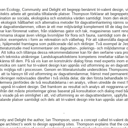
n Ecology, Community and Delight ett begrepp benämnt tri-valent design, vil
tekts arbete att gestalta tilltalande platser. Thompson förklarar att begreppe
ation av sociala, ekologiska och estetiska värden samtidigt. Inom den ekolog
 ekologisk hållbarhet och alternativa metoder för dagvattenhantering nämns so
r dagvattendammen, vilken är ett mer miljövänligt komplement till de idag öv
r kan förorenat vatten, från städernas gator och tak, magasineras samt rena
ammarna skapar även viktiga livsmiljöer för flora och fauna, samtidigt som de
skor, exempelvis i form av rekreation och välbehag. För att säkerställa da
ng, hjälpmedel framtagna som publicerade råd och riktlinjer. Två exempel är J
tteraturstudie med kommentarer om dagvatten-, polerings- och miljödammar 
 Att tolka och tillämpa dessa rekommendationer kan för den oerfarne vara prob
ch tekniska uträkningar. Landskapsarkitektens kompetens innefattar sällan t
 känna till dem. På så vis kan en konstruktiv dialog föras med expertis inom e
dersöka om samt hur tri-valent design kan uppnås vid utformning av en dag
ts möjliga roll i processen. Genom en litteraturstudie undersöktes Thompsons 
rer att ta hänsyn till vid utformning av dagvattendammar, främst med permanent
kningen redovisades därefter i två skilda delar, där den första behandlade tr
rmera jämfördes de två resultatdelarna i en analys, vilken utredde de mest 
 uppnå tri-valent design. Det framkom av resultat och analys att noggranna u
tifrån det måste prioriteringar göras baserat på konsultation och dialog med b
visade på en orimlighet i att, vid utformning av en dagvattendamm, uppfylla all
talande platser samtidigt och dels att tri-valent design inte kan uppnås utan at
,
ity and Delight the author, Ian Thompson, uses a concept called tri-valent d
pe architect’s work to design appealing sites. Thompson explains that the co