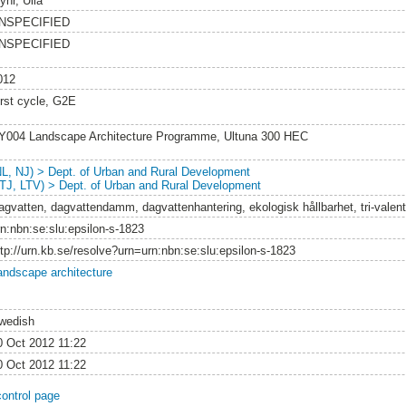
yhr, Ulla
NSPECIFIED
NSPECIFIED
012
irst cycle, G2E
Y004 Landscape Architecture Programme, Ultuna 300 HEC
NL, NJ) > Dept. of Urban and Rural Development
LTJ, LTV) > Dept. of Urban and Rural Development
agvatten, dagvattendamm, dagvattenhantering, ekologisk hållbarhet, tri-valen
rn:nbn:se:slu:epsilon-s-1823
ttp://urn.kb.se/resolve?urn=urn:nbn:se:slu:epsilon-s-1823
andscape architecture
wedish
0 Oct 2012 11:22
0 Oct 2012 11:22
control page