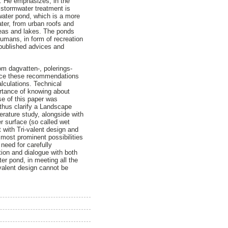
y. He emphasizes, in the
r stormwater treatment is
mwater pond, which is a more
ter, from urban roofs and
seas and lakes. The ponds
humans, in form of recreation
 published advices and
m dagvatten-, polerings-
tice these recommendations
lculations. Technical
ortance of knowing about
se of this paper was
thus clarify a Landscape
erature study, alongside with
r surface (so called wet
t with Tri-valent design and
 most prominent possibilities
 need for carefully
tion and dialogue with both
er pond, in meeting all the
i-valent design cannot be