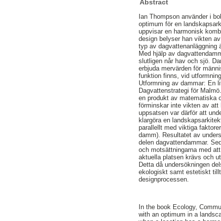
Abstract
Ian Thompson använder i boke
optimum för en landskapsarki
uppvisar en harmonisk kombin
design belyser han vikten av
typ av dagvattenanläggning ä
Med hjälp av dagvattendamma
slutligen når hav och sjö. D
erbjuda mervärden för männi
funktion finns, vid utformni
Utformning av dammar: En li
Dagvattenstrategi för Malmö.
en produkt av matematiska o
förminskar inte vikten av att
uppsatsen var därför att un
klargöra en landskapsarkitek
parallellt med viktiga fakto
damm). Resultatet av undersö
delen dagvattendammar. Sede
och motsättningarna med att
aktuella platsen krävs och u
Detta då undersökningen dels 
ekologiskt samt estetiskt till
designprocessen.
In the book Ecology, Commun
with an optimum in a landsca