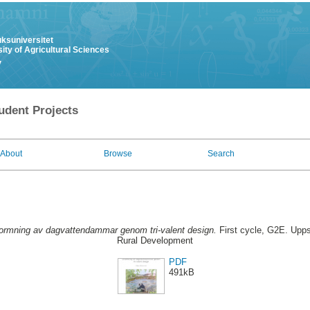
uksuniversitet
ity of Agricultural Sciences
y
udent Projects
About
Browse
Search
ormning av dagvattendammar genom tri-valent design.
First cycle, G2E. Upps
Rural Development
PDF
491kB