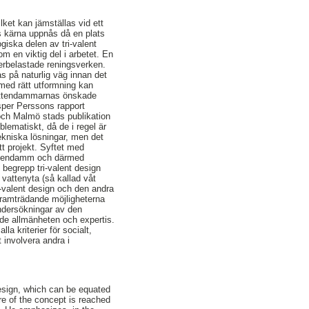
ket kan jämställas vid ett
ts kärna uppnås då en plats
iska delen av tri-valent
m en viktig del i arbetet. En
erbelastade reningsverken.
s på naturlig väg innan det
 med rätt utformning kan
gvattendammarnas önskade
esper Perssons rapport
och Malmö stads publikation
lematiskt, då de i regel är
ekniska lösningar, men det
tt projekt. Syftet med
vattendamm och därmed
begrepp tri-valent design
 vattenyta (så kallad våt
i-valent design och den andra
framträdande möjligheterna
ndersökningar av den
åde allmänheten och expertis.
a kriterier för socialt,
t involvera andra i
esign, which can be equated
re of the concept is reached