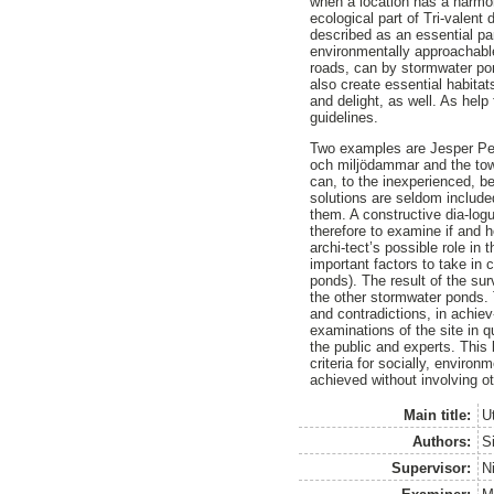
when a location has a harmon
ecological part of Tri-valent
described as an essential pa
environmentally approachabl
roads, can by stormwater pon
also create essential habitat
and delight, as well. As help
guidelines.
Two examples are Jesper Per
och miljödammar and the tow
can, to the inexperienced, b
solutions are seldom include
them. A constructive dia-logu
therefore to examine if and 
archi-tect’s possible role i
important factors to take in
ponds). The result of the sur
the other stormwater ponds. 
and contradictions, in achiev
examinations of the site in q
the public and experts. This
criteria for socially, enviro
achieved without involving o
Main title:
U
Authors:
S
Supervisor:
N