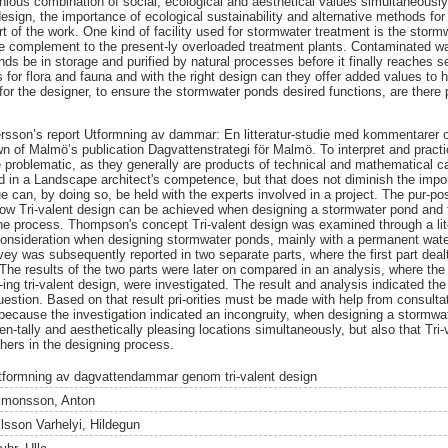
ious combination of social, ecological and aesthetical values simultaneousl
 design, the importance of ecological sustainability and alternative methods fo
rt of the work. One kind of facility used for stormwater treatment is the stor
e complement to the present-ly overloaded treatment plants. Contaminated wa
ds be in storage and purified by natural processes before it finally reaches 
s for flora and fauna and with the right design can they offer added values to 
 for the designer, to ensure the stormwater ponds desired functions, are there
sson’s report Utformning av dammar: En litteratur-studie med kommentarer o
n of Malmö’s publication Dagvattenstrategi för Malmö. To interpret and prac
e problematic, as they generally are products of technical and mathematical ca
d in a Landscape architect's competence, but that does not diminish the imp
e can, by doing so, be held with the experts involved in a project. The pur-po
how Tri-valent design can be achieved when designing a stormwater pond and 
n the process. Thompson's concept Tri-valent design was examined through a lit
 consideration when designing stormwater ponds, mainly with a permanent wate
vey was subsequently reported in two separate parts, where the first part deal
The results of the two parts were later on compared in an analysis, where the
-ing tri-valent design, were investigated. The result and analysis indicated the
uestion. Based on that result pri-orities must be made with help from consulta
 because the investigation indicated an incongruity, when designing a stormwat
nmen-tally and aesthetically pleasing locations simultaneously, but also that Tr
thers in the designing process.
tformning av dagvattendammar genom tri-valent design
imonsson, Anton
ilsson Varhelyi, Hildegun