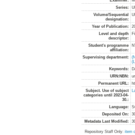
Examiner:
M
Series:
U
Volume/Sequential
U
designation:
Year of Publication:
2
Level and depth
F
descriptor:
Student's programme
N
affiliation:
Supervising department:
(
(
Keywords:
D
URN:NBN:
u
Permanent URL:
h
Subject. Use of subject
L
categories until 2023-04-
30.:
Language:
S
Deposited On:
3
Metadata Last Modified:
3
Repository Staff Only:
item 