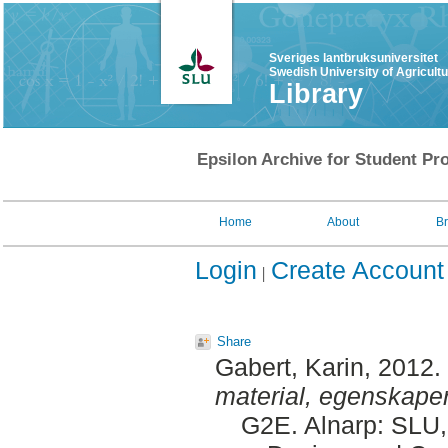
Sveriges lantbruksuniversitet
Swedish University of Agricult
Library
Epsilon Archive for Student Pro
Home
About
B
Login
Create Account
Share
Gabert, Karin
, 2012.
material, egenskaper
G2E. Alnarp: SLU