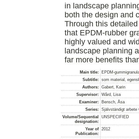
in landscape planning
both the design and c
Through this detailed
that EPDM-rubber gran
highly valued and wid
landscape planning an
far more benefits th
Main title:
EPDM-gummigranula
Subtitle:
som material, egens
Authors:
Gabert, Karin
Supervisor:
Wård, Lisa
Examiner:
Bensch, Åsa
Series:
Självständigt arbete
Volume/Sequential
UNSPECIFIED
designation:
Year of
2012
Publication: