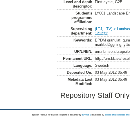
Level and depth
First cycle, G2E
descriptor:
Student's
LY001 Landscape E
programme
affiliation:
Supervising
(LTJ, LTV) > Landsc
department:
121231)
Keywords:
EPDM granulat, gum
markbeläggning, ytbe
URN:NBN:
urn:nbn:se:slu:epsil
Permanent URL:
http://urn.kb.se/res
Language:
Swedish
Deposited On:
03 May 2012 05:49
Metadata Last
03 May 2012 05:49
Modified:
Repository Staff Onl
Epsilon Archive for Student Projects is
powored by
EPrints 3
developed by
School of Electronics an