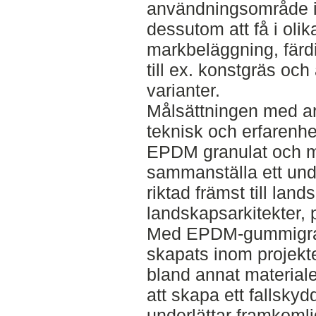
användningsområde i 
dessutom att få i olik
markbeläggning, färdi
till ex. konstgräs och
varianter.
Målsättningen med arb
teknisk och erfaren
EPDM granulat och m
sammanställa ett unde
riktad främst till lan
landskapsarkitekter, p
Med EPDM-gummigranu
skapats inom projekte
bland annat materiale
att skapa ett fallsk
underlättar framkomli