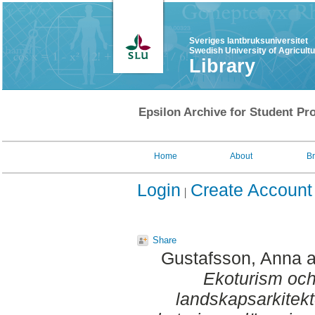
Sveriges lantbruksuniversitet
Swedish University of Agricult
Library
Epsilon Archive for Student Pro
Home
About
B
Login
Create Account
Share
Gustafsson, Anna
a
Ekoturism och
landskapsarkitekt