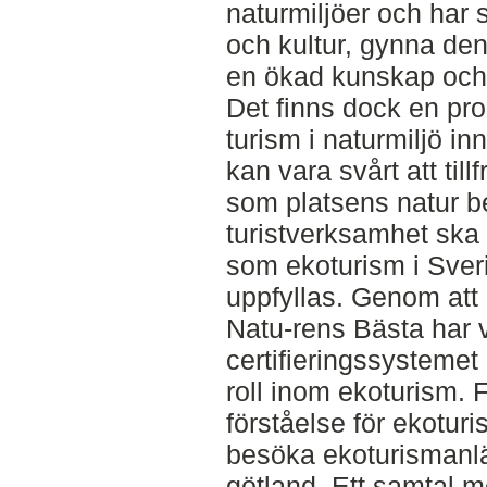
naturmiljöer och har 
och kultur, gynna de
en ökad kunskap och 
Det finns dock en pr
turism i naturmiljö i
kan vara svårt att till
som platsens natur be
turistverksamhet ska
som ekoturism i Sveri
uppfyllas. Genom att
Natu-rens Bästa har vi
certifieringssystemet
roll inom ekoturism. F
förståelse för ekoturi
besöka ekoturismanlä
götland. Ett samtal 