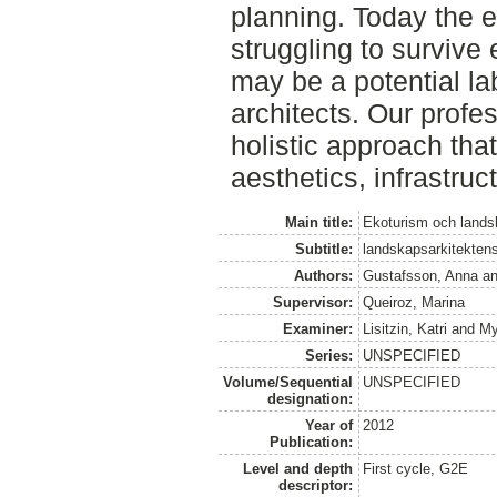
planning. Today the e
struggling to survive 
may be a potential la
architects. Our profes
holistic approach tha
aesthetics, infrastruc
Main title:
Ekoturism och lands
Subtitle:
landskapsarkitektens
Authors:
Gustafsson, Anna
a
Supervisor:
Queiroz, Marina
Examiner:
Lisitzin, Katri
and
My
Series:
UNSPECIFIED
Volume/Sequential
UNSPECIFIED
designation:
Year of
2012
Publication:
Level and depth
First cycle, G2E
descriptor: