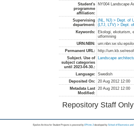
Student's
NY004 Landscape Ar
programme
affiliation:
Supervising
(NL, NJ) > Dept. of
department:
(LTJ, LTV) > Dept. 
Keywords:
Ekologi, ekoturism, 
utformning
URN:NBN:
urn:nbn:se:slu:epsil
Permanent URL:
http://urn.kb.se/res
Subject. Use of
Landscape architect
subject categories
until 2023-04-30.:
Language:
Swedish
Deposited On:
20 Aug 2012 12:00
Metadata Last
20 Aug 2012 12:00
Modified:
Repository Staff Onl
Epsilon Archive for Student Projects is
powored by
EPrints 3
developed by
School of Electronics an