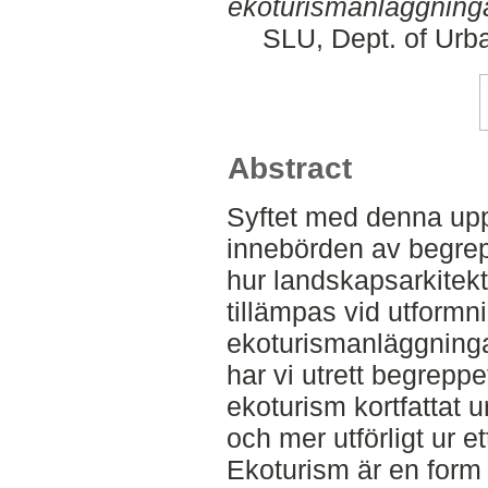
ekoturismanläggninga
SLU, Dept. of Urb
Abstract
Syftet med denna upps
innebörden av begrep
hur landskapsarkite
tillämpas vid utformn
ekoturismanläggningar
har vi utrett begreppe
ekoturism kortfattat ur
och mer utförligt ur e
Ekoturism är en form 