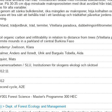
ngar. På 30-35 cm djup minskade makroporositeten med ökat avstånd från träd,
 för alla variabler.
en genom att sänka bulkdensitet, öka mängden av makroporer, höja kolhalten o
vara ett bra sätt att behålla träd i ett landskap och trädtäthet påverkar jordens
ning.
and, trädjordbruk, träd, termiter, Vitellaria paradoxa, dubbelringsinfiltrometer, 
il organic carbon and infiltrability in relation to distance from trees (Vitellari
ermite mounds in a parkland of central Burkina Faso
edemyr Joelsson, Klara
almer, Anders
and
Ilstedt, Ulrik
and
Bargués Tobella, Aida
quist, Mats
xamensarbeten / SLU, Institutionen för skogens ekologi och skötsel
012:11
012
econd cycle, A2E
Y001 Forest Science - Master's Programme 300 HEC
S) > Dept. of Forest Ecology and Management