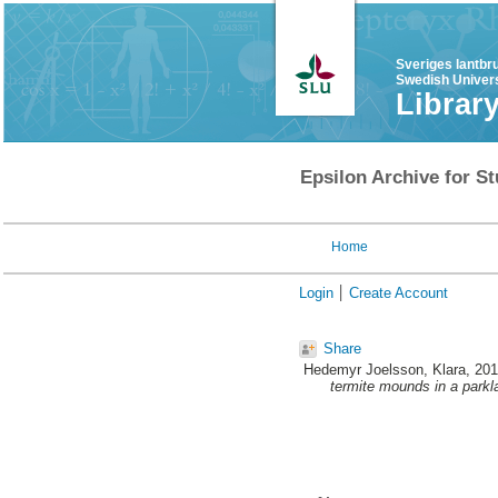
Sveriges lantbr
Swedish Univers
Librar
Epsilon Archive for St
Home
Login
Create Account
Share
Hedemyr Joelsson, Klara
, 20
termite mounds in a parkl