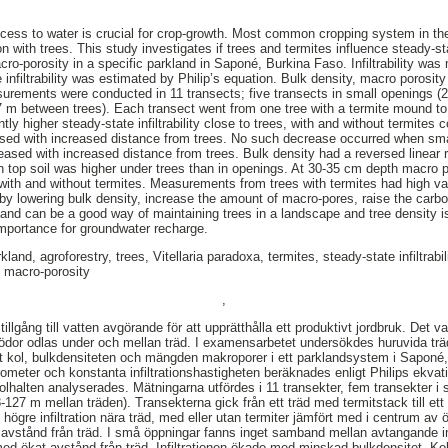
cess to water is crucial for crop-growth. Most common cropping system in the
 with trees. This study investigates if trees and termites influence steady-state
ro-porosity in a specific parkland in Saponé, Burkina Faso. Infiltrability was
e infiltrability was estimated by Philip’s equation. Bulk density, macro porosi
rements were conducted in 11 transects; five transects in small openings (
7 m between trees). Each transect went from one tree with a termite mound to 
tly higher steady-state infiltrability close to trees, with and without termites
reased with increased distance from trees. No such decrease occurred when s
eased with increased distance from trees. Bulk density had a reversed linear r
t in top soil was higher under trees than in openings. At 30-35 cm depth macro
with and without termites. Measurements from trees with termites had high vari
 by lowering bulk density, increase the amount of macro-pores, raise the car
arkland can be a good way of maintaining trees in a landscape and tree density i
mportance for groundwater recharge.
nd, agroforestry, trees, Vitellaria paradoxa, termites, steady-state infiltrabilit
, macro-porosity
,
tillgång till vatten avgörande för att upprätthålla ett produktivt jordbruk. Det 
rödor odlas under och mellan träd. I examensarbetet undersökdes huruvida trä
skt kol, bulkdensiteten och mängden makroporer i ett parklandsystem i Saponé, 
rometer och konstanta infiltrationshastigheten beräknades enligt Philips ekvat
alten analyserades. Mätningarna utfördes i 11 transekter, fem transekter i 
-127 m mellan träden). Transekterna gick från ett träd med termitstack till ett 
 högre infiltration nära träd, med eller utan termiter jämfört med i centrum av
t avstånd från träd. I små öppningar fanns inget samband mellan avtangande in
ed ökat avstånd från träd. Infiltrationen ökade med minskad bulkdensitet. Ko