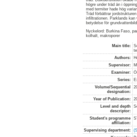
högre under träd än i öppni
med termiter hade hög varians
Träd förbättrar jordstruktur
infiltrationen. Parklands kan 
betydelse för grundvattenbild
Nyckelord: Burkina Faso, parkl
kolhalt, makroporer
Main title:
So
t
Authors:
H
Supervisor:
M
Examiner:
Ö
Series:
E
Volume/Sequential
2
designation:
Year of Publication:
2
Level and depth
S
descriptor:
Student's programme
S
affiliation:
Supervising department:
(