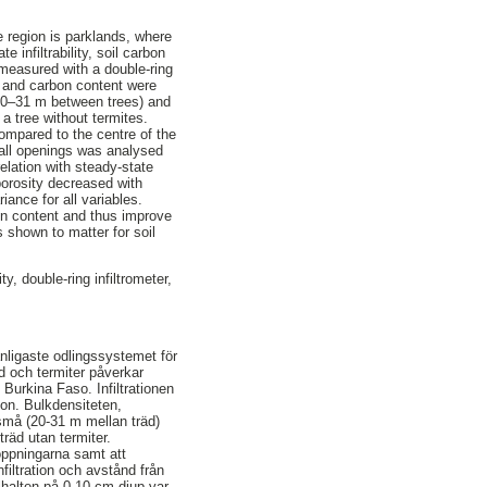
 region is parklands, where
 infiltrability, soil carbon
 measured with a double-ring
ty and carbon content were
20–31 m between trees) and
a tree without termites.
 compared to the centre of the
mall openings was analysed
elation with steady-state
 porosity decreased with
ance for all variables.
bon content and thus improve
s shown to matter for soil
y, double-ring infiltrometer,
vanligaste odlingssystemet för
d och termiter påverkar
Burkina Faso. Infiltrationen
ion. Bulkdensiteten,
små (20-31 m mellan träd)
träd utan termiter.
 öppningarna samt att
filtration och avstånd från
lhalten på 0-10 cm djup var