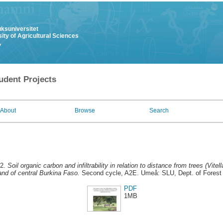
uksuniversitet
ity of Agricultural Sciences
y
udent Projects
About
Browse
Search
12.
Soil organic carbon and infiltrability in relation to distance from trees (Vite
and of central Burkina Faso.
Second cycle, A2E. Umeå: SLU, Dept. of Fores
PDF
1MB