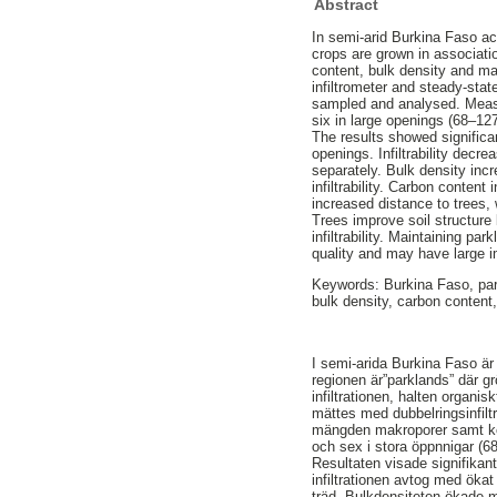
Abstract
In semi-arid Burkina Faso ac
crops are grown in association
content, bulk density and mac
infiltrometer and steady-stat
sampled and analysed. Measu
six in large openings (68–12
The results showed significan
openings. Infiltrability dec
separately. Bulk density incr
infiltrability. Carbon conten
increased distance to trees, 
Trees improve soil structure
infiltrability. Maintaining p
quality and may have large i
Keywords: Burkina Faso, parkla
bulk density, carbon content
I semi-arida Burkina Faso är 
regionen är”parklands” där g
infiltrationen, halten organi
mättes med dubbelringsinfilt
mängden makroporer samt kolh
och sex i stora öppnnigar (68
Resultaten visade signifikant
infiltrationen avtog med öka
träd. Bulkdensiteten ökade m