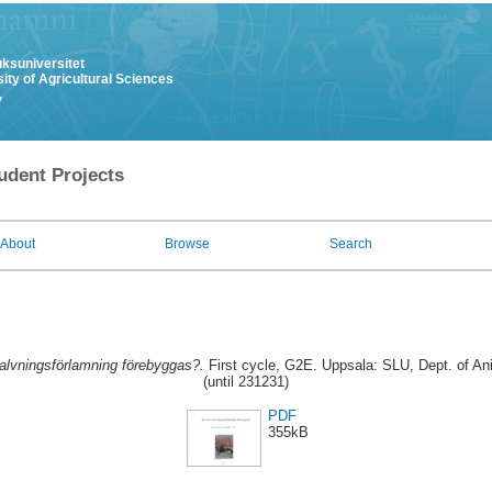
uksuniversitet
ity of Agricultural Sciences
y
udent Projects
About
Browse
Search
alvningsförlamning förebyggas?.
First cycle, G2E. Uppsala: SLU, Dept. of A
(until 231231)
PDF
355kB