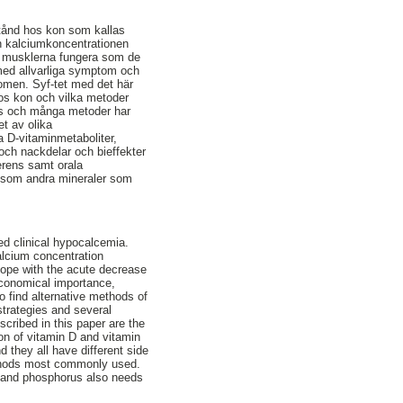
stånd hos kon som kallas
ch kalciumkoncentrationen
h musklerna fungera som de
m med allvarliga symptom och
domen. Syf-tet med det här
hos kon och vilka metoder
kas och många metoder har
et av olika
ra D-vitaminmetaboliter,
 och nackdelar och bieffekter
erens samt orala
gt som andra mineraler som
ed clinical hypocalcemia.
calcium concentration
cope with the acute decrease
conomical importance,
o find alternative methods of
strategies and several
ribed in this paper are the
ion of vitamin D and vitamin
 they all have different side
methods most commonly used.
m and phosphorus also needs