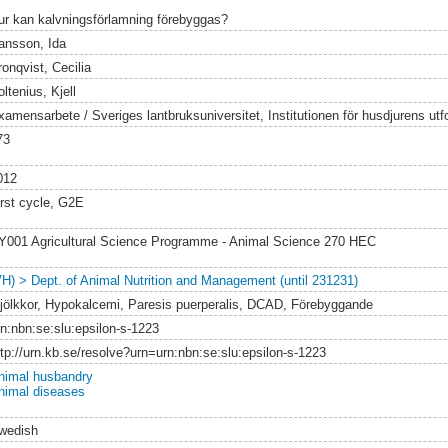
ur kan kalvningsförlamning förebyggas?
ansson, Ida
ronqvist, Cecilia
ltenius, Kjell
xamensarbete / Sveriges lantbruksuniversitet, Institutionen för husdjurens utf
73
012
irst cycle, G2E
Y001 Agricultural Science Programme - Animal Science 270 HEC
VH) > Dept. of Animal Nutrition and Management (until 231231)
jölkkor, Hypokalcemi, Paresis puerperalis, DCAD, Förebyggande
rn:nbn:se:slu:epsilon-s-1223
ttp://urn.kb.se/resolve?urn=urn:nbn:se:slu:epsilon-s-1223
nimal husbandry
nimal diseases
wedish