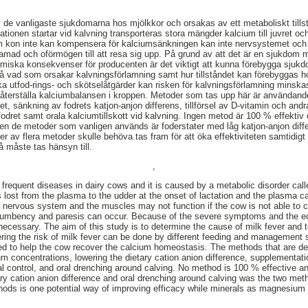
 de vanligaste sjukdomarna hos mjölkkor och orsakas av ett metaboliskt till
ationen startar vid kalvning transporteras stora mängder kalcium till juvret o
 Om kon inte kan kompensera för kalciumsänkningen kan inte nervsystemet oc
örlamad och oförmögen till att resa sig upp. På grund av att det är en sjukdo
omiska konsekvenser för producenten är det viktigt att kunna förebygga sjuk
a på vad som orsakar kalvningsförlamning samt hur tillståndet kan förebyggas 
ka utfod-rings- och skötselåtgärder kan risken för kalvningsförlamning mins
on återställa kalciumbalansen i kroppen. Metoder som tas upp här är användand
et, sänkning av fodrets katjon-anjon differens, tillförsel av D-vitamin och and
 fodret samt orala kalciumtillskott vid kalvning. Ingen metod är 100 % effektiv
 de metoder som vanligen används är foderstater med låg katjon-anjon diff
ner av flera metoder skulle behöva tas fram för att öka effektiviteten samtidi
 måste tas hänsyn till.
,
 frequent diseases in dairy cows and it is caused by a metabolic disorder call
s lost from the plasma to the udder at the onset of lactation and the plasma 
 nervous system and the muscles may not function if the cow is not able to 
ecumbency and paresis can occur. Because of the severe symptoms and the e
necessary. The aim of this study is to determine the cause of milk fever and t
ring the risk of milk fever can be done by different feeding and management 
 to help the cow recover the calcium homeostasis. The methods that are desc
ium concentrations, lowering the dietary cation anion difference, supplementat
l control, and oral drenching around calving. No method is 100 % effective and
tary cation anion difference and oral drenching around calving was the two 
thods is one potential way of improving efficacy while minerals as magnesiu