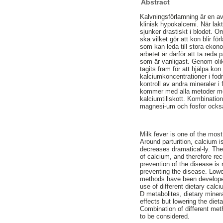
Abstract
Kalvningsförlamning är en av
klinisk hypokalcemi. När lakt
sjunker drastiskt i blodet.
ska vilket gör att kon blir f
som kan leda till stora ekon
arbetet är därför att ta red
som är vanligast. Genom oli
tagits fram för att hjälpa k
kalciumkoncentrationer i fodr
kontroll av andra mineraler i
kommer med alla metoder men
kalciumtillskott. Kombinatio
magnesi-um och fosfor också
Milk fever is one of the most
Around parturition, calcium i
decreases dramatical-ly. The
of calcium, and therefore r
prevention of the disease is 
preventing the disease. Lowe
methods have been developed
use of different dietary calc
D metabolites, dietary minera
effects but lowering the die
Combination of different me
to be considered.