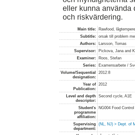
eller kunna använda 
och riskvärdering.
Main title:
Rawfood, lågtemperer
Subtitle:
orsak till problem m
Authors:
Larsson, Tomas
Supervisor:
Pickova, Jana
and
K
Examiner:
Roos, Stefan
Series:
Examensarbete / Sveri
Volume/Sequential
2012:8
designation:
Year of
2012
Publication:
Level and depth
Second cycle, A1E
descriptor:
Student's
NG004 Food Control 
programme
affiliation:
Supervising
(NL, NJ) > Dept. of 
department: