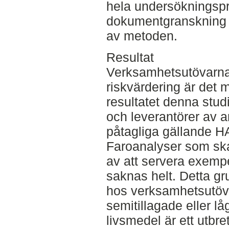
hela undersökningsp
dokumentgranskning s
av metoden.
Resultat
Verksamhetsutövarna
riskvärdering är de
resultatet denna stu
och leverantörer av a
påtagliga gällande H
Faroanalyser som ska 
av att servera exempe
saknas helt. Detta gr
hos verksamhetsutöva
semitillagade eller 
livsmedel är ett utbre