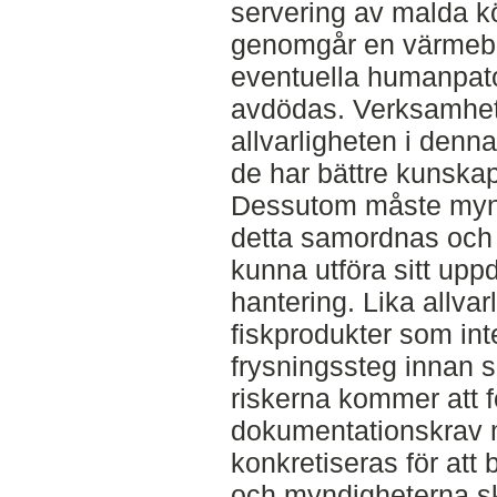
servering av malda k
genomgår en värmebe
eventuella humanpat
avdödas. Verksamhet
allvarligheten i denna
de har bättre kunska
Dessutom måste myn
detta samordnas och p
kunna utföra sitt upp
hantering. Lika allvar
fiskprodukter som int
frysningssteg innan s
riskerna kommer att f
dokumentationskrav m
konkretiseras för att
och myndigheterna sk