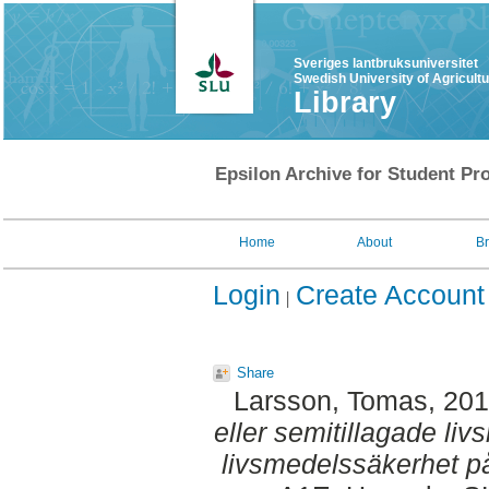
Sveriges lantbruksuniversitet
Swedish University of Agricult
Library
Epsilon Archive for Student Pro
Home
About
B
Login
Create Account
Share
Larsson, Tomas
, 20
eller semitillagade liv
livsmedelssäkerhet på