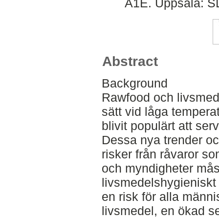
A1E. Uppsala: SL
Abstract
Background
Rawfood och livsmede
sätt vid låga tempera
blivit populärt att s
Dessa nya trender och
risker från råvaror 
och myndigheter måste 
livsmedelshygieniskt 
en risk för alla männi
livsmedel, en ökad se