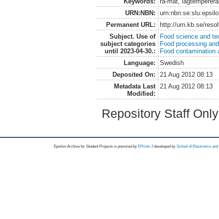
Keywords:
rå-mat, lågtemperera
URN:NBN:
urn:nbn:se:slu:epsil
Permanent URL:
http://urn.kb.se/res
Subject. Use of
Food science and te
subject categories
Food processing and
until 2023-04-30.:
Food contamination 
Language:
Swedish
Deposited On:
21 Aug 2012 08:13
Metadata Last
21 Aug 2012 08:13
Modified:
Repository Staff Onl
Epsilon Archive for Student Projects is
powored by
EPrints 3
developed by
School of Electronics an