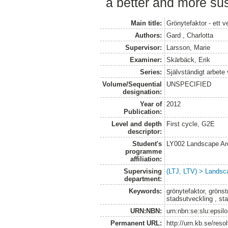
a better and more su
Main title:
Grönytefaktor - ett v
Authors:
Gard , Charlotta
Supervisor:
Larsson, Marie
Examiner:
Skärbäck, Erik
Series:
Självständigt arbete
Volume/Sequential
UNSPECIFIED
designation:
Year of
2012
Publication:
Level and depth
First cycle, G2E
descriptor:
Student's
LY002 Landscape Ar
programme
affiliation:
Supervising
(LTJ, LTV) > Landsca
department:
Keywords:
grönytefaktor, grönst
stadsutveckling , st
URN:NBN:
urn:nbn:se:slu:epsil
Permanent URL:
http://urn.kb.se/res