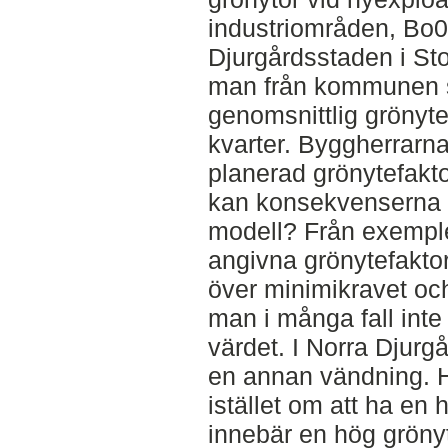
industriområden, Bo0
Djurgårdsstaden i Sto
man från kommunen st
genomsnittlig grönytef
kvarter. Byggherrarna
planerad grönytefakt
kan konsekvenserna b
modell? Från exemple
angivna grönytefaktorn
över minimikravet och
man i många fall inte 
värdet. I Norra Djurg
en annan vändning. H
istället om att ha en
innebär en hög gröny