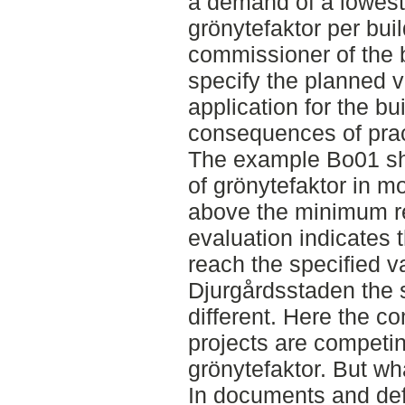
a demand of a lowest
grönytefaktor per buil
commissioner of the b
specify the planned va
application for the bu
consequences of prac
The example Bo01 sho
of grönytefaktor in mo
above the minimum r
evaluation indicates 
reach the specified v
Djurgårdsstaden the 
different. Here the c
projects are competin
grönytefaktor. But wh
In documents and defi