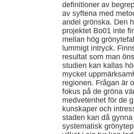
definitioner av begre
av syftena med metod
andel grönska. Den här
projektet Bo01 inte f
mellan hög grönytefak
lummigt intryck. Finns
resultat som man ön
studien kan kallas hö
mycket uppmärksamhe
regionen. Frågan är 
fokus på de gröna vär
medvetenhet för de gr
kunskaper och intress
staden kan då gynna 
systematisk grönytepl