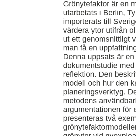
Grönytefaktor är en 
utarbetats i Berlin, 
importerats till Sver
värdera ytor utifrån 
ut ett genomsnittligt 
man få en uppfattnin
Denna uppsats är en l
dokumentstudie med e
reflektion. Den beskr
modell och hur den 
planeringsverktyg. Det
metodens användbarh
argumentationen för e
presenteras två exem
grönytefaktormodellen
grönytor vid nyexplo