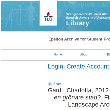
Sveriges lantbruksuniversitet
Swedish University of Agricult
Library
Epsilon Archive for Student Pro
Home
About
B
Login
Create Account
Share
Gard , Charlotta
, 2012
en grönare stad?.
Fi
Landscape Arch